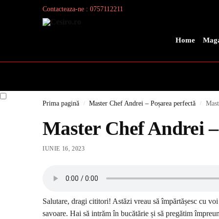
Contacteaza-ne : 0757112211
Search
Home
Maga
Prima pagină
Master Chef Andrei – Poșarea perfectă
Mast
/
/
Master Chef Andrei –
IUNIE 16, 2023
Salutare, dragi cititori! Astăzi vreau să împărtășesc cu vo
savoare. Hai să intrăm în bucătărie și să pregătim împreună