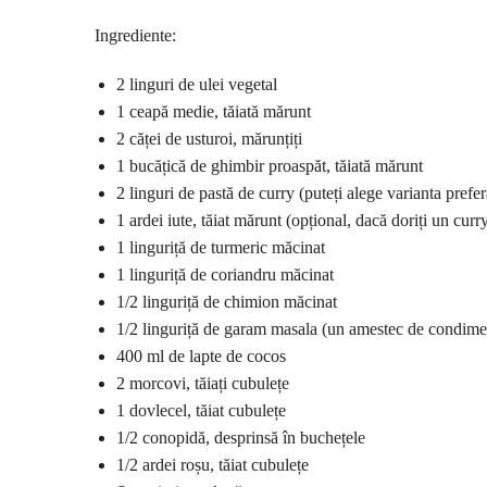
Ingrediente:
2 linguri de ulei vegetal
1 ceapă medie, tăiată mărunt
2 căței de usturoi, mărunțiți
1 bucățică de ghimbir proaspăt, tăiată mărunt
2 linguri de pastă de curry (puteți alege varianta prefe
1 ardei iute, tăiat mărunt (opțional, dacă doriți un curr
1 linguriță de turmeric măcinat
1 linguriță de coriandru măcinat
1/2 linguriță de chimion măcinat
1/2 linguriță de garam masala (un amestec de condime
400 ml de lapte de cocos
2 morcovi, tăiați cubulețe
1 dovlecel, tăiat cubulețe
1/2 conopidă, desprinsă în buchețele
1/2 ardei roșu, tăiat cubulețe