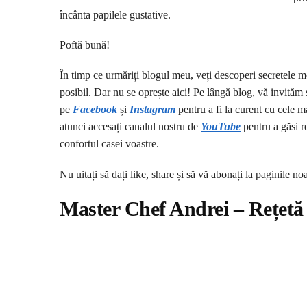
încânta papilele gustative.
Poftă bună!
În timp ce urmăriți blogul meu, veți descoperi secretele me
posibil. Dar nu se oprește aici! Pe lângă blog, vă invităm 
pe
Facebook
și
I
nstagram
pentru a fi la curent cu cele ma
atunci accesați canalul nostru de
YouTube
pentru a găsi re
confortul casei voastre.
Nu uitați să dați like, share și să vă abonați la paginile no
Master Chef Andrei – Rețetă