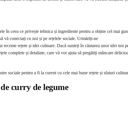
le în ceea ce privește tehnica și ingrediente pentru a obține cel mai gust
să vă conectați cu noi și pe rețelele sociale. Urmăriți-ne
i recente rețete și idei culinare. Dacă sunteți în căutarea unor idei noi p
țete complete și detaliate, care vă vor ajuta să pregătiți mâncare delicio
astre sociale pentru a fi la curent cu cele mai bune rețete și sfaturi culina
 de curry de legume