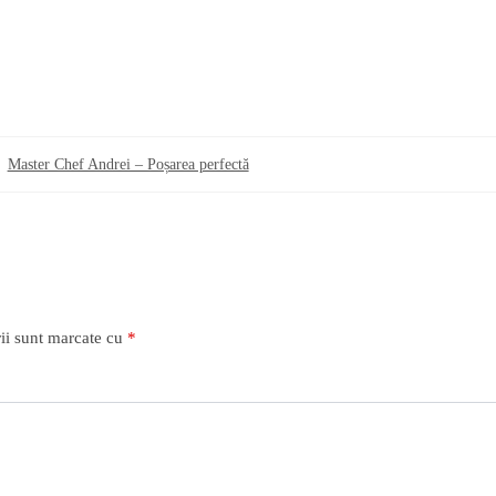
Master Chef Andrei – Poșarea perfectă
ii sunt marcate cu
*