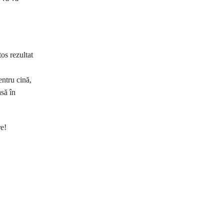
os rezultat
entru cină,
asă în
re!