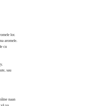
romele lor.
bina aromele.
le cu
y.
ute, sau
 pâine naan
i vă va