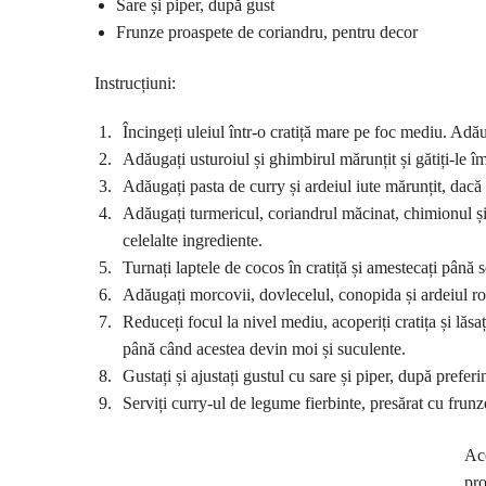
Sare și piper, după gust
Frunze proaspete de coriandru, pentru decor
Instrucțiuni:
Încingeți uleiul într-o cratiță mare pe foc mediu. Adău
Adăugați usturoiul și ghimbirul mărunțit și gătiți-le
Adăugați pasta de curry și ardeiul iute mărunțit, dacă 
Adăugați turmericul, coriandrul măcinat, chimionul ș
celelalte ingrediente.
Turnați laptele de cocos în cratiță și amestecați până
Adăugați morcovii, dovlecelul, conopida și ardeiul ro
Reduceți focul la nivel mediu, acoperiți cratița și lă
până când acestea devin moi și suculente.
Gustați și ajustați gustul cu sare și piper, după preferi
Serviți curry-ul de legume fierbinte, presărat cu frun
Ace
pro