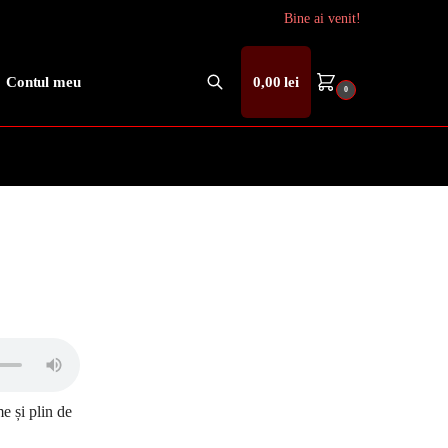
Bine ai venit!
Contul meu
0,00
lei
0
Caută
e și plin de