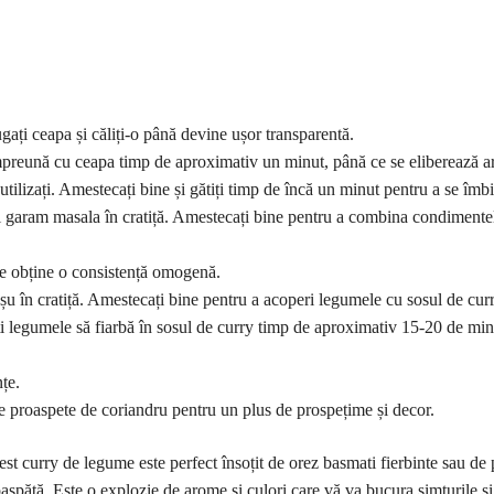
gați ceapa și căliți-o până devine ușor transparentă.
 împreună cu ceapa timp de aproximativ un minut, până ce se eliberează a
utilizați. Amestecați bine și gătiți timp de încă un minut pentru a se îm
i garam masala în cratiță. Amestecați bine pentru a combina condimente
 se obține o consistență omogenă.
șu în cratiță. Amestecați bine pentru a acoperi legumele cu sosul de curr
sați legumele să fiarbă în sosul de curry timp de aproximativ 15-20 de min
nțe.
ze proaspete de coriandru pentru un plus de prospețime și decor.
st curry de legume este perfect însoțit de orez basmati fierbinte sau de
aspătă. Este o explozie de arome și culori care vă va bucura simțurile ș