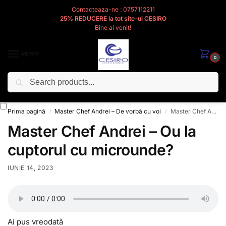
Contacteaza-ne : 0757112211
25% REDUCERE la tot site-ul CESIRO
Bine ai venit!
MENIU
0
Caută
Cesiro
Pentru
Voi
Prima pagină
Master Chef Andrei – De vorbă cu voi
Master Chef Andrei – Ou la cuptorul cu microunde?
/
/
Master Chef Andrei – Ou la
cuptorul cu microunde?
IUNIE 14, 2023
Ai pus vreodată