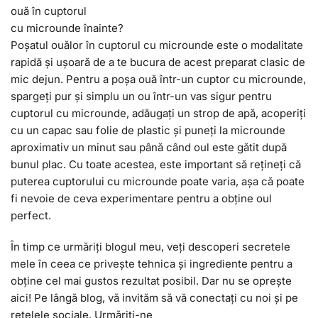
ouă în cuptorul
cu microunde înainte?
Poșatul ouălor în cuptorul cu microunde este o modalitate
rapidă și ușoară de a te bucura de acest preparat clasic de
mic dejun. Pentru a poșa ouă într-un cuptor cu microunde,
spargeți pur și simplu un ou într-un vas sigur pentru
cuptorul cu microunde, adăugați un strop de apă, acoperiți
cu un capac sau folie de plastic și puneți la microunde
aproximativ un minut sau până când oul este gătit după
bunul plac. Cu toate acestea, este important să rețineți că
puterea cuptorului cu microunde poate varia, așa că poate
fi nevoie de ceva experimentare pentru a obține oul
perfect.
În timp ce urmăriți blogul meu, veți descoperi secretele
mele în ceea ce privește tehnica și ingrediente pentru a
obține cel mai gustos rezultat posibil. Dar nu se oprește
aici! Pe lângă blog, vă invităm să vă conectați cu noi și pe
rețelele sociale. Urmăriți-ne