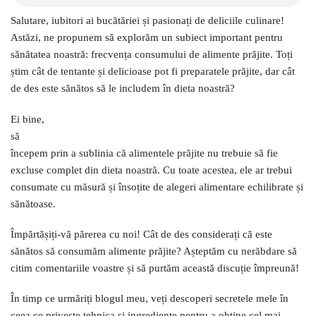
Salutare, iubitori ai bucătăriei și pasionați de deliciile culinare!
Astăzi, ne propunem să explorăm un subiect important pentru
sănătatea noastră: frecvența consumului de alimente prăjite. Toți
știm cât de tentante și delicioase pot fi preparatele prăjite, dar cât
de des este sănătos să le includem în dieta noastră?
Ei bine,
să
începem prin a sublinia că alimentele prăjite nu trebuie să fie
excluse complet din dieta noastră. Cu toate acestea, ele ar trebui
consumate cu măsură și însoțite de alegeri alimentare echilibrate și
sănătoase.
Împărtășiți-vă părerea cu noi! Cât de des considerați că este
sănătos să consumăm alimente prăjite? Așteptăm cu nerăbdare să
citim comentariile voastre și să purtăm această discuție împreună!
În timp ce urmăriți blogul meu, veți descoperi secretele mele în
ceea ce privește tehnica și ingrediente pentru a obține cel mai