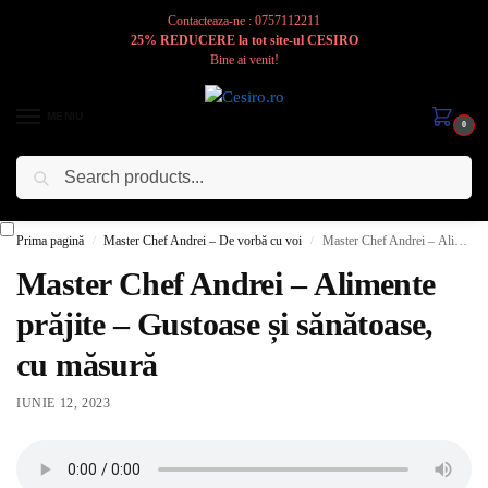
Contacteaza-ne : 0757112211
25% REDUCERE la tot site-ul CESIRO
Bine ai venit!
MENIU
0
Caută
Cesiro
Pentru
Voi
Prima pagină
Master Chef Andrei – De vorbă cu voi
Master Chef Andrei – Alimente prăjite – Gustoase și sănătoase, cu măsură
/
/
Master Chef Andrei – Alimente
prăjite – Gustoase și sănătoase,
cu măsură
IUNIE 12, 2023