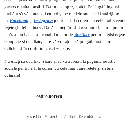
gustos rezultat posibil. Dar nu se oprește aici! Pe lângă blog, vă
invităm să vă conectați cu noi și pe rețelele sociale. Urmăriți-ne
pe
Facebook
și
I
nstagram
pentru a fi la curent cu cele mai recente
rețete și idei culinare. Dacă sunteți în căutarea unor idei noi pentru
cină, atunci accesați canalul nostru de
YouTube
pentru a găsi rețete
complete și detaliate, care vă vor ajuta să pregătiți mâncare
delicioasă în confortul casei voastre.
Nu uitați să dați like, share și să vă abonați la paginile noastre
sociale pentru a fi la curent cu cele mai bune rețete și sfaturi
culinare!
cesiro.horeca
Posted in:
Master Chef Andrei – De vorbă cu voi