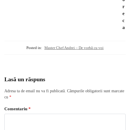
r
e
c
a
Posted in:
Master Chef Andrei – De vorbă cu voi
Lasă un răspuns
Adresa ta de email nu va fi publicată.
Câmpurile obligatorii sunt marcate
cu
*
Comentariu
*