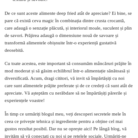
De ce sunt aceste alimente deep fried atât de apreciate? Ei bine, se
pare că există ceva magic în combinația dintre crusta crocantă,
care adaugă o senzație plăcută, și interiorul moale, suculent și plin
de savori. Prăjirea adaugă o dimensiune nouă de savoare și
transformă alimentele obișnuite într-o experiență gustativă
deosebită.
Cu toate acestea, este important să consumăm mâncăruri prăjite în
mod moderat și să găsim echilibrul într-o alimentație sănătoasă și
diversificată. Acum, dragi cititori, vă invit să împărtășiți cu noi
care sunt alimentele prăjite preferate și de ce credeți că sunt atât de
apreciate. Vă așteptăm cu nerăbdare să ne împărtășiți părerile și
experiențele voastre!
În timp ce urmăriți blogul meu, veți descoperi secretele mele în
ceea ce privește tehnica și ingrediente pentru a obține cel mai
gustos rezultat posibil. Dar nu se oprește aici! Pe lângă blog, vă
invităm să vă conectați cu noi și pe rețelele sociale. Urmăriți-ne