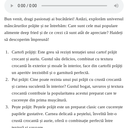
Bun venit, dragi pasionați ai bucătăriei! Astăzi, explorăm universul
mâncărurilor prăjite și ne întrebăm: Care sunt cele mai populare
alimente deep fried și de ce crezi că sunt atât de apreciate? Haideți
să descoperim împreună!
Cartofi prăjiți: Este greu să reziști tentației unui cartof prăjit
crocant și auriu. Gustul său delicios, combinat cu textura
crocantă în exterior și moale în interior, face din cartofii prăjiți
un aperitiv irezistibil și o garnitură perfectă.
Pui prăjit: Cine poate rezista unui pui prăjit cu crustă crocantă
și carnea suculentă în interior? Gustul bogat, savuros și textura
crocantă contribuie la popularitatea acestui preparat care te
cucerește din prima mușcătură.
Pește prăjit: Peștele prăjit este un preparat clasic care cucerește
papilele gustative. Carnea delicată a peștelui, învelită într-o
crustă crocantă și aurie, oferă o combinație perfectă între
textură și savoare.