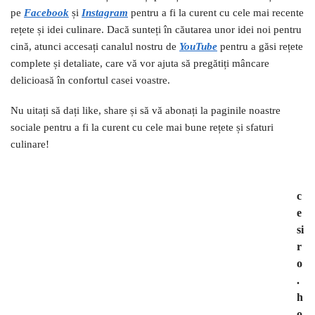
pe
Facebook
și
I
nstagram
pentru a fi la curent cu cele mai recente
rețete și idei culinare. Dacă sunteți în căutarea unor idei noi pentru
cină, atunci accesați canalul nostru de
YouTube
pentru a găsi rețete
complete și detaliate, care vă vor ajuta să pregătiți mâncare
delicioasă în confortul casei voastre.
Nu uitați să dați like, share și să vă abonați la paginile noastre
sociale pentru a fi la curent cu cele mai bune rețete și sfaturi
culinare!
c
e
si
r
o
.
h
o