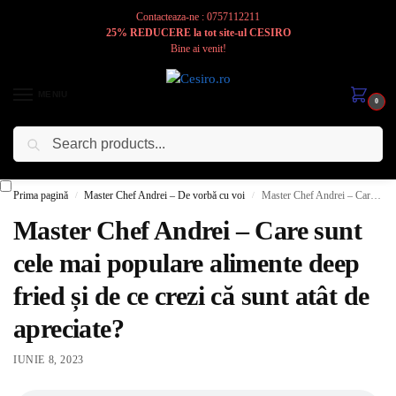
Contacteaza-ne : 0757112211
25% REDUCERE la tot site-ul CESIRO
Bine ai venit!
MENIU
0
Caută
Cesiro
Pentru
Voi
Prima pagină
Master Chef Andrei – De vorbă cu voi
Master Chef Andrei – Care sunt cele mai populare alimente deep fried și de ce crezi că sunt atât de apreciate?
/
/
Master Chef Andrei – Care sunt
cele mai populare alimente deep
fried și de ce crezi că sunt atât de
apreciate?
IUNIE 8, 2023