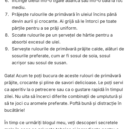
Încinge uleiul într-o tigaie adâncă sau într-o oală la foc
mediu.
Prăjește rulourile de primăvară în uleiul încins până
devin aurii și crocante. Ai grijă să le întorci pe toate
părțile pentru a se prăji uniform.
Scoate rulourile pe un șervețel de hârtie pentru a
absorbi excesul de ulei.
Servește rulourile de primăvară prăjite calde, alături de
sosurile preferate, cum ar fi sosul de soia, sosul
acrișor sau sosul de susan.
Gata! Acum te poți bucura de aceste rulouri de primăvară
prăjite, crocante și pline de savori delicioase. Le poți servi
ca aperitiv la o petrecere sau ca o gustare rapidă în timpul
zilei. Nu uita să încerci diferite combinații de umplutură și
să te joci cu aromele preferate. Poftă bună și distracție în
bucătărie!
În timp ce urmăriți blogul meu, veți descoperi secretele