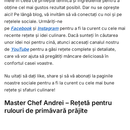
mele în ceea ce privește tehnica și ingrediente pentru a
obține cel mai gustos rezultat posibil. Dar nu se oprește
aici! Pe lângă blog, vă invităm să vă conectați cu noi și pe
rețelele sociale. Urmăriți-ne
pe
Facebook
și
I
nstagram
pentru a fi la curent cu cele mai
recente rețete și idei culinare. Dacă sunteți în căutarea
unor idei noi pentru cină, atunci accesați canalul nostru
de
YouTube
pentru a găsi rețete complete și detaliate,
care vă vor ajuta să pregătiți mâncare delicioasă în
confortul casei voastre.
Nu uitați să dați like, share și să vă abonați la paginile
noastre sociale pentru a fi la curent cu cele mai bune
rețete și sfaturi culinare!
Master Chef Andrei – Rețetă pentru
rulouri de primăvară prăjite