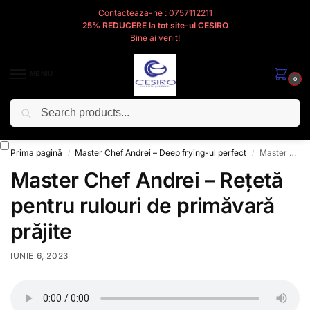
Contacteaza-ne : 0757112211
25% REDUCERE la tot site-ul CESIRO
Bine ai venit!
MENIU
0
Caută
Cesiro
Pentru
Voi
Prima pagină
Master Chef Andrei – Deep frying-ul perfect
Master Chef Andrei – Rețetă pentru rulouri de primăvară prăjite
/
/
Master Chef Andrei – Rețetă
pentru rulouri de primăvară
prăjite
IUNIE 6, 2023