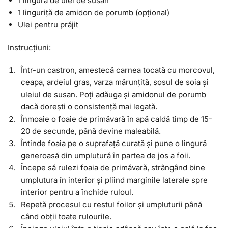
1 lingură de ulei de susan
1 linguriță de amidon de porumb (opțional)
Ulei pentru prăjit
Instrucțiuni:
Într-un castron, amestecă carnea tocată cu morcovul,
ceapa, ardeiul gras, varza mărunțită, sosul de soia și
uleiul de susan. Poți adăuga și amidonul de porumb
dacă dorești o consistență mai legată.
Înmoaie o foaie de primăvară în apă caldă timp de 15-
20 de secunde, până devine maleabilă.
Întinde foaia pe o suprafață curată și pune o lingură
generoasă din umplutură în partea de jos a foii.
Începe să rulezi foaia de primăvară, strângând bine
umplutura în interior și pliind marginile laterale spre
interior pentru a închide ruloul.
Repetă procesul cu restul foilor și umpluturii până
când obții toate rulourile.