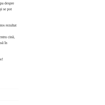
ipa despre
și se pot
tos rezultat
entru cină,
asă în
re!