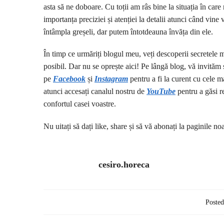
asta să ne doboare. Cu toții am râs bine la situația în ca
importanța preciziei și atenției la detalii atunci când vine
întâmpla greșeli, dar putem întotdeauna învăța din ele.
În timp ce urmăriți blogul meu, veți descoperii secretele m
posibil. Dar nu se oprește aici! Pe lângă blog, vă invităm 
pe
Facebook
și
I
nstagram
pentru a fi la curent cu cele ma
atunci accesați canalul nostru de
YouTube
pentru a găsi re
confortul casei voastre.
Nu uitați să dați like, share și să vă abonați la paginile no
cesiro.horeca
Posted