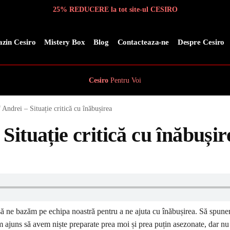
25% REDUCERE la tot site-ul CESIRO
zin Cesiro
Mistery Box
Blog
Contacteaza-ne
Despre Cesiro
Cesiro
Pentru
Voi
Andrei – Situație critică cu înăbușirea
Situație critică cu înăbușir
 să ne bazăm pe echipa noastră pentru a ne ajuta cu înăbușirea. Să spun
m ajuns să avem niște preparate prea moi și prea puțin asezonate, dar nu