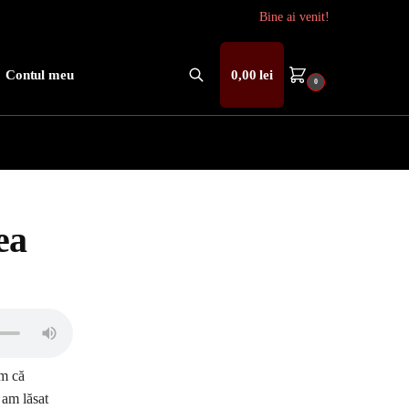
Bine ai venit!
Contul meu
0,00
lei
0
Caută
ea
em că
 am lăsat