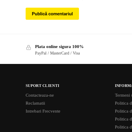
Plata online sigura 100%
PayPal / MasterCard / Visa
SUPORT CLIENTI
INFORM
Contacteaza-ne
Termeni s
Reclamatii
Politica d
Intrebari Frecvente
Politica 
Politica d
Politica 