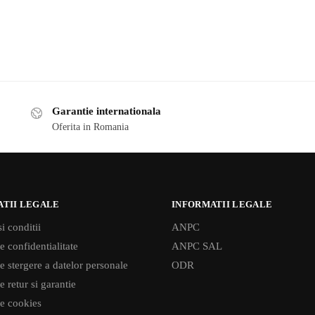
Garantie internationala
Oferita in Romania
ATII LEGALE
INFORMATII LEGALE
i conditii
ANPC
e confidentialitate
ANPC SAL
de stergere a datelor personale
ODR
e retur si garantie
de cookies