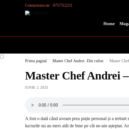
Contacteaza-ne : 0757112211
Search
Home
Maga
Prima pagină
Master Chef Andrei -Din culise
Master Chef 
/
/
Master Chef Andrei – 
IUNIE 3, 2023
A fost o dată când aveam prea puțin personal și a trebuit
lucrurile nu au mers atât de bine pe cât ne-am așteptat. A