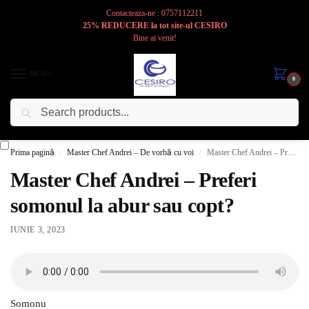
Contacteaza-ne : 0757112211
25% REDUCERE la tot site-ul CESIRO
Bine ai venit!
MENIU
0
Caută
Cesiro
Pentru
Voi
Prima pagină
Master Chef Andrei – De vorbă cu voi
Master Chef Andrei – Preferi somonul la abur sau copt?
/
/
Master Chef Andrei – Preferi
somonul la abur sau copt?
IUNIE 3, 2023
Somonu