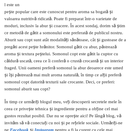
l este un
pește popular care este cunoscut pentru aroma sa bogată și
valoarea nutritivă ridicată. Poate fi preparat într-o varietate de
moduri, inclusiv la abur și coacere. În acest sondaj, dorim să știm
ce metodă de gătit a somonului este preferată de publicul nostru.
Aburit sau copt sunt atât modalități sănătoase, cât și gustoase de a
pregăti acest pește hrănitor. Somonul gătit cu abur, păstrează
aroma și textura peștelui. Somonul copt este gătit la cuptor cu
căldură uscată, ceea ce îi conferă o crustă crocantă și un interior
fraged. Unii oameni preferă somonul la abur deoarece este umed
și își păstrează mai mult aroma naturală, în timp ce alții preferă
somonul copt datorită texturii sale crocante. Deci, ce preferi:
somonul aburit sau copt?
În timp ce urmăriți blogul meu, veți descoperii secretele mele în
ceea ce privește tehnica și ingrediente pentru a obține cel mai
gustos rezultat posibil. Dar nu se oprește aici! Pe lângă blog, vă
invităm să vă conectați cu noi și pe rețelele sociale. Urmăriți-ne
pe
Facebook
și
I
nstagram
pentru a fi la curent cu cele mai