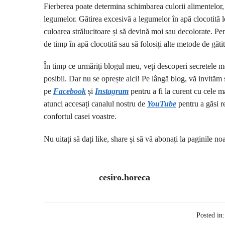
Fierberea poate determina schimbarea culorii alimentelor, 
legumelor. Gătirea excesivă a legumelor în apă clocotită le
culoarea strălucitoare și să devină moi sau decolorate. Pe
de timp în apă clocotită sau să folosiți alte metode de gătit
În timp ce urmăriți blogul meu, veți descoperi secretele me
posibil. Dar nu se oprește aici! Pe lângă blog, vă invităm 
pe
Facebook
și
I
nstagram
pentru a fi la curent cu cele ma
atunci accesați canalul nostru de
YouTube
pentru a găsi re
confortul casei voastre.
Nu uitați să dați like, share și să vă abonați la paginile no
cesiro.horeca
Posted in: