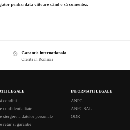
igator pentru data viitoare când o să comentez.
Garantie internationala
Oferita in Romania
ATII LEGALE
INFORMATII LEGALE
i conditii
ANPC
e confidentialitate
ANPC SAL
de stergere a datelor personale
ODR
e retur si garantie