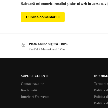
Salvează-mi numele, emailul și site-ul web în acest nav
Plata online sigura 100%
PayPal / MasterCard / Visa
SUPORT CLIENTI
INFORM
Contacteaza-ne
Termeni s
Reclamatii
Politica d
Intrebari Frecvente
Politica 
Politica d