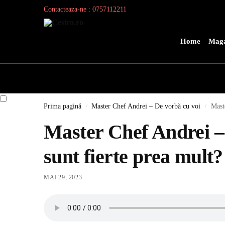
Contacteaza-ne : 0757112211
Search
Home
Maga
Prima pagină
Master Chef Andrei – De vorbă cu voi
Mast
/
/
Master Chef Andrei –
sunt fierte prea mult?
MAI 29, 2023