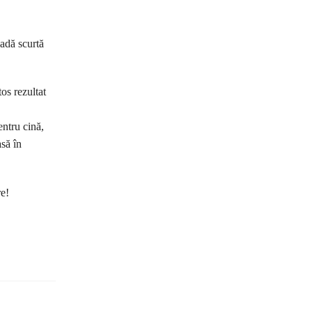
oadă scurtă
os rezultat
entru cină,
asă în
re!