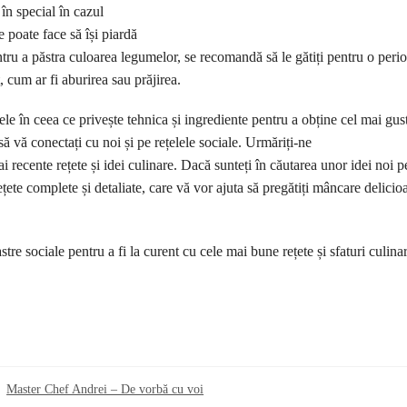
în special în cazul
 poate face să își piardă
ntru a păstra culoarea legumelor, se recomandă să le gătiți pentru o peri
, cum ar fi aburirea sau prăjirea.
le în ceea ce privește tehnica și ingrediente pentru a obține cel mai gust
să vă conectați cu noi și pe rețelele sociale. Urmăriți-ne
i recente rețete și idei culinare. Dacă sunteți în căutarea unor idei noi p
țete complete și detaliate, care vă vor ajuta să pregătiți mâncare delicio
astre sociale pentru a fi la curent cu cele mai bune rețete și sfaturi culina
Master Chef Andrei – De vorbă cu voi