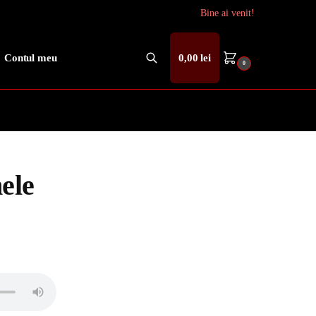
Bine ai venit!
Contul meu
0,00
lei
0
Caută
ele