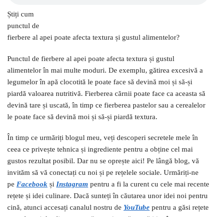
Știți cum
punctul de
fierbere al apei poate afecta textura și gustul alimentelor?
Punctul de fierbere al apei poate afecta textura și gustul
alimentelor în mai multe moduri. De exemplu, gătirea excesivă a
legumelor în apă clocotită le poate face să devină moi și să-și
piardă valoarea nutritivă. Fierberea cărnii poate face ca aceasta să
devină tare și uscată, în timp ce fierberea pastelor sau a cerealelor
le poate face să devină moi și să-și piardă textura.
În timp ce urmăriți blogul meu, veți descoperi secretele mele în
ceea ce privește tehnica și ingrediente pentru a obține cel mai
gustos rezultat posibil. Dar nu se oprește aici! Pe lângă blog, vă
invităm să vă conectați cu noi și pe rețelele sociale. Urmăriți-ne
pe
Facebook
și
I
nstagram
pentru a fi la curent cu cele mai recente
rețete și idei culinare. Dacă sunteți în căutarea unor idei noi pentru
cină, atunci accesați canalul nostru de
YouTube
pentru a găsi rețete