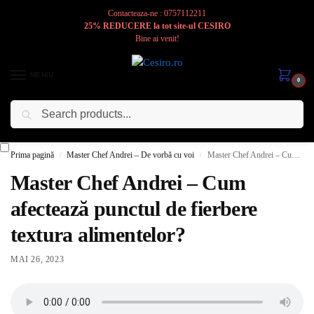
Contacteaza-ne : 0757112211
25% REDUCERE la tot site-ul CESIRO
Bine ai venit!
MENIU
0
Caută
Cesiro
Pentru
Voi
Prima pagină
Master Chef Andrei – De vorbă cu voi
Master Chef Andrei – Cum afectează punctul de fierbere textura alimentelor?
/
/
Master Chef Andrei – Cum
afectează punctul de fierbere
textura alimentelor?
MAI 26, 2023