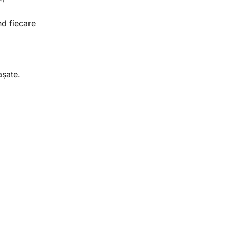
nd fiecare
așate.