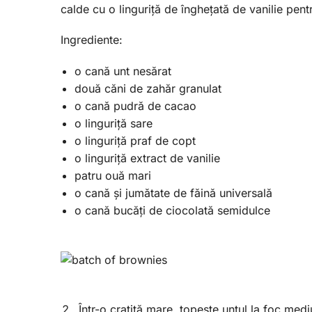
calde cu o linguriță de înghețată de vanilie pent
Ingrediente:
o cană unt nesărat
două căni de zahăr granulat
o cană pudră de cacao
o linguriță sare
o linguriță praf de copt
o linguriță extract de vanilie
patru ouă mari
o cană și jumătate de făină universală
o cană bucăți de ciocolată semidulce
Într-o cratiță mare, topește untul la foc med