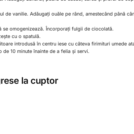
ctul de vanilie. Adăugați ouăle pe rând, amestecând până câ
 se omogenizează. Încorporați fulgii de ciocolată.
zește cu o spatulă.
oare introdusă în centru iese cu câteva firimituri umede at
 de 10 minute înainte de a felia și servi.
rese la cuptor