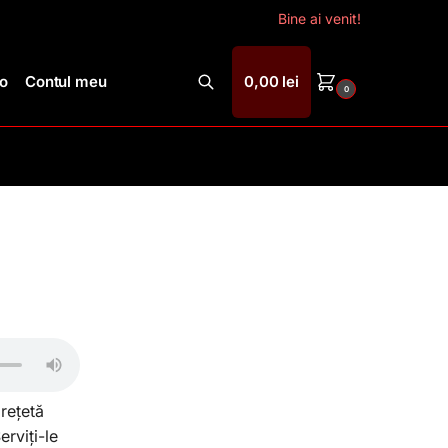
Bine ai venit!
ro
Contul meu
0,00
lei
0
Caută
rețetă
rviți-le