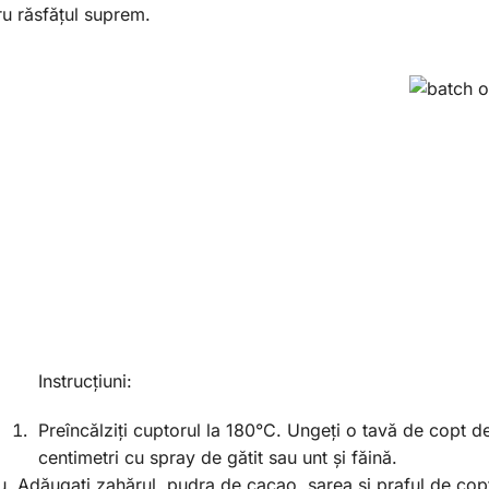
ru răsfățul suprem.
Instrucțiuni:
Preîncălziți cuptorul la 180°C. Ungeți o tavă de copt 
centimetri cu spray de gătit sau unt și făină.
iu. Adăugați zahărul, pudra de cacao, sarea și praful de cop