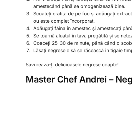
amestecând până se omogenizează bine.
Scoateți cratița de pe foc și adăugați extra
ou este complet încorporat.
Adăugați făina în amestec și amestecați până
Se toarnă aluatul în tava pregătită și se nete
Coaceți 25-30 de minute, până când o scobit
Lăsați negresele să se răcească în tigaie timp
Savurează-ți delicioasele negrese coapte!
Master Chef Andrei – Neg