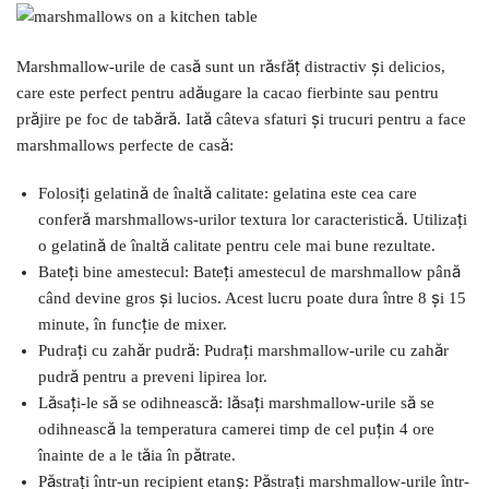
Marshmallow-urile de casă sunt un răsfăț distractiv și delicios,
care este perfect pentru adăugare la cacao fierbinte sau pentru
prăjire pe foc de tabără. Iată câteva sfaturi și trucuri pentru a face
marshmallows perfecte de casă:
Folosiți gelatină de înaltă calitate: gelatina este cea care
conferă marshmallows-urilor textura lor caracteristică. Utilizați
o gelatină de înaltă calitate pentru cele mai bune rezultate.
Bateți bine amestecul: Bateți amestecul de marshmallow până
când devine gros și lucios. Acest lucru poate dura între 8 și 15
minute, în funcție de mixer.
Pudrați cu zahăr pudră: Pudrați marshmallow-urile cu zahăr
pudră pentru a preveni lipirea lor.
Lăsați-le să se odihnească: lăsați marshmallow-urile să se
odihnească la temperatura camerei timp de cel puțin 4 ore
înainte de a le tăia în pătrate.
Păstrați într-un recipient etanș: Păstrați marshmallow-urile într-