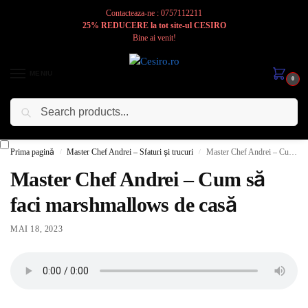
Contacteaza-ne : 0757112211
25% REDUCERE la tot site-ul CESIRO
Bine ai venit!
MENIU
0
Caută
Cesiro
Pentru
Voi
Prima pagină
Master Chef Andrei – Sfaturi și trucuri
Master Chef Andrei – Cum să faci marshmallows de casă
/
/
Master Chef Andrei – Cum să
faci marshmallows de casă
MAI 18, 2023