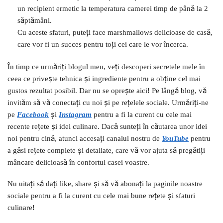
un recipient ermetic la temperatura camerei timp de până la 2
săptămâni.
Cu aceste sfaturi, puteți face marshmallows delicioase de casă,
care vor fi un succes pentru toți cei care le vor încerca.
În timp ce urmăriți blogul meu, veți descoperi secretele mele în
ceea ce privește tehnica și ingrediente pentru a obține cel mai
gustos rezultat posibil. Dar nu se oprește aici! Pe lângă blog, vă
invităm să vă conectați cu noi și pe rețelele sociale. Urmăriți-ne
pe
Facebook
și
I
nstagram
pentru a fi la curent cu cele mai
recente rețete și idei culinare. Dacă sunteți în căutarea unor idei
noi pentru cină, atunci accesați canalul nostru de
YouTube
pentru
a găsi rețete complete și detaliate, care vă vor ajuta să pregătiți
mâncare delicioasă în confortul casei voastre.
Nu uitați să dați like, share și să vă abonați la paginile noastre
sociale pentru a fi la curent cu cele mai bune rețete și sfaturi
culinare!