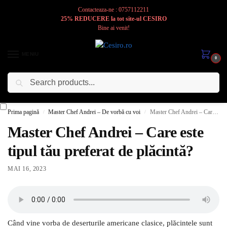
Contacteaza-ne : 0757112211
25% REDUCERE la tot site-ul CESIRO
Bine ai venit!
MENIU
0
Caută
Cesiro
Pentru
Voi
Prima pagină
Master Chef Andrei – De vorbă cu voi
Master Chef Andrei – Care este tipul tău preferat de plăcintă?
/
/
Master Chef Andrei – Care este
tipul tău preferat de plăcintă?
MAI 16, 2023
Când vine vorba de deserturile americane clasice, plăcintele sunt