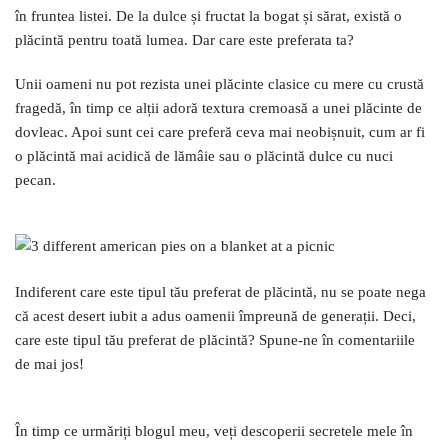
în fruntea listei. De la dulce și fructat la bogat și sărat, există o
plăcintă pentru toată lumea. Dar care este preferata ta?
Unii oameni nu pot rezista unei plăcinte clasice cu mere cu crustă
fragedă, în timp ce alții adoră textura cremoasă a unei plăcinte de
dovleac. Apoi sunt cei care preferă ceva mai neobișnuit, cum ar fi
o plăcintă mai acidică de lămâie sau o plăcintă dulce cu nuci
pecan.
Indiferent care este tipul tău preferat de plăcintă, nu se poate nega
că acest desert iubit a adus oamenii împreună de generații. Deci,
care este tipul tău preferat de plăcintă? Spune-ne în comentariile
de mai jos!
În timp ce urmăriți blogul meu, veți descoperii secretele mele în