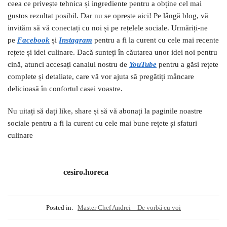
ceea ce privește tehnica și ingrediente pentru a obține cel mai
gustos rezultat posibil. Dar nu se oprește aici! Pe lângă blog, vă
invităm să vă conectați cu noi și pe rețelele sociale. Urmăriți-ne
pe
Facebook
și
I
nstagram
pentru a fi la curent cu cele mai recente
rețete și idei culinare. Dacă sunteți în căutarea unor idei noi pentru
cină, atunci accesați canalul nostru de
YouTube
pentru a găsi rețete
complete și detaliate, care vă vor ajuta să pregătiți mâncare
delicioasă în confortul casei voastre.
Nu uitați să dați like, share și să vă abonați la paginile noastre
sociale pentru a fi la curent cu cele mai bune rețete și sfaturi
culinare
cesiro.horeca
Posted in:
Master Chef Andrei – De vorbă cu voi