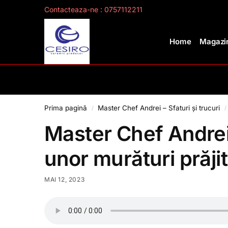
Contacteaza-ne : 0757112211
Search
Home
Magazin
Prima pagină
Master Chef Andrei – Sfaturi și trucuri
/
/
Master Chef Andrei
unor murături prăji
MAI 12, 2023