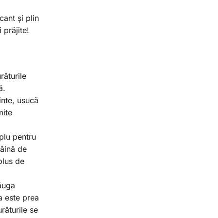
cant și plin
 prăjite!
răturile
ă.
inte, usucă
mite
plu pentru
făină de
plus de
dăuga
a este prea
răturile se