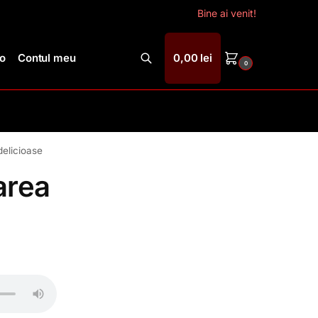
Bine ai venit!
ro
Contul meu
0,00
lei
0
Caută
delicioase
area