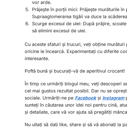
vor arde.
Prăjește în porții mici: Prăjește murăturile î
Supraaglomerarea tigăii va duce la scăderea 
Scurge excesul de ulei: După prăjire, scoate
să elimini excesul de ulei.
Cu aceste sfaturi și trucuri, veți obține murătur
oricine le încearcă. Experimentați cu diferite co
interesante.
Poftă bună și bucurați-vă de aperitivul crocant!
În timp ce urmăriți blogul meu, veți descoperi s
cel mai gustos rezultat posibil. Dar nu se opreșt
sociale. Urmăriți-ne pe
Facebook
și
I
nstagram
p
sunteți în căutarea unor idei noi pentru cină, at
și detaliate, care vă vor ajuta să pregătiți mânc
Nu uitați să dați like, share și să vă abonați la 