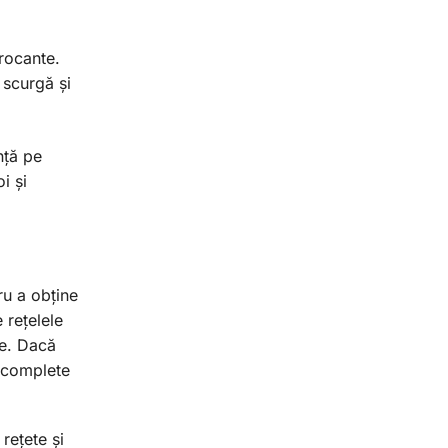
crocante.
 scurgă și
nță pe
i și
ru a obține
 rețelele
re. Dacă
 complete
 rețete și