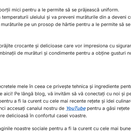
n porții mici pentru a le permite să se prăjească uniform.
temperaturii uleiului și va preveni murăturile din a deveni 
 murăturile pe un prosop de hârtie pentru a le permite să se
i prăjite crocante și delicioase care vor impresiona cu sigura
mbinații de murături și condimente pentru a obține gusturi no
ecretele mele în ceea ce privește tehnica și ingrediente pent
e aici! Pe lângă blog, vă invităm să vă conectați cu noi și pe
entru a fi la curent cu cele mai recente rețete și idei culina
unci accesați canalul nostru de
YouTube
pentru a găsi rețete
are delicioasă în confortul casei voastre.
paginile noastre sociale pentru a fi la curent cu cele mai bune