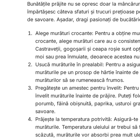
Bunătățile prăjite nu se opresc doar la mâncăruri
împărtășesc câteva sfaturi și trucuri prețioase pe
de savoare. Așadar, dragi pasionați de bucătărie
Alege murături crocante: Pentru a obține mură
crocante, alege murături care au o consiste
Castraveții, gogoșarii și ceapa roșie sunt op
moi sau prea înmuiate, deoarece acestea nu vo
Usucă murăturile în prealabil: Pentru a asigur
murăturile pe un prosop de hârtie înainte de a
murăturilor să se rumenească frumos.
Pregătește un amestec pentru învelit: Pentru
învelit murăturile înainte de prăjire. Puteți 
porumb, făină obișnuită, paprika, usturoi gr
savoare.
Prăjește la temperatura potrivită: Asigură-te 
murăturile. Temperatura uleiului ar trebui s
scăzută, murăturile vor absorbi prea mult ul