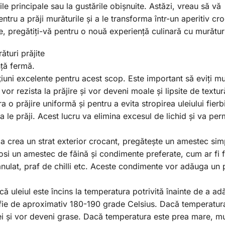
le principale sau la gustările obișnuite. Astăzi, vreau să vă
ntru a prăji murăturile și a le transforma într-un aperitiv cro
, pregătiți-vă pentru o nouă experiență culinară cu murături
turi prăjite
nță fermă.
țiuni excelente pentru acest scop. Este important să eviți mu
r rezista la prăjire și vor deveni moale și lipsite de textur
a o prăjire uniformă și pentru a evita stropirea uleiului fierb
 le prăji. Acest lucru va elimina excesul de lichid și va per
 a crea un strat exterior crocant, pregătește un amestec sim
folosi un amestec de făină și condimente preferate, cum ar fi 
anulat, praf de chilli etc. Aceste condimente vor adăuga un 
că uleiul este încins la temperatura potrivită înainte de a a
ă fie de aproximativ 180-190 grade Celsius. Dacă temperatur
ei și vor deveni grase. Dacă temperatura este prea mare, mu