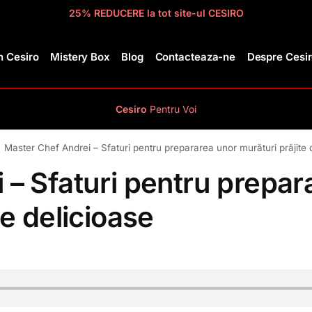
25% REDUCERE la tot site-ul CESIRO
 Cesiro
Mistery Box
Blog
Contacteaza-ne
Despre Cesi
Cesiro
Pentru
Voi
Master Chef Andrei – Sfaturi pentru prepararea unor murături prăjite 
 – Sfaturi pentru prepar
te delicioase