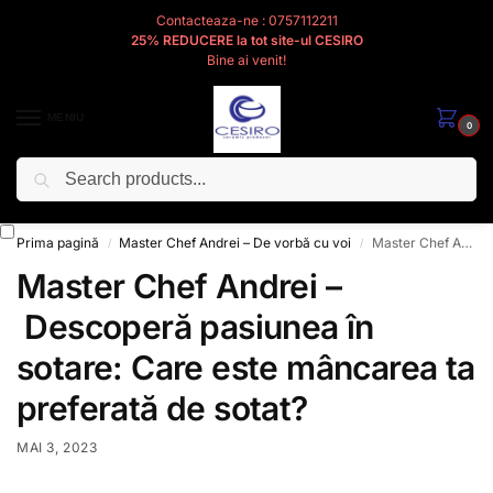
Contacteaza-ne : 0757112211
25% REDUCERE la tot site-ul CESIRO
Bine ai venit!
MENIU
0
Caută
Cesiro
Pentru
Voi
Prima pagină
Master Chef Andrei – De vorbă cu voi
Master Chef Andrei – Descoperă pasiunea în sotare: Care este mâncarea ta preferată de sotat?
/
/
Master Chef Andrei –
Descoperă pasiunea în
sotare: Care este mâncarea ta
preferată de sotat?
MAI 3, 2023