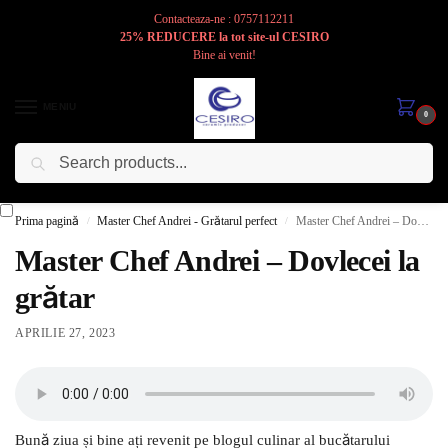
Contacteaza-ne : 0757112211
25% REDUCERE la tot site-ul CESIRO
Bine ai venit!
MENIU
0
Caută
Cesiro
Pentru
Voi
Prima pagină
Master Chef Andrei - Grătarul perfect
Master Chef Andrei – Dovlecei la grătar
/
/
Master Chef Andrei – Dovlecei la
grătar
APRILIE 27, 2023
Bună ziua și bine ați revenit pe blogul culinar al bucătarului