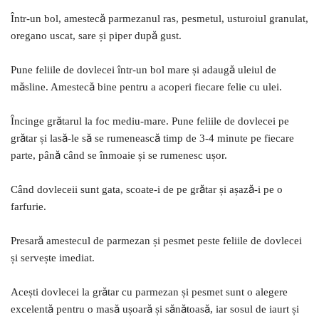
Într-un bol, amestecă parmezanul ras, pesmetul, usturoiul granulat,
oregano uscat, sare și piper după gust.
Pune feliile de dovlecei într-un bol mare și adaugă uleiul de
măsline. Amestecă bine pentru a acoperi fiecare felie cu ulei.
Încinge grătarul la foc mediu-mare. Pune feliile de dovlecei pe
grătar și lasă-le să se rumenească timp de 3-4 minute pe fiecare
parte, până când se înmoaie și se rumenesc ușor.
Când dovleceii sunt gata, scoate-i de pe grătar și așază-i pe o
farfurie.
Presară amestecul de parmezan și pesmet peste feliile de dovlecei
și servește imediat.
Acești dovlecei la grătar cu parmezan și pesmet sunt o alegere
excelentă pentru o masă ușoară și sănătoasă, iar sosul de iaurt și