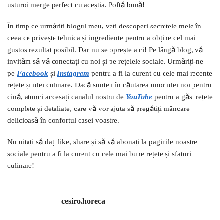
usturoi merge perfect cu aceștia. Poftă bună!
În timp ce urmăriți blogul meu, veți descoperi secretele mele în
ceea ce privește tehnica și ingrediente pentru a obține cel mai
gustos rezultat posibil. Dar nu se oprește aici! Pe lângă blog, vă
invităm să vă conectați cu noi și pe rețelele sociale. Urmăriți-ne
pe
Facebook
și
I
nstagram
pentru a fi la curent cu cele mai recente
rețete și idei culinare. Dacă sunteți în căutarea unor idei noi pentru
cină, atunci accesați canalul nostru de
YouTube
pentru a găsi rețete
complete și detaliate, care vă vor ajuta să pregătiți mâncare
delicioasă în confortul casei voastre.
Nu uitați să dați like, share și să vă abonați la paginile noastre
sociale pentru a fi la curent cu cele mai bune rețete și sfaturi
culinare!
cesiro.horeca