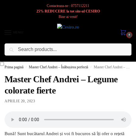
Contacteaza-ne : 0757112211
25% REDUCERE la tot site-ul CESIRO
Bine ai venit!
MENIU
0
Caută
Cesiro
Pentru
Voi
Prima pagină
Master Chef Andrei – Înăbușirea perfectă
Master Chef Andrei – Legume colorate fierte
/
/
Master Chef Andrei – Legume
colorate fierte
APRILIE 20, 2023
Bună! Sunt bucătarul Andrei și voi fi bucuros să îți ofer o rețetă