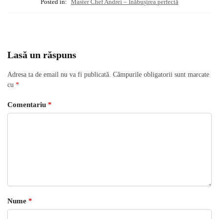
Posted in:
Master Chef Andrei – Înăbușirea perfectă
Lasă un răspuns
Adresa ta de email nu va fi publicată.
Câmpurile obligatorii sunt marcate
cu
*
Comentariu
*
Nume
*