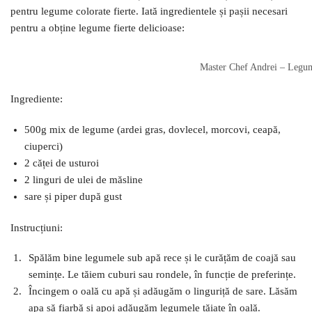
pentru legume colorate fierte. Iată ingredientele și pașii necesari
pentru a obține legume fierte delicioase:
Master Chef Andrei – Legume
Ingrediente:
500g mix de legume (ardei gras, dovlecel, morcovi, ceapă,
ciuperci)
2 căței de usturoi
2 linguri de ulei de măsline
sare și piper după gust
Instrucțiuni:
Spălăm bine legumele sub apă rece și le curățăm de coajă sau
semințe. Le tăiem cuburi sau rondele, în funcție de preferințe.
Încingem o oală cu apă și adăugăm o linguriță de sare. Lăsăm
apa să fiarbă și apoi adăugăm legumele tăiate în oală.