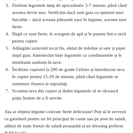
Fierbem legumele timp de aproximativ 5-7 minute, până când
acestea devin moi. Verificăm dacă sunt gata cu ajutorul unei
furculițe – dacă aceasta pătrunde ușor în legume, acestea sunt
fierte.
După ce sunt fierte, le scurgem de apă și le punem într-o tavă
pentru cuptor.
Adăugăm usturoiul tocat fin, uleiul de măsline și sare și piper
după gust. Amestecăm bine legumele cu condimentele și le
distribuim uniform în tavă.
Încălzim cuptorul la 200 de grade Celsius și introducem tava
în cuptor pentru 15-20 de minute, până când legumele se
rumenesc frumos la suprafață.
Scoatem tava din cuptor și lăsăm legumele să se răcească
puțin înainte de a fi servite.
Așa ai obținut legume colorate fierte delicioase! Poți să le servești
ca garnitură pentru un fel principal de carne sau pe post de salată,
alături de niște frunze de salată proaspătă și un dressing preferat.
Poftă bună!