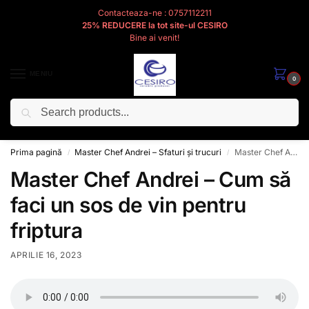
Contacteaza-ne : 0757112211
25% REDUCERE la tot site-ul CESIRO
Bine ai venit!
MENIU
0
Caută
Cesiro
Pentru
Voi
Prima pagină
Master Chef Andrei – Sfaturi și trucuri
Master Chef Andrei – Cum să faci un sos de vin pentru friptura
/
/
Master Chef Andrei – Cum să
faci un sos de vin pentru
friptura
APRILIE 16, 2023