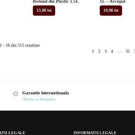
Rotund din Plastic 1.5L
1L – Arcopal
13,98
lei
19,98
lei
1 - 16 din 515 rezultate
1
2
3
4
…
31
Garantie internationala
Oferita in Romania
ATII LEGALE
INFORMATII LEGALE