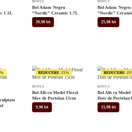
BOWLS
BOWLS
Bol Adanc Negru
Bol Adanc Negru
c 1.1L
“Nordic” Ceramic 1.7L
“Nordic” Cerami
39,98
lei
25,98
lei
𝐑𝐄𝐃𝐔𝐂𝐄𝐑𝐄
𝐑𝐄𝐃𝐔𝐂𝐄𝐑𝐄
BOWLS
BOWLS
Bol Alb cu Model Floral
Bol Alb cu Model 
Mov de Portelan 15cm
Dots de Portelan
Sculptate
ml
9,98
lei
15,98
lei