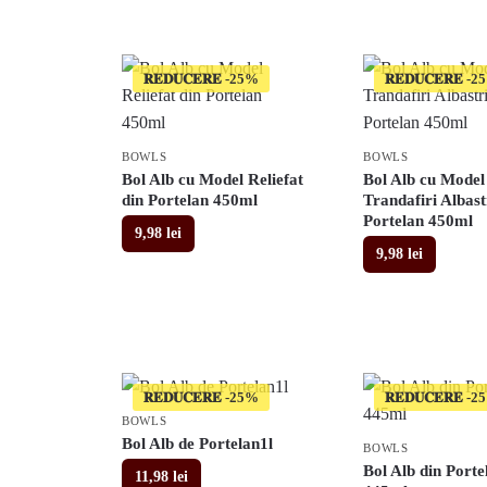
𝐑𝐄𝐃𝐔𝐂𝐄𝐑𝐄
𝐑𝐄𝐃𝐔𝐂𝐄𝐑𝐄
BOWLS
BOWLS
Bol Alb cu Model Reliefat
Bol Alb cu Model
din Portelan 450ml
Trandafiri Albast
Portelan 450ml
9,98
lei
9,98
lei
𝐑𝐄𝐃𝐔𝐂𝐄𝐑𝐄
𝐑𝐄𝐃𝐔𝐂𝐄𝐑𝐄
BOWLS
Bol Alb de Portelan1l
BOWLS
Bol Alb din Porte
11,98
lei