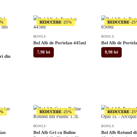
𝐑𝐄𝐃𝐔𝐂𝐄𝐑𝐄
𝐑𝐄𝐃𝐔𝐂𝐄𝐑𝐄
BOWLS
BOWLS
Bol Alb de Portelan 445ml
Bol Alb de Portel
7,98
lei
8,98
lei
ri din
𝐑𝐄𝐃𝐔𝐂𝐄𝐑𝐄
𝐑𝐄𝐃𝐔𝐂𝐄𝐑𝐄
BOWLS
BOWLS
lan
Bol Alb Gri cu Buline
Bol Alb Rotund d