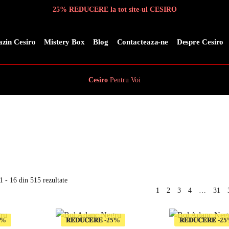
25% REDUCERE la tot site-ul CESIRO
zin Cesiro
Mistery Box
Blog
Contacteaza-ne
Despre Cesiro
Cesiro
Pentru
Voi
1 - 16 din 515 rezultate
1
2
3
4
…
31
𝐑𝐄𝐃𝐔𝐂𝐄𝐑𝐄
𝐑𝐄𝐃𝐔𝐂𝐄𝐑𝐄