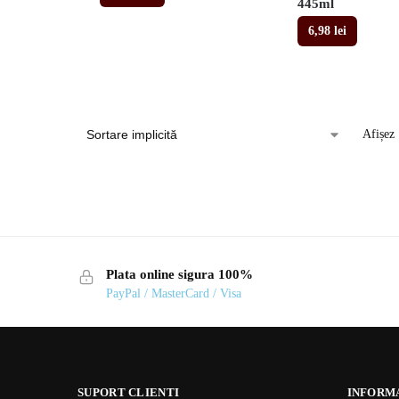
445ml
6,98
lei
Afișez 
Plata online sigura 100%
PayPal / MasterCard / Visa
SUPORT CLIENTI
INFORM