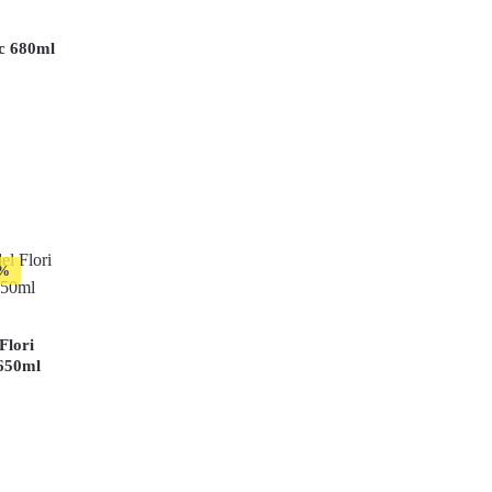
c 680ml
Flori
 650ml