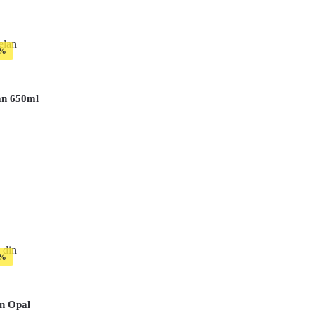
an 650ml
in Opal