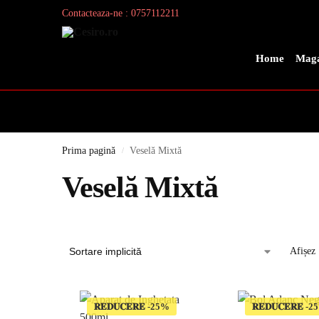
Contacteaza-ne : 0757112211
Search
Home
Maga
Prima pagină
Veselă Mixtă
/
Veselă Mixtă
Afișez 
𝐑𝐄𝐃𝐔𝐂𝐄𝐑𝐄
𝐑𝐄𝐃𝐔𝐂𝐄𝐑𝐄