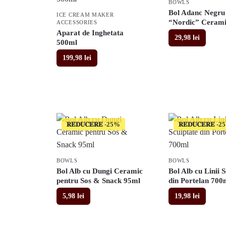
BOWLS
Bol Adanc Negru
ICE CREAM MAKER
“Nordic” Cerami
ACCESSORIES
Aparat de Inghetata
29,98
lei
500ml
199,98
lei
𝐑𝐄𝐃𝐔𝐂𝐄𝐑𝐄
𝐑𝐄𝐃𝐔𝐂𝐄𝐑𝐄
BOWLS
BOWLS
Bol Alb cu Dungi Ceramic
Bol Alb cu Linii 
pentru Sos & Snack 95ml
din Portelan 700
5,98
lei
19,98
lei