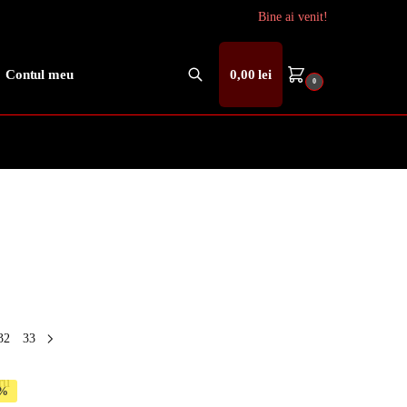
Bine ai venit!
Contul meu
0,00
lei
0
Caută
32
33