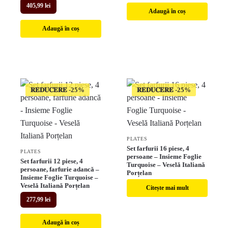
405,99
lei
Adaugă în coș
Adaugă în coș
𝐑𝐄𝐃𝐔𝐂𝐄𝐑𝐄
𝐑𝐄𝐃𝐔𝐂𝐄𝐑𝐄
PLATES
Set farfurii 16 piese, 4
PLATES
persoane – Insieme Foglie
Set farfurii 12 piese, 4
Turquoise – Veselă Italiană
persoane, farfurie adancă –
Porțelan
Insieme Foglie Turquoise –
Veselă Italiană Porțelan
Citește mai mult
277,99
lei
Adaugă în coș