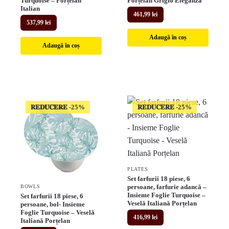
Turquoise – Porțelan
Porțelan Grigio Eleganza
Italian
461,99
lei
537,99
lei
Adaugă în coș
Adaugă în coș
𝐑𝐄𝐃𝐔𝐂𝐄𝐑𝐄
𝐑𝐄𝐃𝐔𝐂𝐄𝐑𝐄
PLATES
Set farfurii 18 piese, 6
persoane, farfurie adancă –
BOWLS
Insieme Foglie Turquoise –
Set farfurii 18 piese, 6
Veselă Italiană Porțelan
persoane, bol- Insieme
Foglie Turquoise – Veselă
416,99
lei
Italiană Porțelan