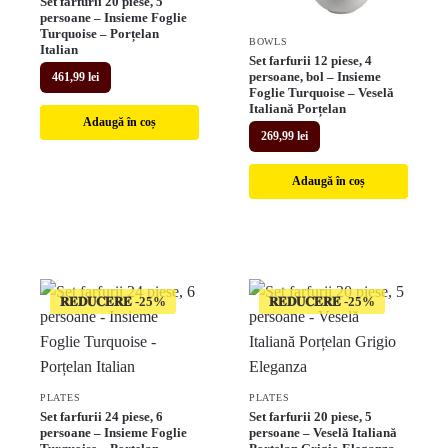
Set farfurii 20 piese, 5
persoane – Insieme Foglie
Turquoise – Porțelan
BOWLS
Italian
Set farfurii 12 piese, 4
persoane, bol – Insieme
461,99
lei
Foglie Turquoise – Veselă
Italiană Porțelan
Adaugă în coș
269,99
lei
Adaugă în coș
𝐑𝐄𝐃𝐔𝐂𝐄𝐑𝐄
𝐑𝐄𝐃𝐔𝐂𝐄𝐑𝐄
PLATES
PLATES
Set farfurii 24 piese, 6
Set farfurii 20 piese, 5
persoane – Insieme Foglie
persoane – Veselă Italiană