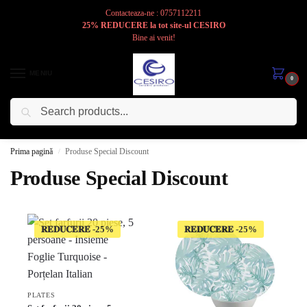
Contacteaza-ne : 0757112211
25% REDUCERE la tot site-ul CESIRO
Bine ai venit!
MENIU
0
Caută
Cesiro
Pentru
Voi
Prima pagină
Produse Special Discount
/
Produse Special Discount
𝐑𝐄𝐃𝐔𝐂𝐄𝐑𝐄
𝐑𝐄𝐃𝐔𝐂𝐄𝐑𝐄
PLATES