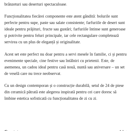
brânzeturi sau deserturi spectaculoase.
Funcționalitatea fiecărei componente este atent gândită: bolurile sunt
perfecte pentru supe, paste sau salate consistente; farfuriile de desert sunt
ideale pentru prăjituri, fructe sau gustări; farfuriile întinse sunt generoase
și potrivite pentru feluri principale, iar cele rectangulare completează
servirea cu un plus de eleganță și originalitate.
Acest set este perfect nu doar pentru a servi mesele în familie, ci și pentru
evenimente speciale, cine festive sau întâlniri cu prietenii. Este, de
asemenea, un cadou ideal pentru casă nouă, nuntă sau aniversare – un set
de veselă care nu trece neobservat.
Cu un design contemporan și o construcție durabilă, setul de 24 de piese
din ceramică pătrată este alegerea inspirată pentru cei care doresc să
îmbine estetica sofisticată cu funcționalitatea de zi cu zi.