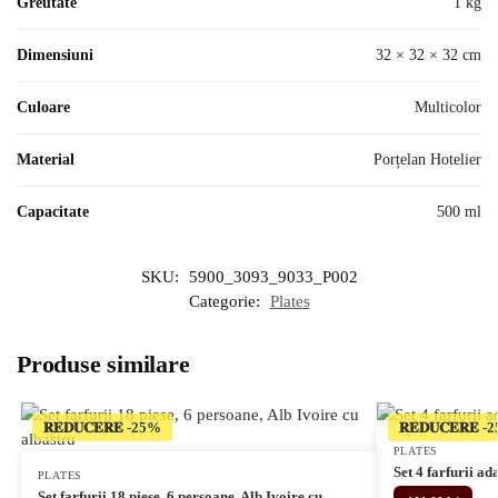
Greutate
1 kg
Dimensiuni
32 × 32 × 32 cm
Culoare
Multicolor
Material
Porțelan Hotelier
Capacitate
500 ml
SKU:
5900_3093_9033_P002
Categorie:
Plates
Produse similare
𝐑𝐄𝐃𝐔𝐂𝐄𝐑𝐄
𝐑𝐄𝐃𝐔𝐂𝐄𝐑𝐄
PLATES
Set 4 farfurii a
PLATES
Set farfurii 18 piese, 6 persoane, Alb Ivoire cu