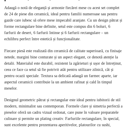
Adaugă o notă de eleganță și armonie fiecărei mese cu acest set complet
de 24 de piese din ceramică, ideal pentru familii numeroase sau pentru
gazde care iubesc să ofere mese impecabil aranjate. Cu un design pătrat și
forme rectangulare bine definite, setul este compus din 6 boluri, 6
farfurii de desert, 6 farfurii întinse și 6 farfurii rectangulare – un
echilibru perfect între estetică și funcționalitate.
Fiecare piesă este realizată din ceramică de calitate superioară, cu finisaje
netede, margini bine conturate și un aspect elegant, ce denotă atenție la
detalii. Materialul este durabil, rezistent la zgârieturi și ușor de întreținut,
ceea ce face ca setul să fie potrivit atât pentru utilizare zilnică, cât și
pentru ocazii speciale. Textura sa delicată adaugă un farmec aparte, iar
aspectul ceramicii contribuie la un ambient rafinat și cald în timpul
meselor.
Designul geometric pătrat și rectangular este ideal pentru iubitorii de stil
modern, minimalist sau contemporan. Formele clare și simetria perfectă a
pieselor oferă un cadru vizual ordonat, care pune în valoare preparatele
culinare și permite un plating creativ. Farfuriile rectangulare, în special,
sunt excelente pentru prezentarea aperitivelor, platourilor cu sushi,