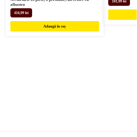
101,99
lei
albastru
416,99
lei
Adaugă în coș