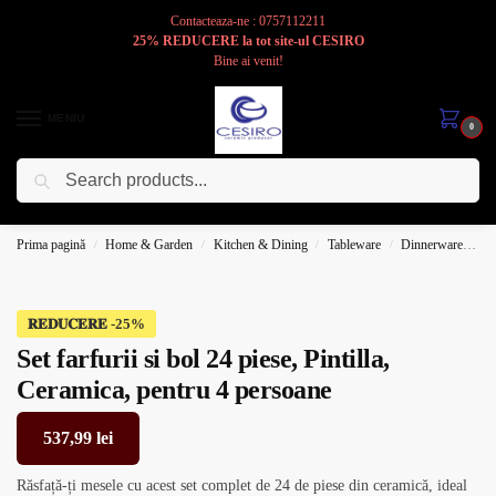
Contacteaza-ne : 0757112211
25% REDUCERE la tot site-ul CESIRO
Bine ai venit!
MENIU
0
Caută
Cesiro
Pentru
Voi
Prima pagină
Home & Garden
Kitchen & Dining
Tableware
Dinnerware
Pl
/
/
/
/
𝐑𝐄𝐃𝐔𝐂𝐄𝐑𝐄
Set farfurii si bol 24 piese, Pintilla,
Ceramica, pentru 4 persoane
537,99
lei
Răsfață-ți mesele cu acest set complet de 24 de piese din ceramică, ideal