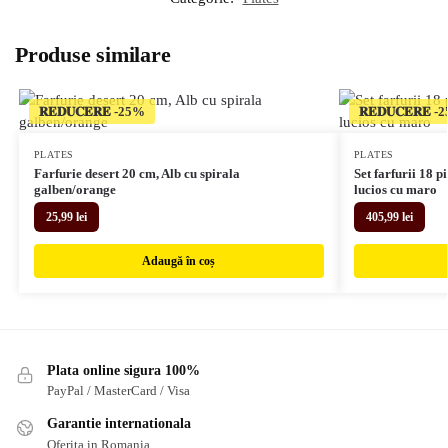
Produse similare
𝐑𝐄𝐃𝐔𝐂𝐄𝐑𝐄
𝐑𝐄𝐃𝐔𝐂𝐄𝐑𝐄
PLATES
PLATES
Farfurie desert 20 cm, Alb cu spirala
Set farfurii 18 p
galben/orange
lucios cu maro
25,99
lei
405,99
lei
Adaugă în coș
Plata online sigura 100%
PayPal / MasterCard / Visa
Garantie internationala
Oferita in Romania