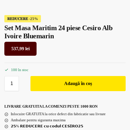
𝐑𝐄𝐃𝐔𝐂𝐄𝐑𝐄
Set Masa Maritim 24 piese Cesiro Alb
Ivoire Bluemarin
537,99
lei
100 în stoc
Adaugă în coș
LIVRARE GRATUITA LA COMENZI PESTE 1000 RON
Inlocuire GRATUITA la orice defect din fabricatie sau livrare
Ambalare pentru siguranta maxima
𝟮𝟱% 𝗥𝗘𝗗𝗨𝗖𝗘𝗥𝗘 𝗰𝘂 𝗰𝗼𝗱𝘂𝗹 𝗖𝗘𝗦𝗜𝗥𝗢𝟮𝟱