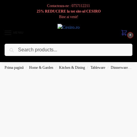
Contacteaza-ne : 0757112211
25% REDUCERE la tot site-ul CESIRO
Bine ai venit!
MENIU
0
Caută
Cesiro
Pentru
Voi
Prima pagină
Home & Garden
Kitchen & Dining
Tableware
Dinnerware
Pl
/
/
/
/