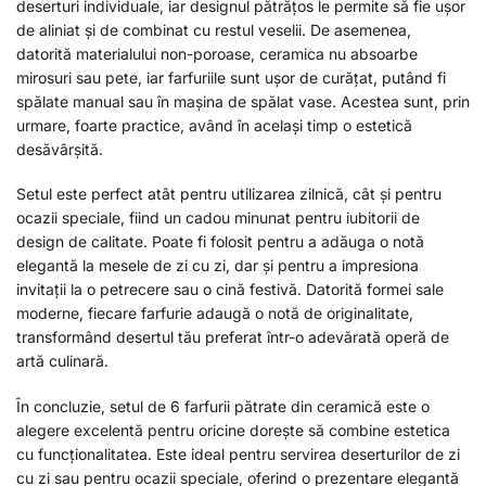
deserturi individuale, iar designul pătrățos le permite să fie ușor
de aliniat și de combinat cu restul veselii. De asemenea,
datorită materialului non-poroase, ceramica nu absoarbe
mirosuri sau pete, iar farfuriile sunt ușor de curățat, putând fi
spălate manual sau în mașina de spălat vase. Acestea sunt, prin
urmare, foarte practice, având în același timp o estetică
desăvârșită.
Setul este perfect atât pentru utilizarea zilnică, cât și pentru
ocazii speciale, fiind un cadou minunat pentru iubitorii de
design de calitate. Poate fi folosit pentru a adăuga o notă
elegantă la mesele de zi cu zi, dar și pentru a impresiona
invitații la o petrecere sau o cină festivă. Datorită formei sale
moderne, fiecare farfurie adaugă o notă de originalitate,
transformând desertul tău preferat într-o adevărată operă de
artă culinară.
În concluzie, setul de 6 farfurii pătrate din ceramică este o
alegere excelentă pentru oricine dorește să combine estetica
cu funcționalitatea. Este ideal pentru servirea deserturilor de zi
cu zi sau pentru ocazii speciale, oferind o prezentare elegantă