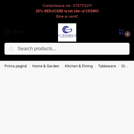
Contacteaza-ne : 0757112211
25% REDUCERE la tot site-ul CESIRO
Bine ai venit!
MENIU
0
Caută
Cesiro
Pentru
Voi
Prima pagină
Home & Garden
Kitchen & Dining
Tableware
Dinnerware
/
/
/
/