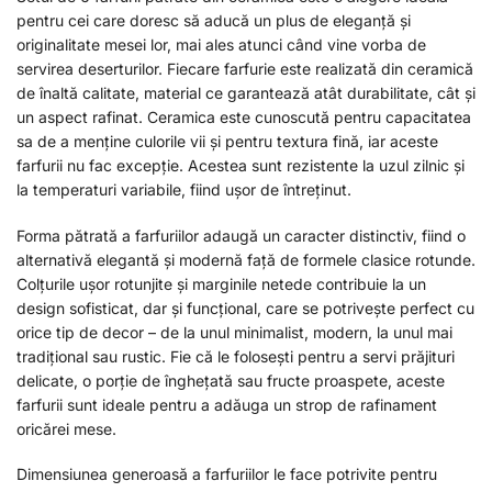
pentru cei care doresc să aducă un plus de eleganță și
originalitate mesei lor, mai ales atunci când vine vorba de
servirea deserturilor. Fiecare farfurie este realizată din ceramică
de înaltă calitate, material ce garantează atât durabilitate, cât și
un aspect rafinat. Ceramica este cunoscută pentru capacitatea
sa de a menține culorile vii și pentru textura fină, iar aceste
farfurii nu fac excepție. Acestea sunt rezistente la uzul zilnic și
la temperaturi variabile, fiind ușor de întreținut.
Forma pătrată a farfuriilor adaugă un caracter distinctiv, fiind o
alternativă elegantă și modernă față de formele clasice rotunde.
Colțurile ușor rotunjite și marginile netede contribuie la un
design sofisticat, dar și funcțional, care se potrivește perfect cu
orice tip de decor – de la unul minimalist, modern, la unul mai
tradițional sau rustic. Fie că le folosești pentru a servi prăjituri
delicate, o porție de înghețată sau fructe proaspete, aceste
farfurii sunt ideale pentru a adăuga un strop de rafinament
oricărei mese.
Dimensiunea generoasă a farfuriilor le face potrivite pentru