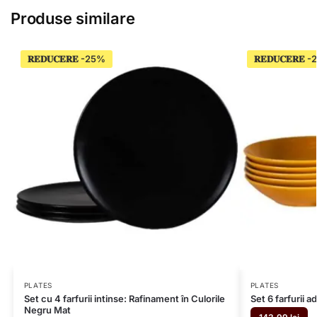
Produse similare
𝐑𝐄𝐃𝐔𝐂𝐄𝐑𝐄
𝐑𝐄𝐃𝐔𝐂𝐄𝐑𝐄
PLATES
PLATES
Set cu 4 farfurii intinse: Rafinament în Culorile
Set 6 farfurii
Negru Mat