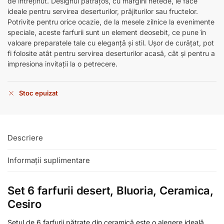
de întreținut. Designul pătrățos, cu margini netede, le face
ideale pentru servirea deserturilor, prăjiturilor sau fructelor.
Potrivite pentru orice ocazie, de la mesele zilnice la evenimente
speciale, aceste farfurii sunt un element deosebit, ce pune în
valoare preparatele tale cu eleganță și stil. Ușor de curățat, pot
fi folosite atât pentru servirea deserturilor acasă, cât și pentru a
impresiona invitații la o petrecere.
Stoc epuizat
Descriere
Informații suplimentare
Set 6 farfurii desert, Bluoria, Ceramica,
Cesiro
Setul de 6 farfurii pătrate din ceramică este o alegere ideală