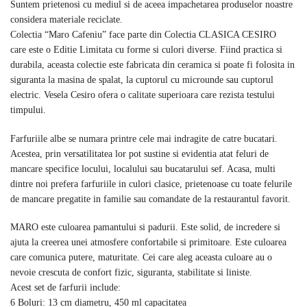
Suntem prietenosi cu mediul si de aceea impachetarea produselor noastre
considera materiale reciclate.
Colectia “Maro Cafeniu” face parte din Colectia CLASICA CESIRO
care este o Editie Limitata cu forme si culori diverse. Fiind practica si
durabila, aceasta colectie este fabricata din ceramica si poate fi folosita in
siguranta la masina de spalat, la cuptorul cu microunde sau cuptorul
electric. Vesela Cesiro ofera o calitate superioara care rezista testului
timpului.
Farfuriile albe se numara printre cele mai indragite de catre bucatari.
Acestea, prin versatilitatea lor pot sustine si evidentia atat feluri de
mancare specifice locului, localului sau bucatarului sef. Acasa, multi
dintre noi prefera farfuriile in culori clasice, prietenoase cu toate felurile
de mancare pregatite in familie sau comandate de la restaurantul favorit.
MARO este culoarea pamantului si padurii. Este solid, de incredere si
ajuta la creerea unei atmosfere confortabile si primitoare. Este culoarea
care comunica putere, maturitate. Cei care aleg aceasta culoare au o
nevoie crescuta de confort fizic, siguranta, stabilitate si liniste.
Acest set de farfurii include:
6 Boluri: 13 cm diametru, 450 ml capacitatea