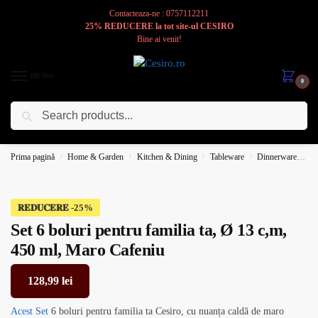
Contacteaza-ne : 0757112211
25% REDUCERE la tot site-ul CESIRO
Bine ai venit!
MENIU
0
Caută
Cesiro
Pentru
Voi
Prima pagină
Home & Garden
Kitchen & Dining
Tableware
Dinnerware
B
/
/
/
/
𝐑𝐄𝐃𝐔𝐂𝐄𝐑𝐄
Set 6 boluri pentru familia ta, Ø 13 c,m,
450 ml, Maro Cafeniu
128,99
lei
Acest
Set
6 boluri pentru familia ta Cesiro, cu nuanța caldă de maro