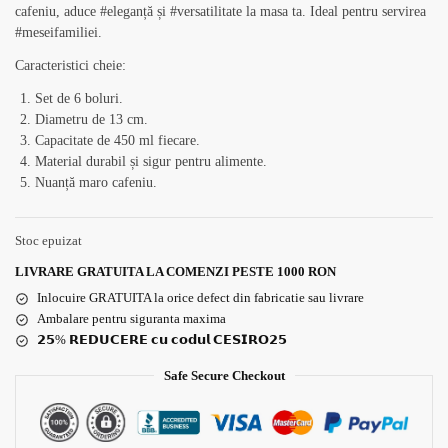
cafeniu, aduce #eleganță și #versatilitate la masa ta. Ideal pentru servirea
#meseifamiliei.
Caracteristici cheie:
Set de 6 boluri.
Diametru de 13 cm.
Capacitate de 450 ml fiecare.
Material durabil și sigur pentru alimente.
Nuanță maro cafeniu.
Stoc epuizat
LIVRARE GRATUITA LA COMENZI PESTE 1000 RON
Inlocuire GRATUITA la orice defect din fabricatie sau livrare
Ambalare pentru siguranta maxima
𝟮𝟱% 𝗥𝗘𝗗𝗨𝗖𝗘𝗥𝗘 𝗰𝘂 𝗰𝗼𝗱𝘂𝗹 𝗖𝗘𝗦𝗜𝗥𝗢𝟮𝟱
Safe Secure Checkout