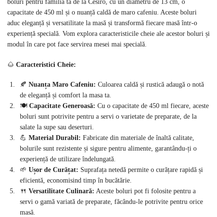
boluri pentru familia ta de la Cesiro, cu un diametru de 13 cm, o
capacitate de 450 ml și o nuanță caldă de maro cafeniu. Aceste boluri
aduc eleganță și versatilitate la masă și transformă fiecare masă într-o
experiență specială. Vom explora caracteristicile cheie ale acestor boluri și
modul în care pot face servirea mesei mai specială.
🌰
Caracteristici Cheie:
🍂
Nuanța Maro Cafeniu:
Culoarea caldă și rustică adaugă o notă
de eleganță și comfort la masa ta.
🍽️
Capacitate Generoasă:
Cu o capacitate de 450 ml fiecare, aceste
boluri sunt potrivite pentru a servi o varietate de preparate, de la
salate la supe sau deserturi.
💪
Material Durabil:
Fabricate din materiale de înaltă calitate,
bolurile sunt rezistente și sigure pentru alimente, garantându-ți o
experiență de utilizare îndelungată.
🌱
Ușor de Curățat:
Suprafața netedă permite o curățare rapidă și
eficientă, economisind timp în bucătărie.
🍴
Versatilitate Culinară:
Aceste boluri pot fi folosite pentru a
servi o gamă variată de preparate, făcându-le potrivite pentru orice
masă.