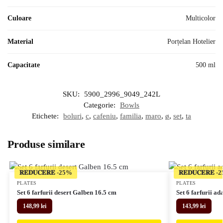
Culoare
Multicolor
Material
Porțelan Hotelier
Capacitate
500 ml
SKU:
5900_2996_9049_242L
Categorie:
Bowls
Etichete:
boluri
,
c
,
cafeniu
,
familia
,
maro
,
ø
,
set
,
ta
Produse similare
𝐑𝐄𝐃𝐔𝐂𝐄𝐑𝐄
𝐑𝐄𝐃𝐔𝐂𝐄𝐑𝐄
PLATES
PLATES
Set 6 farfurii desert Galben 16.5 cm
Set 6 farfurii a
148,99
lei
143,99
lei