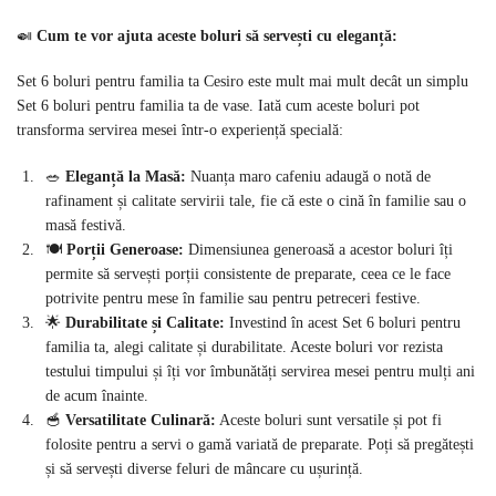
🍛
Cum te vor ajuta aceste boluri să servești cu eleganță:
Set 6 boluri pentru familia ta Cesiro este mult mai mult decât un simplu
Set 6 boluri pentru familia ta de vase. Iată cum aceste boluri pot
transforma servirea mesei într-o experiență specială:
🥗
Eleganță la Masă:
Nuanța maro cafeniu adaugă o notă de
rafinament și calitate servirii tale, fie că este o cină în familie sau o
masă festivă.
🍽️
Porții Generoase:
Dimensiunea generoasă a acestor boluri îți
permite să servești porții consistente de preparate, ceea ce le face
potrivite pentru mese în familie sau pentru petreceri festive.
🌟
Durabilitate și Calitate:
Investind în acest Set 6 boluri pentru
familia ta, alegi calitate și durabilitate. Aceste boluri vor rezista
testului timpului și îți vor îmbunătăți servirea mesei pentru mulți ani
de acum înainte.
🥣
Versatilitate Culinară:
Aceste boluri sunt versatile și pot fi
folosite pentru a servi o gamă variată de preparate. Poți să pregătești
și să servești diverse feluri de mâncare cu ușurință.