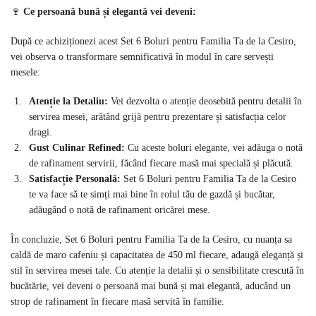
🍷
Ce persoană bună și elegantă vei deveni:
După ce achiziționezi acest Set 6 Boluri pentru Familia Ta de la Cesiro,
vei observa o transformare semnificativă în modul în care servești
mesele:
Atenție la Detaliu:
Vei dezvolta o atenție deosebită pentru detalii în
servirea mesei, arătând grijă pentru prezentare și satisfacția celor
dragi.
Gust Culinar Refined:
Cu aceste boluri elegante, vei adăuga o notă
de rafinament servirii, făcând fiecare masă mai specială și plăcută.
Satisfacție Personală:
Set 6 Boluri pentru Familia Ta de la Cesiro
te va face să te simți mai bine în rolul tău de gazdă și bucătar,
adăugând o notă de rafinament oricărei mese.
În concluzie, Set 6 Boluri pentru Familia Ta de la Cesiro, cu nuanța sa
caldă de maro cafeniu și capacitatea de 450 ml fiecare, adaugă eleganță și
stil în servirea mesei tale. Cu atenție la detalii și o sensibilitate crescută în
bucătărie, vei deveni o persoană mai bună și mai elegantă, aducând un
strop de rafinament în fiecare masă servită în familie.