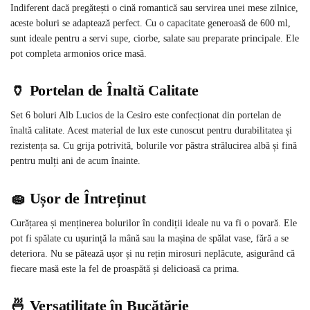
Indiferent dacă pregătești o cină romantică sau servirea unei mese zilnice,
aceste boluri se adaptează perfect. Cu o capacitate generoasă de 600 ml,
sunt ideale pentru a servi supe, ciorbe, salate sau preparate principale. Ele
pot completa armonios orice masă.
🏺 Portelan de Înaltă Calitate
Set 6 boluri Alb Lucios de la Cesiro este confecționat din portelan de
înaltă calitate. Acest material de lux este cunoscut pentru durabilitatea și
rezistența sa. Cu grija potrivită, bolurile vor păstra strălucirea albă și fină
pentru mulți ani de acum înainte.
🧽 Ușor de Întreținut
Curățarea și menținerea bolurilor în condiții ideale nu va fi o povară. Ele
pot fi spălate cu ușurință la mână sau la mașina de spălat vase, fără a se
deteriora. Nu se pătează ușor și nu rețin mirosuri neplăcute, asigurând că
fiecare masă este la fel de proaspătă și delicioasă ca prima.
🍜 Versatilitate în Bucătărie