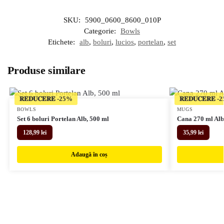
SKU:
5900_0600_8600_010P
Categorie:
Bowls
Etichete:
alb
,
boluri
,
lucios
,
portelan
,
set
Produse similare
𝐑𝐄𝐃𝐔𝐂𝐄𝐑𝐄
𝐑𝐄𝐃𝐔𝐂𝐄𝐑𝐄
BOWLS
MUGS
Set 6 boluri Portelan Alb, 500 ml
Cana 270 ml Alb
128,99
lei
35,99
lei
Adaugă în coș