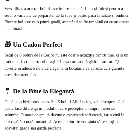
Versatilitatea acestor boluri este impresionantă. Le poți folosi pentru a
servi o varietate de preparate, de la supe și paste, până la salate și budinci.
Fiecare bol este ca o pânză goală, așteptând să fie umplută cu creativitatea
ta culinară.
🎁 Un Cadou Perfect
Setul de 6 boluri de la Cesiro nu este doar o achiziție pentru tine, ci și un
cadou perfect pentru cei dragi. Cineva care adoră gătitul sau care își
dorește să aducă o notă de eleganță în bucătărie va aprecia cu siguranță
acest dar atent ales.
🤵 De la Bine la Eleganță
După ce achiziționezi acest Set 6 boluri Alb Lucios, vei descoperi că el
poate face diferența în modul în care percepția ta asupra mesei se
schimbă. O masă obișnuită devine o experiență sofisticată, iar o cină în
doi capătă o notă romantică. Aceste boluri te vor ajuta să te simți cu
adevărat gazda sau gazda perfectă.