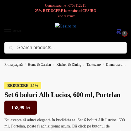
Contacteaza-ne : 0757112211
25% REDUCERE la tot site-ul CESIRO
Bine ai venit!
MENIU
0
Caută
Cesiro
Pentru
Voi
Prima pagină
Home & Garden
Kitchen & Dining
Tableware
Dinnerware
B
/
/
/
/
𝐑𝐄𝐃𝐔𝐂𝐄𝐑𝐄
Set 6 boluri Alb Lucios, 600 ml, Portelan
158,99
lei
Nu aștepta să aduci eleganță în bucătăria ta. Set 6 boluri Alb Lucios, 600
ml, Portelan, poate fi achiziționat acum. Dă click pe butonul de