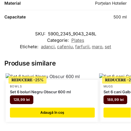
Material
Porțelan Hotelier
Capacitate
500 ml
SKU:
5900_2345_9043_248L
Categorie:
Plates
Etichete:
adanci
,
cafeniu
,
farfurii
,
maro
,
set
Produse similare
𝐑𝐄𝐃𝐔𝐂𝐄𝐑𝐄
𝐑𝐄𝐃𝐔𝐂𝐄𝐑𝐄
BOWLS
MUGS
Set 6 boluri Negru Obscur 600 ml
Set 6 cani Gal
128,99
lei
188,99
lei
Adaugă în coș