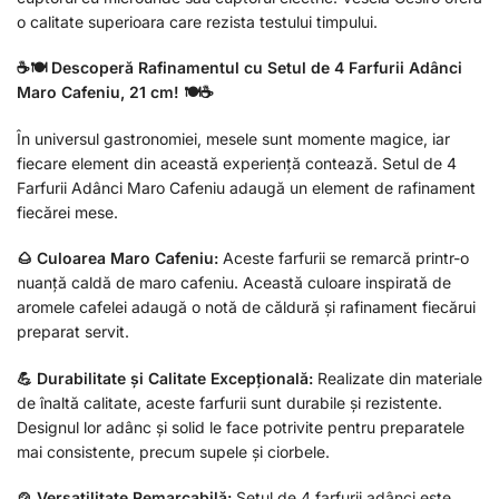
o calitate superioara care rezista testului timpului.
☕🍽️ Descoperă Rafinamentul cu Setul de 4 Farfurii Adânci
Maro Cafeniu, 21 cm! 🍽️☕
În universul gastronomiei, mesele sunt momente magice, iar
fiecare element din această experiență contează. Setul de 4
Farfurii Adânci Maro Cafeniu adaugă un element de rafinament
fiecărei mese.
🌰 Culoarea Maro Cafeniu:
Aceste farfurii se remarcă printr-o
nuanță caldă de maro cafeniu. Această culoare inspirată de
aromele cafelei adaugă o notă de căldură și rafinament fiecărui
preparat servit.
💪 Durabilitate și Calitate Excepțională:
Realizate din materiale
de înaltă calitate, aceste farfurii sunt durabile și rezistente.
Designul lor adânc și solid le face potrivite pentru preparatele
mai consistente, precum supele și ciorbele.
🍲 Versatilitate Remarcabilă:
Setul de 4 farfurii adânci este