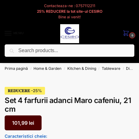
Contacteaza-ne : 0757112211
25% REDUCERE la tot site-ul CESIRO
Bine ai venit!
MENIU
0
Caută
Cesiro
Pentru
Voi
Prima pagină
Home & Garden
Kitchen & Dining
Tableware
Dinnerware
/
/
/
/
𝐑𝐄𝐃𝐔𝐂𝐄𝐑𝐄
Set 4 farfurii adanci Maro cafeniu, 21
cm
101,99
lei
Caracteristici
cheie: