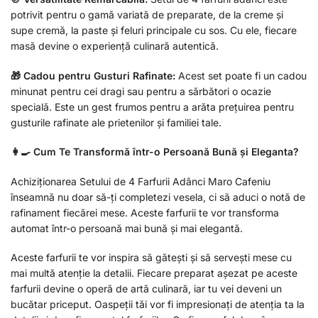
potrivit pentru o gamă variată de preparate, de la creme și
supe cremă, la paste și feluri principale cu sos. Cu ele, fiecare
masă devine o experiență culinară autentică.
🎁 Cadou pentru Gusturi Rafinate:
Acest set poate fi un cadou
minunat pentru cei dragi sau pentru a sărbători o ocazie
specială. Este un gest frumos pentru a arăta prețuirea pentru
gusturile rafinate ale prietenilor și familiei tale.
👩‍🍳 Cum Te Transformă într-o Persoană Bună și Eleganta?
Achiziționarea Setului de 4 Farfurii Adânci Maro Cafeniu
înseamnă nu doar să-ți completezi vesela, ci să aduci o notă de
rafinament fiecărei mese. Aceste farfurii te vor transforma
automat într-o persoană mai bună și mai elegantă.
Aceste farfurii te vor inspira să gătești și să servești mese cu
mai multă atenție la detalii. Fiecare preparat așezat pe aceste
farfurii devine o operă de artă culinară, iar tu vei deveni un
bucătar priceput. Oaspeții tăi vor fi impresionați de atenția ta la