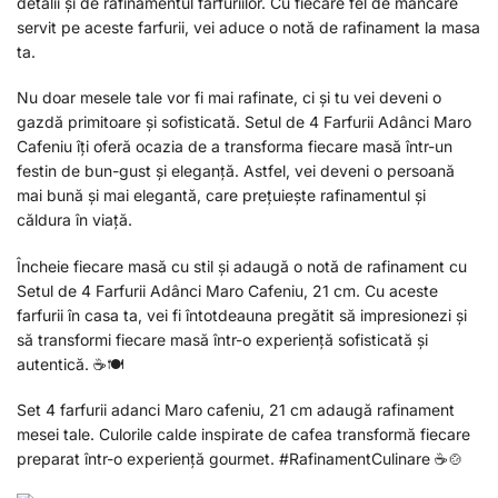
detalii și de rafinamentul farfuriilor. Cu fiecare fel de mâncare
servit pe aceste farfurii, vei aduce o notă de rafinament la masa
ta.
Nu doar mesele tale vor fi mai rafinate, ci și tu vei deveni o
gazdă primitoare și sofisticată. Setul de 4 Farfurii Adânci Maro
Cafeniu îți oferă ocazia de a transforma fiecare masă într-un
festin de bun-gust și eleganță. Astfel, vei deveni o persoană
mai bună și mai elegantă, care prețuiește rafinamentul și
căldura în viață.
Încheie fiecare masă cu stil și adaugă o notă de rafinament cu
Setul de 4 Farfurii Adânci Maro Cafeniu, 21 cm. Cu aceste
farfurii în casa ta, vei fi întotdeauna pregătit să impresionezi și
să transformi fiecare masă într-o experiență sofisticată și
autentică. ☕🍽️
Set 4 farfurii adanci Maro cafeniu, 21 cm adaugă rafinament
mesei tale. Culorile calde inspirate de cafea transformă fiecare
preparat într-o experiență gourmet. #RafinamentCulinare ☕🍲