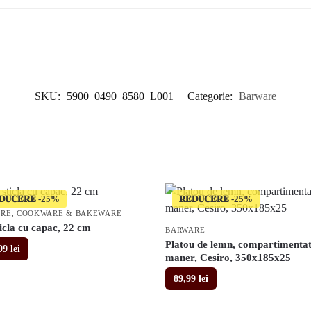
SKU:
5900_0490_8580_L001
Categorie:
Barware
𝐃𝐔𝐂𝐄𝐑𝐄
𝐑𝐄𝐃𝐔𝐂𝐄𝐑𝐄
ARE
,
COOKWARE & BAKEWARE
icla cu capac, 22 cm
BARWARE
Platou de lemn, compartimentat
,99
lei
maner, Cesiro, 350x185x25
89,99
lei