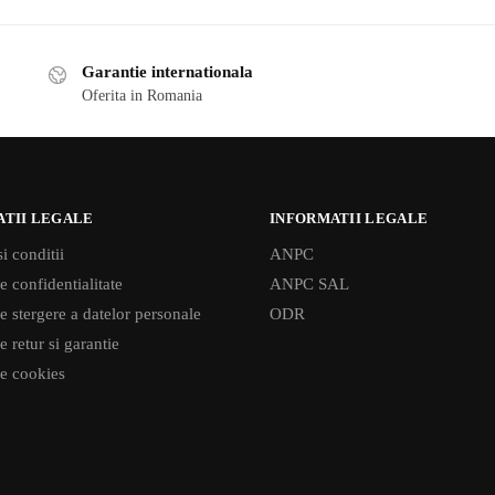
Garantie internationala
Oferita in Romania
ATII LEGALE
INFORMATII LEGALE
i conditii
ANPC
e confidentialitate
ANPC SAL
de stergere a datelor personale
ODR
e retur si garantie
de cookies