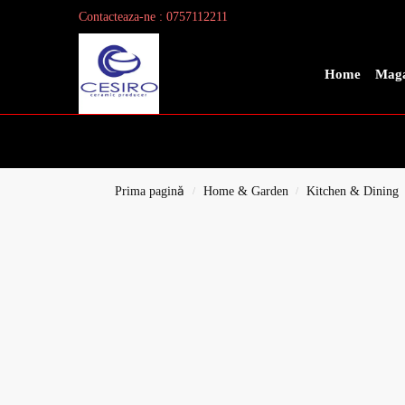
Contacteaza-ne : 0757112211
Search
Home
Maga
Prima pagină
Home & Garden
Kitchen & Dining
/
/