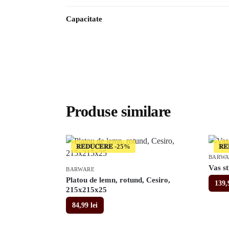
Capacitate
Produse similare
𝐑𝐄𝐃𝐔𝐂𝐄𝐑𝐄
𝐑𝐄
BARW
Vas st
BARWARE
Platou de lemn, rotund, Cesiro,
139
215x215x25
84,99
lei