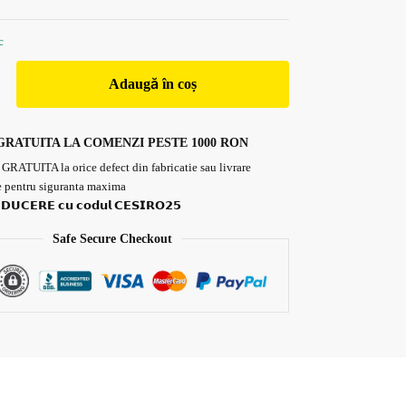
c
Adaugă în coș
GRATUITA LA COMENZI PESTE 1000 RON
 GRATUITA la orice defect din fabricatie sau livrare
 pentru siguranta maxima
𝗗𝗨𝗖𝗘𝗥𝗘 𝗰𝘂 𝗰𝗼𝗱𝘂𝗹 𝗖𝗘𝗦𝗜𝗥𝗢𝟮𝟱
Safe Secure Checkout