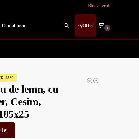
Bine ai venit!
Contul meu
0,00
lei
0
Caută
𝐄
ou de lemn, cu
r, Cesiro,
185x25
9
lei