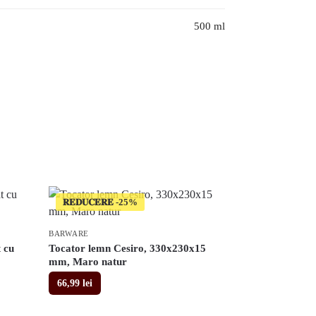
500 ml
𝐑𝐄𝐃𝐔𝐂𝐄𝐑𝐄
BARWARE
 cu
Tocator lemn Cesiro, 330x230x15
mm, Maro natur
66,99
lei