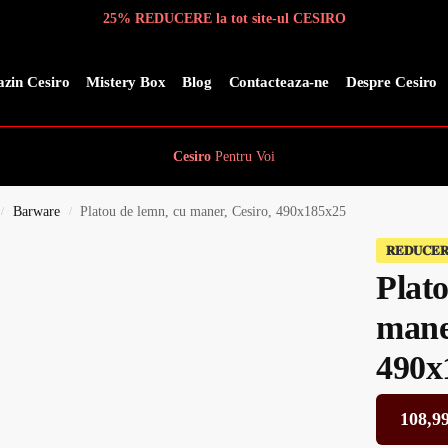
25% REDUCERE la tot site-ul CESIRO
zin Cesiro
Mistery Box
Blog
Contacteaza-ne
Despre Cesiro
Cesiro
Pentru
Voi
Barware
Platou de lemn, cu maner, Cesiro, 490x185x25
/
/
𝐑𝐄𝐃𝐔𝐂𝐄
Plat
mane
490x
108,9