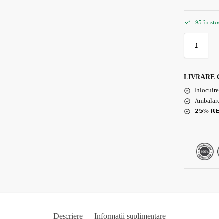
95 în sto
LIVRARE 
Inlocuire
Ambalare
𝟮𝟱% 𝗥𝗘
Descriere
Informații suplimentare