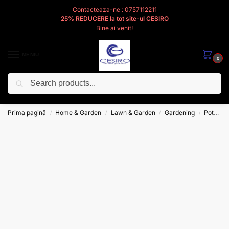
Contacteaza-ne : 0757112211
25% REDUCERE la tot site-ul CESIRO
Bine ai venit!
MENIU
0
Caută
Cesiro
Pentru
Voi
Prima pagină
Home & Garden
Lawn & Garden
Gardening
Pots & Planters
/
/
/
/