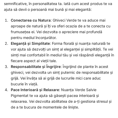
semnificative, în personalitatea ta. Iată cum acest produs te va
ajuta să devii o persoană mai bună și mai elegantă:
Conectarea cu Natura
: Ghiveci Verde te va aduce mai
aproape de natură și îți va oferi ocazia de a te conecta cu
frumusețea ei. Vei dezvolta o apreciere mai profundă
pentru mediul înconjurător.
Eleganță și Simplitate
: Forma florală și nuanța naturală te
vor ajuta să dezvolți un simț al eleganței și simplității. Te vei
simți mai confortabil în mediul tău și vei răspândi eleganță în
fiecare aspect al vieții tale.
Responsabilitate și Îngrijire
: Îngrijind de plante în acest
ghiveci, vei dezvolta un simț puternic de responsabilitate și
grijă. Vei învăța să ai grijă de lucrurile mici care aduc
bucurie în viață.
Pace Interioară și Relaxare
: Nuanța Verde Salvie
Pigmentat te va ajuta să găsești pacea interioară și
relaxarea. Vei dezvolta abilitatea de a-ți gestiona stresul și
de a te bucura de momentele de liniște.