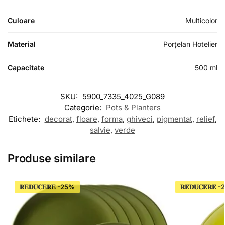
Culoare
Multicolor
Material
Porțelan Hotelier
Capacitate
500 ml
SKU:
5900_7335_4025_G089
Categorie:
Pots & Planters
Etichete:
decorat
,
floare
,
forma
,
ghiveci
,
pigmentat
,
relief
,
salvie
,
verde
Produse similare
𝐑𝐄𝐃𝐔𝐂𝐄𝐑𝐄
𝐑𝐄𝐃𝐔𝐂𝐄𝐑𝐄