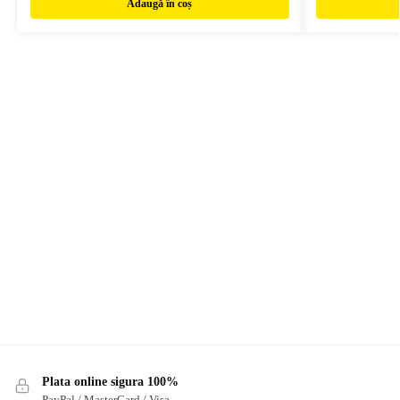
Adaugă în coș
Plata online sigura 100%
PayPal / MasterCard / Visa