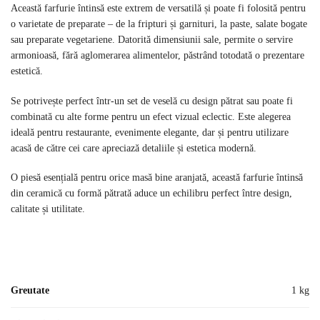
Această farfurie întinsă este extrem de versatilă și poate fi folosită pentru
o varietate de preparate – de la fripturi și garnituri, la paste, salate bogate
sau preparate vegetariene. Datorită dimensiunii sale, permite o servire
armonioasă, fără aglomerarea alimentelor, păstrând totodată o prezentare
estetică.
Se potrivește perfect într-un set de veselă cu design pătrat sau poate fi
combinată cu alte forme pentru un efect vizual eclectic. Este alegerea
ideală pentru restaurante, evenimente elegante, dar și pentru utilizare
acasă de către cei care apreciază detaliile și estetica modernă.
O piesă esențială pentru orice masă bine aranjată, această farfurie întinsă
din ceramică cu formă pătrată aduce un echilibru perfect între design,
calitate și utilitate.
Greutate
1 kg