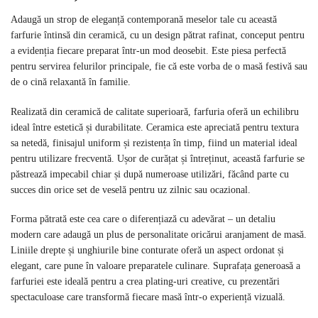
Adaugă un strop de eleganță contemporană meselor tale cu această
farfurie întinsă din ceramică, cu un design pătrat rafinat, conceput pentru
a evidenția fiecare preparat într-un mod deosebit. Este piesa perfectă
pentru servirea felurilor principale, fie că este vorba de o masă festivă sau
de o cină relaxantă în familie.
Realizată din ceramică de calitate superioară, farfuria oferă un echilibru
ideal între estetică și durabilitate. Ceramica este apreciată pentru textura
sa netedă, finisajul uniform și rezistența în timp, fiind un material ideal
pentru utilizare frecventă. Ușor de curățat și întreținut, această farfurie se
păstrează impecabil chiar și după numeroase utilizări, făcând parte cu
succes din orice set de veselă pentru uz zilnic sau ocazional.
Forma pătrată este cea care o diferențiază cu adevărat – un detaliu
modern care adaugă un plus de personalitate oricărui aranjament de masă.
Liniile drepte și unghiurile bine conturate oferă un aspect ordonat și
elegant, care pune în valoare preparatele culinare. Suprafața generoasă a
farfuriei este ideală pentru a crea plating-uri creative, cu prezentări
spectaculoase care transformă fiecare masă într-o experiență vizuală.