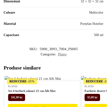
Dimensiuni
32 × 32 × 32 cm
Culoare
Multicolor
Material
Porțelan Hotelier
Capacitate
500 ml
SKU:
5900_3093_7004_FS005
Categorie:
Plates
Produse similare
𝐑𝐄𝐃𝐔𝐂𝐄𝐑𝐄
𝐑𝐄𝐃𝐔𝐂𝐄𝐑𝐄
PLATES
PLATES
Set 4 farfurii adanci 21 cm Alb Mat
Farfurie desert 
101,99
lei
93,99
lei