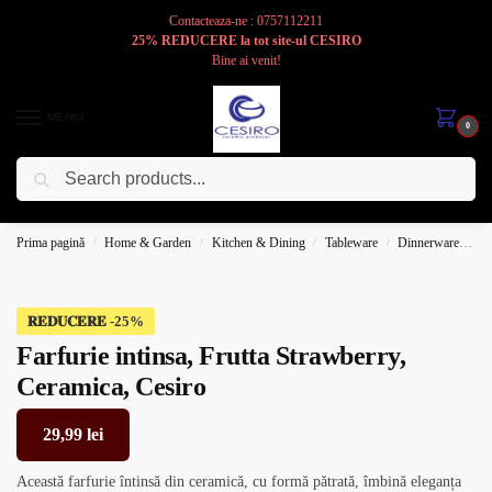
Contacteaza-ne : 0757112211
25% REDUCERE la tot site-ul CESIRO
Bine ai venit!
MENIU
0
Caută
Cesiro
Pentru
Voi
Prima pagină
Home & Garden
Kitchen & Dining
Tableware
Dinnerware
Pl
/
/
/
/
𝐑𝐄𝐃𝐔𝐂𝐄𝐑𝐄
Farfurie intinsa, Frutta Strawberry,
Ceramica, Cesiro
29,99
lei
Această farfurie întinsă din ceramică, cu formă pătrată, îmbină eleganța