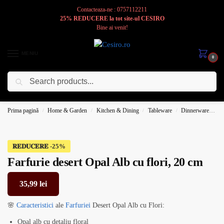
Contacteaza-ne : 0757112211
25% REDUCERE la tot site-ul CESIRO
Bine ai venit!
MENIU
0
Caută
Cesiro
Pentru
Voi
Prima pagină
Home & Garden
Kitchen & Dining
Tableware
Dinnerware
Pl
/
/
/
/
𝐑𝐄𝐃𝐔𝐂𝐄𝐑𝐄
Farfurie desert Opal Alb cu flori, 20 cm
35,99
lei
🌸
Caracteristici
ale
Farfuriei
Desert Opal Alb cu Flori:
Opal alb cu detaliu floral