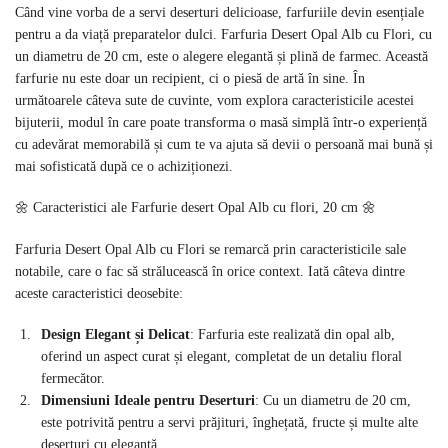
Când vine vorba de a servi deserturi delicioase, farfuriile devin esențiale
pentru a da viață preparatelor dulci. Farfuria Desert Opal Alb cu Flori, cu
un diametru de 20 cm, este o alegere elegantă și plină de farmec. Această
farfurie nu este doar un recipient, ci o piesă de artă în sine. În
următoarele câteva sute de cuvinte, vom explora caracteristicile acestei
bijuterii, modul în care poate transforma o masă simplă într-o experiență
cu adevărat memorabilă și cum te va ajuta să devii o persoană mai bună și
mai sofisticată după ce o achiziționezi.
🌼 Caracteristici ale Farfurie desert Opal Alb cu flori, 20 cm 🌼
Farfuria Desert Opal Alb cu Flori se remarcă prin caracteristicile sale
notabile, care o fac să strălucească în orice context. Iată câteva dintre
aceste caracteristici deosebite:
Design Elegant și Delicat
: Farfuria este realizată din opal alb,
oferind un aspect curat și elegant, completat de un detaliu floral
fermecător.
Dimensiuni Ideale pentru Deserturi
: Cu un diametru de 20 cm,
este potrivită pentru a servi prăjituri, înghețată, fructe și multe alte
deserturi cu eleganță.