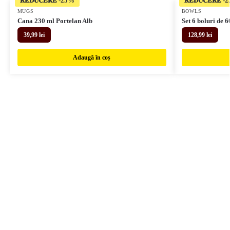
𝐑𝐄𝐃𝐔𝐂𝐄𝐑𝐄
𝐑𝐄𝐃𝐔𝐂𝐄𝐑𝐄
MUGS
BOWLS
Cana 230 ml Portelan Alb
Set 6 boluri de 
39,99
lei
128,99
lei
Adaugă în coș