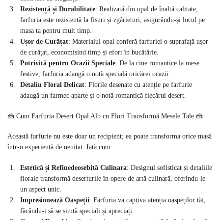
Rezistență și Durabilitate
: Realizată din opal de înaltă calitate,
farfuria este rezistentă la fisuri și zgârieturi, asigurându-și locul pe
masa ta pentru mult timp.
Ușor de Curățat
: Materialul opal conferă farfuriei o suprafață ușor
de curățat, economisind timp și efort în bucătărie.
Potrivită pentru Ocazii Speciale
: De la cine romantice la mese
festive, farfuria adaugă o notă specială oricărei ocazii.
Detaliu Floral Delicat
: Florile desenate cu atenție pe farfurie
adaugă un farmec aparte și o notă romantică fiecărui desert.
🍰 Cum Farfuria Desert Opal Alb cu Flori Transformă Mesele Tale 🍰
Această farfurie nu este doar un recipient; ea poate transforma orice masă
într-o experiență de neuitat. Iată cum:
Estetică și Refinedeosebită Culinara
: Designul sofisticat și detaliile
florale transformă deserturile în opere de artă culinară, oferindu-le
un aspect unic.
Impresionează Oaspeții
: Farfuria va captiva atenția oaspeților tăi,
făcându-i să se simtă speciali și apreciați.