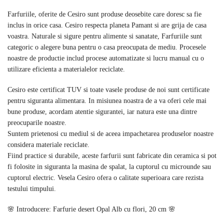
Farfuriile, oferite de Cesiro sunt produse deosebite care doresc sa fie
inclus in orice casa. Cesiro respecta planeta Pamant si are grija de casa
voastra. Naturale si sigure pentru alimente si sanatate, Farfuriile sunt
categoric o alegere buna pentru o casa preocupata de mediu. Procesele
noastre de productie includ procese automatizate si lucru manual cu o
utilizare eficienta a materialelor reciclate.
Cesiro este certificat TUV si toate vasele produse de noi sunt certificate
pentru siguranta alimentara. In misiunea noastra de a va oferi cele mai
bune produse, acordam atentie sigurantei, iar natura este una dintre
preocuparile noastre.
Suntem prietenosi cu mediul si de aceea impachetarea produselor noastre
considera materiale reciclate.
Fiind practice si durabile, aceste farfurii sunt fabricate din ceramica si pot
fi folosite in siguranta la masina de spalat, la cuptorul cu microunde sau
cuptorul electric. Vesela Cesiro ofera o calitate superioara care rezista
testului timpului.
🌸 Introducere: Farfurie desert Opal Alb cu flori, 20 cm 🌸