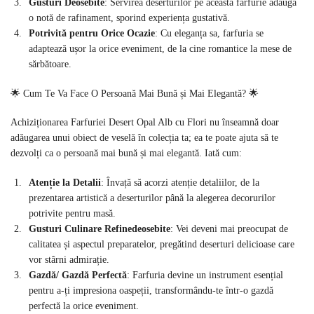
Gusturi Deosebite
: Servirea deserturilor pe această farfurie adaugă
o notă de rafinament, sporind experiența gustativă.
Potrivită pentru Orice Ocazie
: Cu eleganța sa, farfuria se
adaptează ușor la orice eveniment, de la cine romantice la mese de
sărbătoare.
🌟 Cum Te Va Face O Persoană Mai Bună și Mai Elegantă? 🌟
Achiziționarea Farfuriei Desert Opal Alb cu Flori nu înseamnă doar
adăugarea unui obiect de veselă în colecția ta; ea te poate ajuta să te
dezvolți ca o persoană mai bună și mai elegantă. Iată cum:
Atenție la Detalii
: Învață să acorzi atenție detaliilor, de la
prezentarea artistică a deserturilor până la alegerea decorurilor
potrivite pentru masă.
Gusturi Culinare Refinedeosebite
: Vei deveni mai preocupat de
calitatea și aspectul preparatelor, pregătind deserturi delicioase care
vor stârni admirație.
Gazdă/ Gazdă Perfectă
: Farfuria devine un instrument esențial
pentru a-ți impresiona oaspeții, transformându-te într-o gazdă
perfectă la orice eveniment.