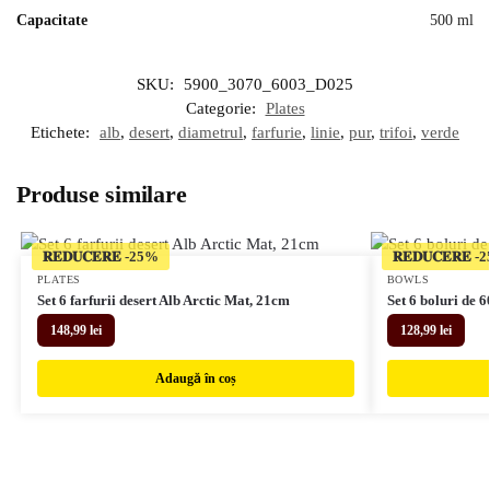
Capacitate
500 ml
SKU:
5900_3070_6003_D025
Categorie:
Plates
Etichete:
alb
,
desert
,
diametrul
,
farfurie
,
linie
,
pur
,
trifoi
,
verde
Produse similare
𝐑𝐄𝐃𝐔𝐂𝐄𝐑𝐄
𝐑𝐄𝐃𝐔𝐂𝐄𝐑𝐄
PLATES
BOWLS
Set 6 farfurii desert Alb Arctic Mat, 21cm
Set 6 boluri de 
148,99
lei
128,99
lei
Adaugă în coș