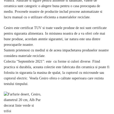
voastra. Naturale si sigure pentru alimente si sanantate, vasele de
ceramica sunt categoric o alegere buna pentru o casa preocupata de
mediu. Procesele noastre de productie includ procese automatizate si
lucru manual cu o utilizare eficienta a materialelor reciclate.
Cesiro este certificat TUV si toate vasele produse de noi sunt certificate
pentru siguranta alimentara. In misiunea noastra de a va oferi cele mai
bune produse, acordam atentie sigurantei, iar natura este una dintre
preocuparile noastre.
Suntem prietenosi cu mediul si de aceea impachetarea produselor noastre
considera materiale reciclate.
Colectia “Septembrie 2021”: este cu forme si culori diverse. Fiind
practica si durabila, aceasta colectie este fabricata din ceramica si poate fi
folosita in siguranta la masina de spalat, la cuptorul cu microunde sau
cuptorul electric. Vesela Cesiro ofera o calitate superioara care rezista
testului timpului.