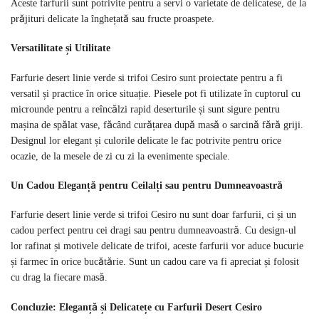
Aceste farfurii sunt potrivite pentru a servi o varietate de delicatese, de la
prăjituri delicate la înghețată sau fructe proaspete.
Versatilitate și Utilitate
Farfurie desert linie verde si trifoi Cesiro sunt proiectate pentru a fi
versatil și practice în orice situație. Piesele pot fi utilizate în cuptorul cu
microunde pentru a reîncălzi rapid deserturile și sunt sigure pentru
mașina de spălat vase, făcând curățarea după masă o sarcină fără griji.
Designul lor elegant și culorile delicate le fac potrivite pentru orice
ocazie, de la mesele de zi cu zi la evenimente speciale.
Un Cadou Eleganță pentru Ceilalți sau pentru Dumneavoastră
Farfurie desert linie verde si trifoi Cesiro nu sunt doar farfurii, ci și un
cadou perfect pentru cei dragi sau pentru dumneavoastră. Cu design-ul
lor rafinat și motivele delicate de trifoi, aceste farfurii vor aduce bucurie
și farmec în orice bucătărie. Sunt un cadou care va fi apreciat și folosit
cu drag la fiecare masă.
Concluzie: Eleganță și Delicatețe cu Farfurii Desert Cesiro