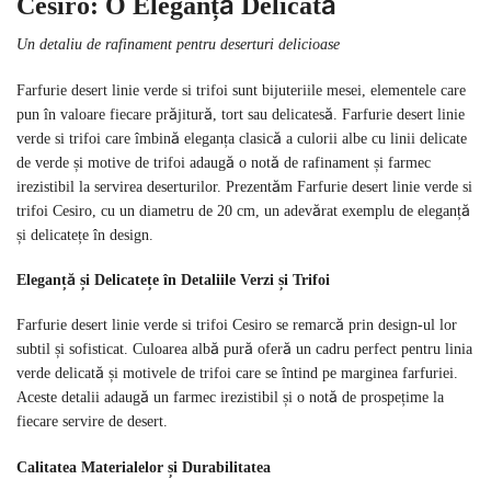
Cesiro: O Eleganță Delicată
Un detaliu de rafinament pentru deserturi delicioase
Farfurie desert linie verde si trifoi sunt bijuteriile mesei, elementele care
pun în valoare fiecare prăjitură, tort sau delicatesă. Farfurie desert linie
verde si trifoi care îmbină eleganța clasică a culorii albe cu linii delicate
de verde și motive de trifoi adaugă o notă de rafinament și farmec
irezistibil la servirea deserturilor. Prezentăm Farfurie desert linie verde si
trifoi Cesiro, cu un diametru de 20 cm, un adevărat exemplu de eleganță
și delicatețe în design.
Eleganță și Delicatețe în Detaliile Verzi și Trifoi
Farfurie desert linie verde si trifoi Cesiro se remarcă prin design-ul lor
subtil și sofisticat. Culoarea albă pură oferă un cadru perfect pentru linia
verde delicată și motivele de trifoi care se întind pe marginea farfuriei.
Aceste detalii adaugă un farmec irezistibil și o notă de prospețime la
fiecare servire de desert.
Calitatea Materialelor și Durabilitatea