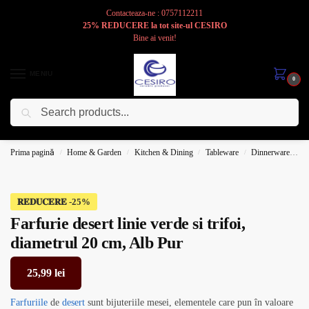
Contacteaza-ne : 0757112211
25% REDUCERE la tot site-ul CESIRO
Bine ai venit!
MENIU
0
Caută
Cesiro
Pentru
Voi
Prima pagină
Home & Garden
Kitchen & Dining
Tableware
Dinnerware
P
/
/
/
/
𝐑𝐄𝐃𝐔𝐂𝐄𝐑𝐄
Farfurie desert linie verde si trifoi,
diametrul 20 cm, Alb Pur
25,99
lei
Farfuriile
de
desert
sunt bijuteriile mesei, elementele care pun în valoare