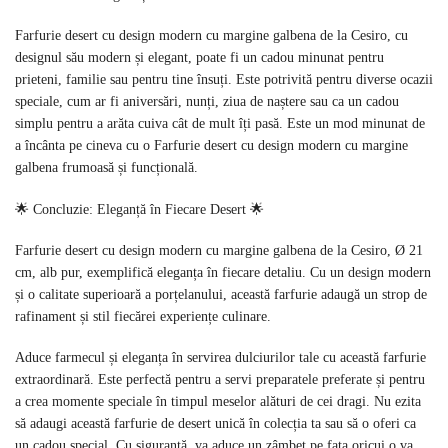
Farfurie desert cu design modern cu margine galbena de la Cesiro, cu
designul său modern și elegant, poate fi un cadou minunat pentru
prieteni, familie sau pentru tine însuți. Este potrivită pentru diverse ocazii
speciale, cum ar fi aniversări, nunți, ziua de naștere sau ca un cadou
simplu pentru a arăta cuiva cât de mult îți pasă. Este un mod minunat de
a încânta pe cineva cu o Farfurie desert cu design modern cu margine
galbena frumoasă și funcțională.
🌟 Concluzie: Eleganță în Fiecare Desert 🌟
Farfurie desert cu design modern cu margine galbena de la Cesiro, Ø 21
cm, alb pur, exemplifică eleganța în fiecare detaliu. Cu un design modern
și o calitate superioară a porțelanului, această farfurie adaugă un strop de
rafinament și stil fiecărei experiențe culinare.
Aduce farmecul și eleganța în servirea dulciurilor tale cu această farfurie
extraordinară. Este perfectă pentru a servi preparatele preferate și pentru
a crea momente speciale în timpul meselor alături de cei dragi. Nu ezita
să adaugi această farfurie de desert unică în colecția ta sau să o oferi ca
un cadou special. Cu siguranță, va aduce un zâmbet pe fața oricui o va