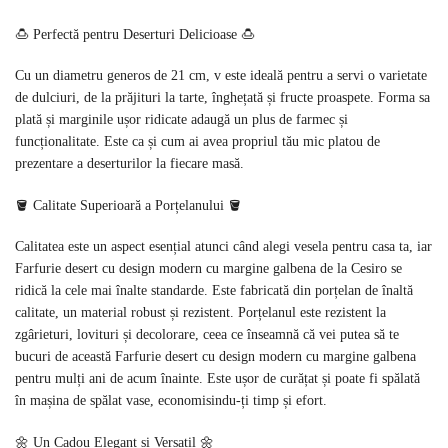
🍮 Perfectă pentru Deserturi Delicioase 🍮
Cu un diametru generos de 21 cm, v este ideală pentru a servi o varietate
de dulciuri, de la prăjituri la tarte, înghețată și fructe proaspete. Forma sa
plată și marginile ușor ridicate adaugă un plus de farmec și
funcționalitate. Este ca și cum ai avea propriul tău mic platou de
prezentare a deserturilor la fiecare masă.
🪣 Calitate Superioară a Porțelanului 🪣
Calitatea este un aspect esențial atunci când alegi vesela pentru casa ta, iar
Farfurie desert cu design modern cu margine galbena de la Cesiro se
ridică la cele mai înalte standarde. Este fabricată din porțelan de înaltă
calitate, un material robust și rezistent. Porțelanul este rezistent la
zgârieturi, lovituri și decolorare, ceea ce înseamnă că vei putea să te
bucuri de această Farfurie desert cu design modern cu margine galbena
pentru mulți ani de acum înainte. Este ușor de curățat și poate fi spălată
în mașina de spălat vase, economisindu-ți timp și efort.
🌼 Un Cadou Elegant și Versatil 🌼