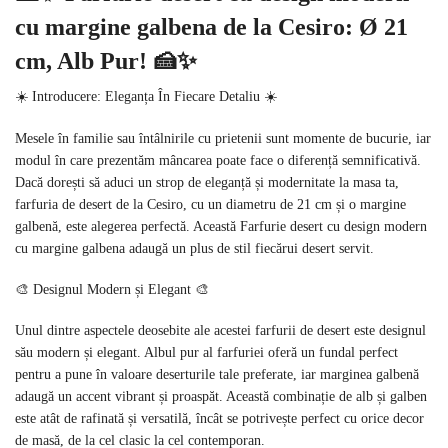
cu margine galbena de la Cesiro: Ø 21
cm, Alb Pur! 🍰✨
☀️ Introducere: Eleganța În Fiecare Detaliu ☀️
Mesele în familie sau întâlnirile cu prietenii sunt momente de bucurie, iar
modul în care prezentăm mâncarea poate face o diferență semnificativă.
Dacă dorești să aduci un strop de eleganță și modernitate la masa ta,
farfuria de desert de la Cesiro, cu un diametru de 21 cm și o margine
galbenă, este alegerea perfectă. Această Farfurie desert cu design modern
cu margine galbena adaugă un plus de stil fiecărui desert servit.
🎨 Designul Modern și Elegant 🎨
Unul dintre aspectele deosebite ale acestei farfurii de desert este designul
său modern și elegant. Albul pur al farfuriei oferă un fundal perfect
pentru a pune în valoare deserturile tale preferate, iar marginea galbenă
adaugă un accent vibrant și proaspăt. Această combinație de alb și galben
este atât de rafinată și versatilă, încât se potrivește perfect cu orice decor
de masă, de la cel clasic la cel contemporan.