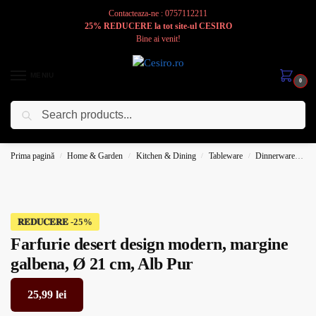
Contacteaza-ne : 0757112211
25% REDUCERE la tot site-ul CESIRO
Bine ai venit!
MENIU
0
Caută
Cesiro
Pentru
Voi
Prima pagină
Home & Garden
Kitchen & Dining
Tableware
Dinnerware
Pl
/
/
/
/
𝐑𝐄𝐃𝐔𝐂𝐄𝐑𝐄
Farfurie desert design modern, margine
galbena, Ø 21 cm, Alb Pur
25,99
lei