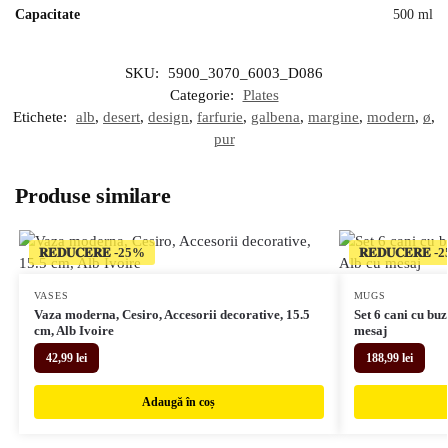
Capacitate
500 ml
SKU:
5900_3070_6003_D086
Categorie:
Plates
Etichete:
alb
,
desert
,
design
,
farfurie
,
galbena
,
margine
,
modern
,
ø
,
pur
Produse similare
𝐑𝐄𝐃𝐔𝐂𝐄𝐑𝐄
𝐑𝐄𝐃𝐔𝐂𝐄𝐑𝐄
VASES
MUGS
Vaza moderna, Cesiro, Accesorii decorative, 15.5
Set 6 cani cu buz
cm, Alb Ivoire
mesaj
42,99
lei
188,99
lei
Adaugă în coș