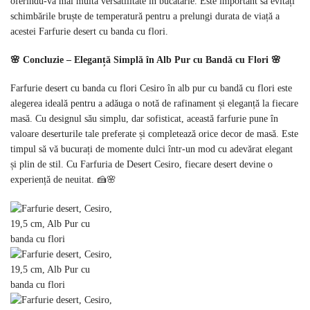
oferindu-vă mai multă versatilitate în bucătărie. Este important să evitați
schimbările bruște de temperatură pentru a prelungi durata de viață a
acestei Farfurie desert cu banda cu flori.
🌸 Concluzie – Eleganță Simplă în Alb Pur cu Bandă cu Flori 🌸
Farfurie desert cu banda cu flori Cesiro în alb pur cu bandă cu flori este
alegerea ideală pentru a adăuga o notă de rafinament și eleganță la fiecare
masă. Cu designul său simplu, dar sofisticat, această farfurie pune în
valoare deserturile tale preferate și completează orice decor de masă. Este
timpul să vă bucurați de momente dulci într-un mod cu adevărat elegant
și plin de stil. Cu Farfuria de Desert Cesiro, fiecare desert devine o
experiență de neuitat. 🍰🌸