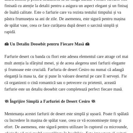
finisată cu atenție la detalii pentru a asigura un aspect elegant și un finisaj
de înaltă calitate. Este o farfurie care va rezista testului timpului și va
păstra frumusețea sa ani de zile. De asemenea, este sigură pentru mașina
de spălat vase, ceea ce face curățarea după desert o sarcină simplă și
rapidă.
🍰 Un Detaliu Deosebit pentru Fiecare Masă 🍰
Farfurie desert cu banda cu flori este adesea elementul care atrage cel mai
mult atenția la sfârșitul mesei, și de aceea alegerea unei farfurii elegante
și frumoase este crucială. Farfuria de desert Cesiro nu numai că adaugă
eleganță la masa ta, dar și pune în valoare desertul pe care îl servești. Fie
că organizezi o cină romantică sau o petrecere cu prietenii, această
farfurie este un detaliu deosebit care completează perfect fiecare masă.
🧼 Îngrijire Simplă a Farfuriei de Desert Cesiro 🧼
Mentenanța acestei farfurii de desert este simplă și ușoară. Poate fi spălată
cu încredere în mașina de spălat vase, ceea ce vă economisește timp și
efort. De asemenea, este sigură pentru utilizare în cuptorul cu microunde,