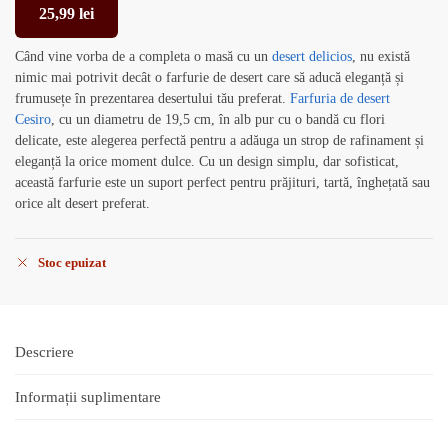
25,99
lei
Când vine vorba de a completa o masă cu un
desert delicios
, nu există
nimic mai potrivit decât o farfurie de desert care să aducă eleganță și
frumusețe în prezentarea desertului tău preferat.
Farfuria de desert
Cesiro
, cu un diametru de 19,5 cm, în alb pur cu o bandă cu flori
delicate, este alegerea perfectă pentru a adăuga un strop de rafinament și
eleganță la orice moment dulce. Cu un design simplu, dar sofisticat,
această farfurie este un suport perfect pentru prăjituri, tartă, înghețată sau
orice alt desert preferat.
Stoc epuizat
Descriere
Informații suplimentare