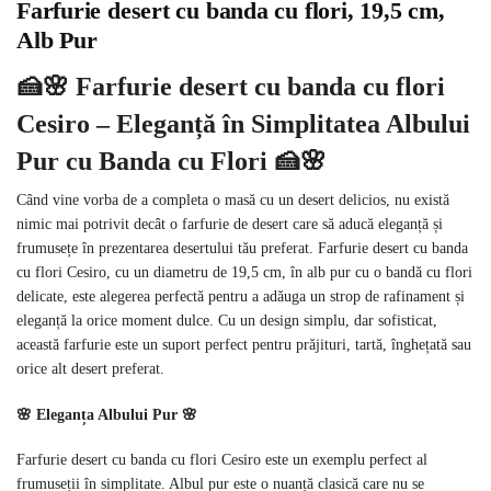
Farfurie desert cu banda cu flori, 19,5 cm,
Alb Pur
🍰🌸 Farfurie desert cu banda cu flori
Cesiro – Eleganță în Simplitatea Albului
Pur cu Banda cu Flori 🍰🌸
Când vine vorba de a completa o masă cu un desert delicios, nu există
nimic mai potrivit decât o farfurie de desert care să aducă eleganță și
frumusețe în prezentarea desertului tău preferat. Farfurie desert cu banda
cu flori Cesiro, cu un diametru de 19,5 cm, în alb pur cu o bandă cu flori
delicate, este alegerea perfectă pentru a adăuga un strop de rafinament și
eleganță la orice moment dulce. Cu un design simplu, dar sofisticat,
această farfurie este un suport perfect pentru prăjituri, tartă, înghețată sau
orice alt desert preferat.
🌸 Eleganța Albului Pur 🌸
Farfurie desert cu banda cu flori Cesiro este un exemplu perfect al
frumuseții în simplitate. Albul pur este o nuanță clasică care nu se