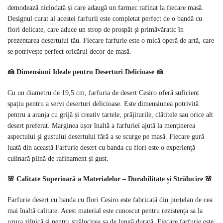
demodează niciodată și care adaugă un farmec rafinat la fiecare masă.
Designul curat al acestei farfurii este completat perfect de o bandă cu
flori delicate, care aduce un strop de prospăt și primăvăratic în
prezentarea desertului tău. Fiecare farfurie este o mică operă de artă, care
se potrivește perfect oricărui decor de masă.
🍰 Dimensiuni Ideale pentru Deserturi Delicioase 🍰
Cu un diametru de 19,5 cm, farfuria de desert Cesiro oferă suficient
spațiu pentru a servi deserturi delicioase. Este dimensiunea potrivită
pentru a aranja cu grijă și creativ tartele, prăjiturile, clătitele sau orice alt
desert preferat. Marginea ușor înaltă a farfuriei ajută la menținerea
aspectului și gustului desertului fără a se scurge pe masă. Fiecare gură
luată din această Farfurie desert cu banda cu flori este o experiență
culinară plină de rafinament și gust.
🌸 Calitate Superioară a Materialelor – Durabilitate și Strălucire 🌸
Farfurie desert cu banda cu flori Cesiro este fabricată din porțelan de cea
mai înaltă calitate. Acest material este cunoscut pentru rezistența sa la
uzura zilnică și pentru strălucirea sa de lungă durată. Fiecare farfurie este