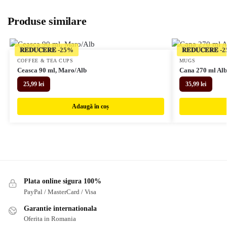
Produse similare
𝐑𝐄𝐃𝐔𝐂𝐄𝐑𝐄
𝐑𝐄𝐃𝐔𝐂𝐄𝐑𝐄
COFFEE & TEA CUPS
MUGS
Ceasca 90 ml, Maro/Alb
Cana 270 ml Alb
25,99
lei
35,99
lei
Adaugă în coș
Plata online sigura 100%
PayPal / MasterCard / Visa
Garantie internationala
Oferita in Romania