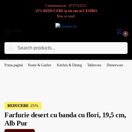
Contacteaza-ne : 0757112211
25% REDUCERE la tot site-ul CESIRO
Bine ai venit!
MENIU
0
Caută
Cesiro
Pentru
Voi
Prima pagină
Home & Garden
Kitchen & Dining
Tableware
Dinnerware
Pl
/
/
/
/
𝐑𝐄𝐃𝐔𝐂𝐄𝐑𝐄
Farfurie desert cu banda cu flori, 19,5 cm,
Alb Pur