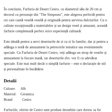
În concluzie, Farfuria de Desert Cesiro, cu diametrul său de 20 cm și
decorul cu personaje din “The Simpsons”, este alegerea perfectă pentru
cei care caută veselă veselă și originală pentru servirea dulciurilor. Cu o
calitate excepțională a materialelor și un design vesel și amuzant, această
farfurie completează perfect orice experiență culinară.
Este ideală pentru a servi deserturile de zi cu zi în familie, dar și pentru a
adăuga o notă de amuzament la petrecerile tematice sau evenimentele
speciale. Cu Farfuria de Desert Cesiro, veți adăuga un strop de veselie și
amuzament la fiecare masă, iar deserturile dvs. vor fi cu adevărat
speciale. Este mai mult decât o simplă farfurie – este o declarație de stil
și personalitate în bucătărie.
Detalii
Culoare: Alb
Material: Ceramica
Brand: Cesiro
Farfuriile, oferite de Cesiro sunt produse deosebite care doresc sa fie