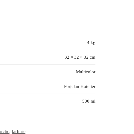
4 kg
32 × 32 × 32 cm
Multicolor
Porțelan Hotelier
500 ml
arctic
,
farfurie