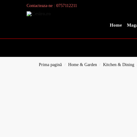
Contacteaza-ne : 0757112211
Search
Home
Maga
Prima pagină
Home & Garden
Kitchen & Dining
/
/