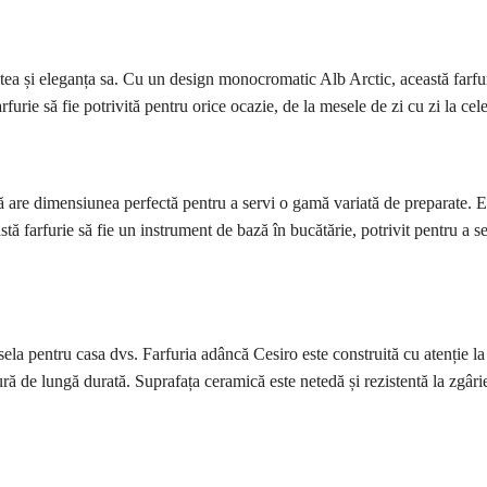
tea și eleganța sa. Cu un design monocromatic Alb Arctic, această farfu
furie să fie potrivită pentru orice ocazie, de la mesele de zi cu zi la cele
are dimensiunea perfectă pentru a servi o gamă variată de preparate. Este
stă farfurie să fie un instrument de bază în bucătărie, potrivit pentru a ser
sela pentru casa dvs. Farfuria adâncă Cesiro este construită cu atenție la d
ură de lungă durată. Suprafața ceramică este netedă și rezistentă la zgâriet