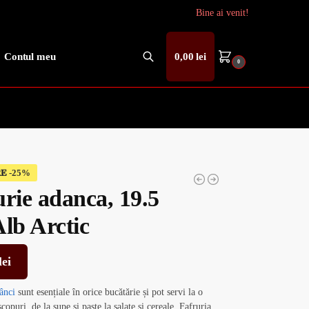
Bine ai venit!
Contul meu
0,00
lei
0
Caută
𝐄
urie adanca, 19.5
lb Arctic
lei
ânci
sunt esențiale în orice bucătărie și pot servi la o
scopuri, de la supe și paste la salate și cereale. Fafruria