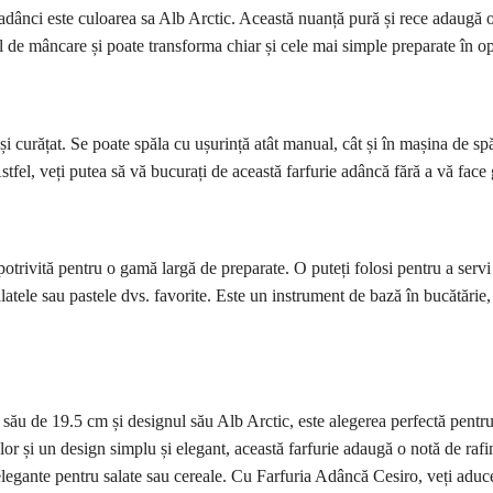
i adânci este culoarea sa Alb Arctic. Această nuanță pură și rece adaugă o
el de mâncare și poate transforma chiar și cele mai simple preparate în o
și curățat. Se poate spăla cu ușurință atât manual, cât și în mașina de spă
tfel, veți putea să vă bucurați de această farfurie adâncă fără a vă face gr
otrivită pentru o gamă largă de preparate. O puteți folosi pentru a servi s
alatele sau pastele dvs. favorite. Este un instrument de bază în bucătărie,
său de 19.5 cm și designul său Alb Arctic, este alegerea perfectă pentru 
elor și un design simplu și elegant, această farfurie adaugă o notă de rafi
 elegante pentru salate sau cereale. Cu Farfuria Adâncă Cesiro, veți aduce