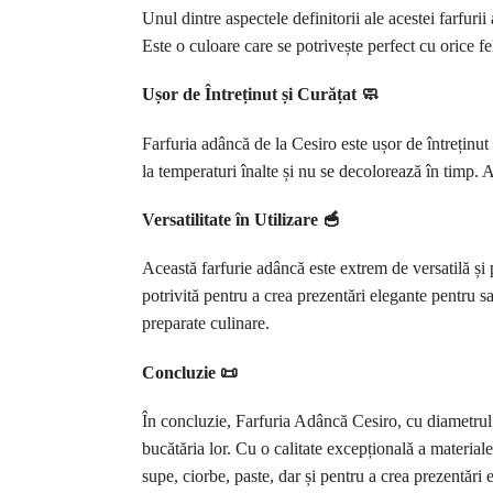
Unul dintre aspectele definitorii ale acestei farfuri
Este o culoare care se potrivește perfect cu orice f
Ușor de Întreținut și Curățat 🧼
Farfuria adâncă de la Cesiro este ușor de întreținut 
la temperaturi înalte și nu se decolorează în timp. As
Versatilitate în Utilizare 🥣
Această farfurie adâncă este extrem de versatilă și p
potrivită pentru a crea prezentări elegante pentru s
preparate culinare.
Concluzie 📜
În concluzie, Farfuria Adâncă Cesiro, cu diametrul 
bucătăria lor. Cu o calitate excepțională a material
supe, ciorbe, paste, dar și pentru a crea prezentări