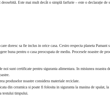
t deosebită. Este mai mult decât o simplă farfurie – este o declarație de st
 care doresc sa fie inclus in orice casa. Cesiro respecta planeta Pamant si
alegere buna pentru o casa preocupata de mediu. Procesele noastre de pr
de noi sunt certificate pentru siguranta alimentara. In misiunea noastra 
oastre.
ea produselor noastre considera materiale reciclate.
ricata din ceramica si poate fi folosita in siguranta la masina de spalat, 
a testului timpului.