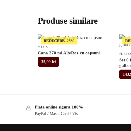
Produse similare
𝐑𝐄𝐃𝐔𝐂𝐄𝐑𝐄
𝐑𝐄
MUGS
Cana 270 ml Alb/Roz cu capsuni
PLATE
Set 6 
35,99
lei
galbe
143
Plata online sigura 100%
PayPal / MasterCard / Visa