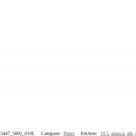
_3447_5002_010L
Categorie:
Plates
Etichete:
19.5
,
adanca
,
alb
,