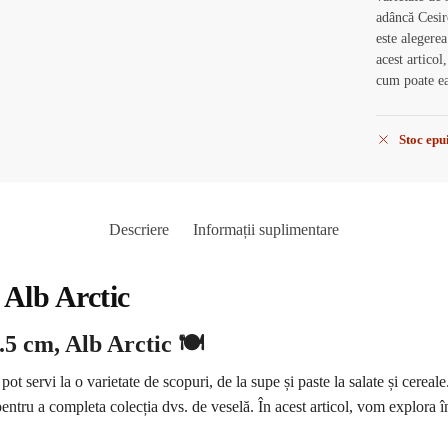
adâncă Cesir
este alegerea
acest articol
cum poate ea
Stoc epu
Descriere
Informații suplimentare
 Alb Arctic
.5 cm, Alb Arctic 🍽️
i pot servi la o varietate de scopuri, de la supe și paste la salate și cere
ntru a completa colecția dvs. de veselă. În acest articol, vom explora în 