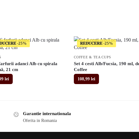
𝐃𝐔𝐂𝐄𝐑𝐄
𝐑𝐄𝐃𝐔𝐂𝐄𝐑𝐄
S
COFFEE & TEA CUPS
farfurii adanci Alb cu spirala
Set 4 cesti Alb/Fucsia, 190 ml, d
nă, 21 cm
Coffee
,99
lei
108,99
lei
Garantie internationala
Oferita in Romania