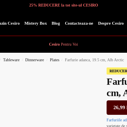
25% REDUCERE la tot site-ul CESIRO
zin Cesiro
Mistery Box
Blog
Contacteaza-ne
Despre Cesiro
Cesiro
Pentru
Voi
Tableware
Dinnerware
Plates
Farfurie adanca, 19.5 cm, Alb Arctic
/
/
/
/
𝐑𝐄𝐃𝐔𝐂𝐄
Farf
cm, A
26,99
Farfuriile
ad
varietate de 