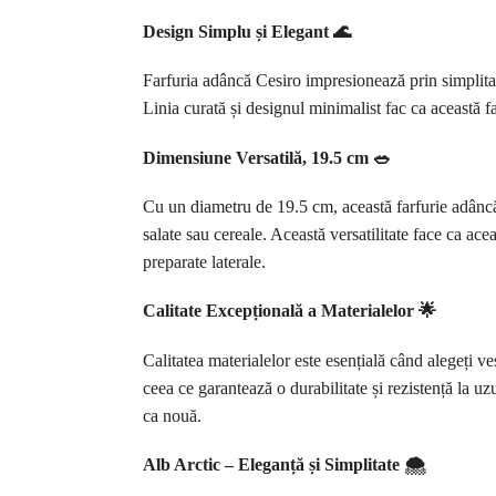
Design Simplu și Elegant 🌊
Farfuria adâncă Cesiro impresionează prin simplita
Linia curată și designul minimalist fac ca această far
Dimensiune Versatilă, 19.5 cm 🥗
Cu un diametru de 19.5 cm, această farfurie adâncă 
salate sau cereale. Această versatilitate face ca acea
preparate laterale.
Calitate Excepțională a Materialelor 🌟
Calitatea materialelor este esențială când alegeți ve
ceea ce garantează o durabilitate și rezistență la uz
ca nouă.
Alb Arctic – Eleganță și Simplitate 🌨️