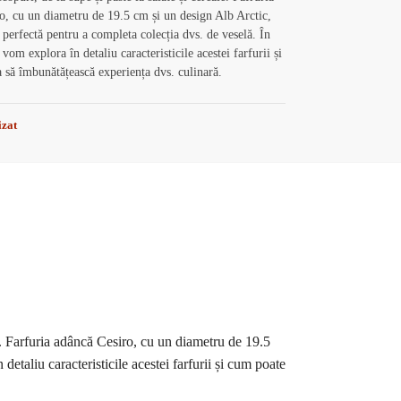
o, cu un diametru de 19.5 cm și un design Alb Arctic,
 perfectă pentru a completa colecția dvs. de veselă. În
, vom explora în detaliu caracteristicile acestei farfurii și
 să îmbunătățească experiența dvs. culinară.
izat
ale. Farfuria adâncă Cesiro, cu un diametru de 19.5
detaliu caracteristicile acestei farfurii și cum poate