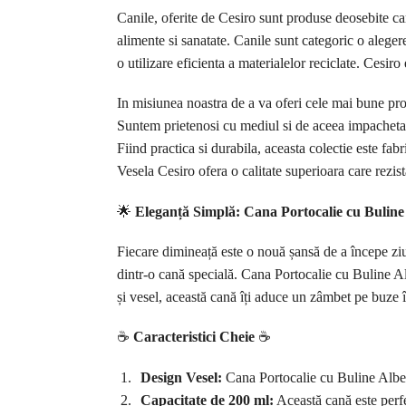
Canile, oferite de Cesiro sunt produse deosebite car
alimente si sanatate. Canile sunt categoric o aleg
o utilizare eficienta a materialelor reciclate. Cesir
In misiunea noastra de a va oferi cele mai bune pro
Suntem prietenosi cu mediul si de aceea impachetar
Fiind practica si durabila, aceasta colectie este fab
Vesela Cesiro ofera o calitate superioara care rezist
🌟
Eleganță Simplă: Cana Portocalie cu Buline
Fiecare dimineață este o nouă șansă de a începe zi
dintr-o cană specială. Cana Portocalie cu Buline Alb
și vesel, această cană îți aduce un zâmbet pe buze în
☕
Caracteristici Cheie
☕
Design Vesel:
Cana Portocalie cu Buline Albe a
Capacitate de 200 ml:
Această cană este perfe