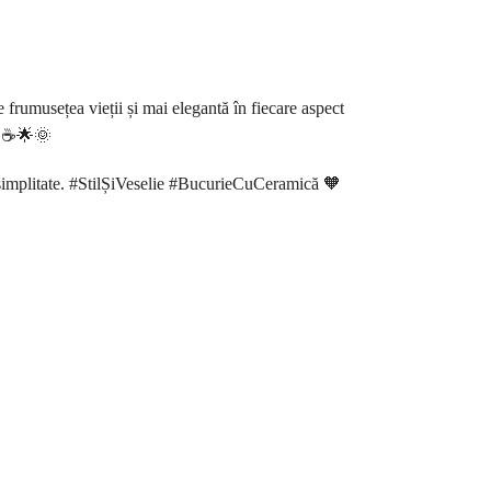
frumusețea vieții și mai elegantă în fiecare aspect
ă. ☕🌟🌞
n simplitate. #StilȘiVeselie #BucurieCuCeramică 🧡