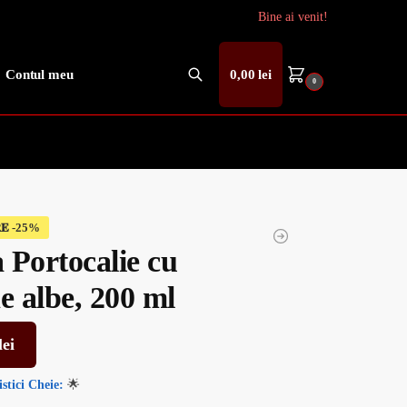
Bine ai venit!
Contul meu
0,00
lei
0
Caută
𝐄
 Portocalie cu
e albe, 200 ml
lei
stici
Cheie:
🌟