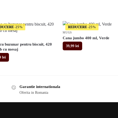
𝐃𝐔𝐂𝐄𝐑𝐄
𝐑𝐄𝐃𝐔𝐂𝐄𝐑𝐄
MUGS
Cana jumbo 400 ml, Verde
cu buzunar pentru biscuit, 420
39,99
lei
lb cu mesaj
99
lei
Garantie internationala
Oferita in Romania