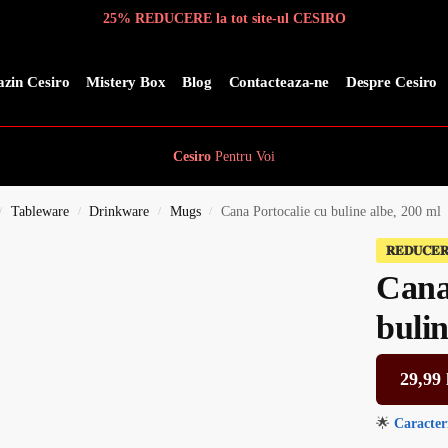
25% REDUCERE la tot site-ul CESIRO
zin Cesiro
Mistery Box
Blog
Contacteaza-ne
Despre Cesiro
Cesiro
Pentru
Voi
Tableware
Drinkware
Mugs
Cana Portocalie cu buline albe, 200 ml
/
/
/
/
𝐑𝐄𝐃𝐔𝐂𝐄
Cana
bulin
29,99
🌟
Caracteri