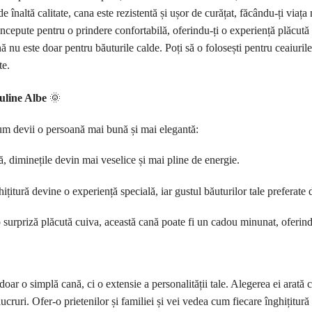
 înaltă calitate, cana este rezistentă și ușor de curățat, făcându-ți viața
epute pentru o prindere confortabilă, oferindu-ți o experiență plăcută la
 nu este doar pentru băuturile calde. Poți să o folosești pentru ceaiurile 
te.
uline Albe
🌞
m devii o persoană mai bună și mai elegantă:
, diminețile devin mai veselice și mai pline de energie.
ițitură devine o experiență specială, iar gustul băuturilor tale preferate 
 surpriză plăcută cuiva, această cană poate fi un cadou minunat, oferin
r o simplă cană, ci o extensie a personalității tale. Alegerea ei arată că
ucruri. Ofer-o prietenilor și familiei și vei vedea cum fiecare înghițitur