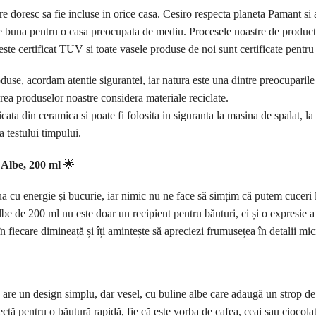
e doresc sa fie incluse in orice casa. Cesiro respecta planeta Pamant si a
ere buna pentru o casa preocupata de mediu. Procesele noastre de product
o este certificat TUV si toate vasele produse de noi sunt certificate pentr
duse, acordam atentie sigurantei, iar natura este una dintre preocuparile
ea produselor noastre considera materiale reciclate.
ricata din ceramica si poate fi folosita in siguranta la masina de spalat, 
a testului timpului.
 Albe, 200 ml
🌟
ua cu energie și bucurie, iar nimic nu ne face să simțim că putem cuceri
e de 200 ml nu este doar un recipient pentru băuturi, ci și o expresie a s
 fiecare dimineață și îți amintește să apreciezi frumusețea în detalii mic
re un design simplu, dar vesel, cu buline albe care adaugă un strop de 
ctă pentru o băutură rapidă, fie că este vorba de cafea, ceai sau ciocolat