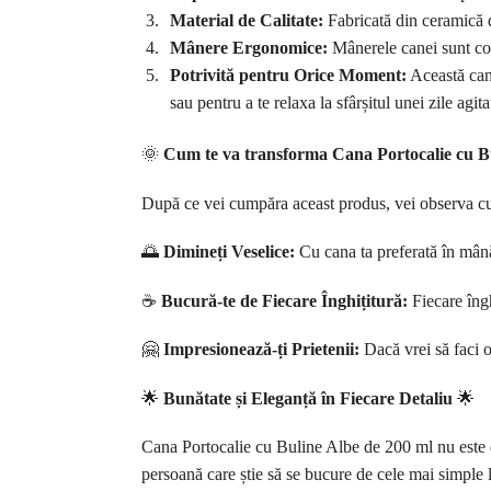
Material de Calitate:
Fabricată din ceramică de
Mânere Ergonomice:
Mânerele canei sunt conc
Potrivită pentru Orice Moment:
Această cană
sau pentru a te relaxa la sfârșitul unei zile agita
🌞
Cum te va transforma Cana Portocalie cu B
După ce vei cumpăra aceast produs, vei observa cu
🌅
Dimineți Veselice:
Cu cana ta preferată în mână
☕
Bucură-te de Fiecare Înghițitură:
Fiecare îngh
🤗
Impresionează-ți Prietenii:
Dacă vrei să faci o
🌟
Bunătate și Eleganță în Fiecare Detaliu
🌟
Cana Portocalie cu Buline Albe de 200 ml nu este doa
persoană care știe să se bucure de cele mai simple l