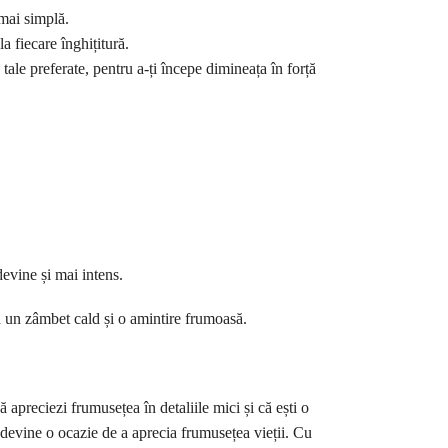
 mai simplă.
 fiecare înghițitură.
tale preferate, pentru a-ți începe dimineața în forță
devine și mai intens.
d un zâmbet cald și o amintire frumoasă.
 apreciezi frumusețea în detaliile mici și că ești o
ă devine o ocazie de a aprecia frumusețea vieții. Cu