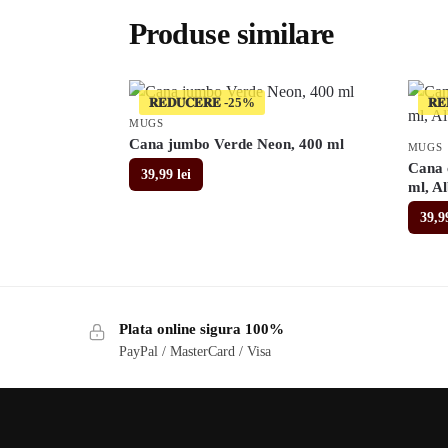
Produse similare
𝐑𝐄𝐃𝐔𝐂𝐄𝐑𝐄
𝐑𝐄
MUGS
Cana jumbo Verde Neon, 400 ml
MUGS
Cana 
39,99
lei
ml, A
39,
Plata online sigura 100%
PayPal / MasterCard / Visa