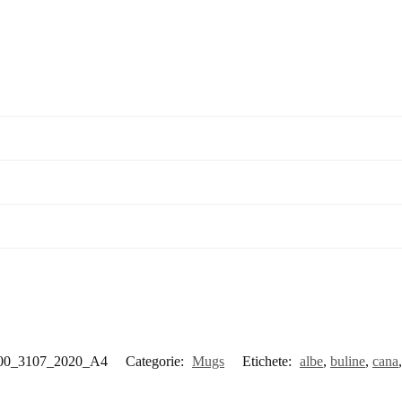
00_3107_2020_A4
Categorie:
Mugs
Etichete:
albe
,
buline
,
cana