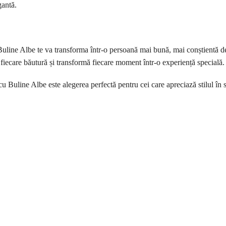
gantă.
Buline Albe te va transforma într-o persoană mai bună, mai conștientă de 
a fiecare băutură și transformă fiecare moment într-o experiență special
u Buline Albe este alegerea perfectă pentru cei care apreciază stilul î