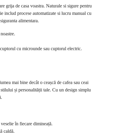
re grija de casa voastra. Naturale si sigure pentru
ie includ procese automatizate si lucru manual cu
u siguranta alimentara.
 noastre.
la cuptorul cu microunde sau cuptorul electric.
 lumea mai bine decât o ceașcă de cafea sau ceai
tilului și personalității tale. Cu un design simplu
i.
veselie în fiecare dimineață.
ă caldă.