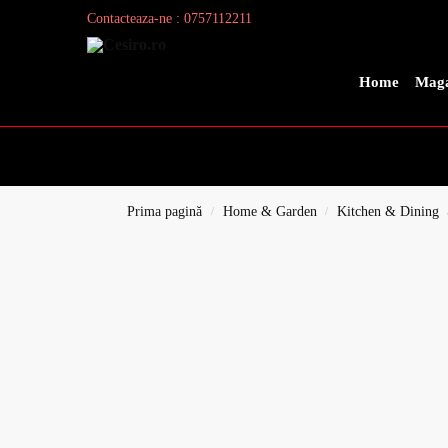
Contacteaza-ne : 0757112211
Search
Home
Maga
Prima pagină
Home & Garden
Kitchen & Dining
/
/