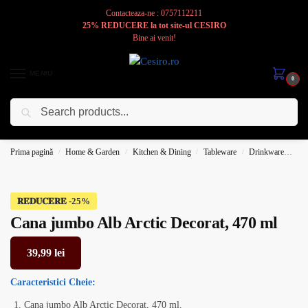
Contacteaza-ne : 0757112211
25% REDUCERE la tot site-ul CESIRO
Bine ai venit!
MENIU
0
Caută
Cesiro
Pentru
Voi
Prima pagină
Home & Garden
Kitchen & Dining
Tableware
Drinkware
Mu
/
/
/
/
𝐑𝐄𝐃𝐔𝐂𝐄𝐑𝐄
Cana jumbo Alb Arctic Decorat, 470 ml
39,99
lei
Caracteristici
Cheie:
Cana jumbo Alb Arctic Decorat, 470 ml.