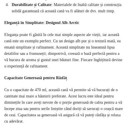
Durabilitate și Calitate
: Materialele de înaltă calitate și construcția
solidă garantează că această cană va fi alături de dvs. mult timp.
Eleganță în Simplitate: Designul Alb Arctic
Eleganța poate fi găsită în cele mai simple aspecte ale vieții, iar această
cană este un exemplu perfect. Cu un design alb pur și o textură mată, ea
emană simplitate și rafinament. Această simplitate nu înseamnă lipsa
detaliilor sau a frumuseții; dimpotrivă, creează o bază perfectă pentru a
vă bucura de aroma și gustul unei băuturi fine. Fiecare înghițitură devine
o experiență de rafinament.
Capacitate Generoasă pentru Răsfăț
Cu o capacitate de 470 ml, această cană vă permite să vă bucurați de o
cantitate mai mare a băuturii preferate. Acest lucru este ideal pentru
diminețile în care aveți nevoie de o porție generoasă de cafea pentru a vă
începe ziua sau pentru serile liniștite când doriți să savurați o ceașcă mare
de ceai. Capacitatea sa generoasă vă asigură că vă puteți răsfăța și relaxa
cu adevărat.