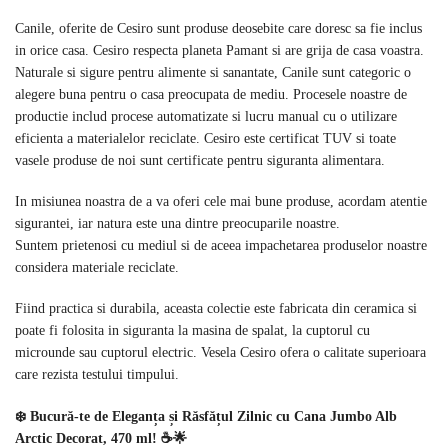
Canile, oferite de Cesiro sunt produse deosebite care doresc sa fie inclus
in orice casa. Cesiro respecta planeta Pamant si are grija de casa voastra.
Naturale si sigure pentru alimente si sanantate, Canile sunt categoric o
alegere buna pentru o casa preocupata de mediu. Procesele noastre de
productie includ procese automatizate si lucru manual cu o utilizare
eficienta a materialelor reciclate. Cesiro este certificat TUV si toate
vasele produse de noi sunt certificate pentru siguranta alimentara.
In misiunea noastra de a va oferi cele mai bune produse, acordam atentie
sigurantei, iar natura este una dintre preocuparile noastre.
Suntem prietenosi cu mediul si de aceea impachetarea produselor noastre
considera materiale reciclate.
Fiind practica si durabila, aceasta colectie este fabricata din ceramica si
poate fi folosita in siguranta la masina de spalat, la cuptorul cu
microunde sau cuptorul electric. Vesela Cesiro ofera o calitate superioara
care rezista testului timpului.
❄️ Bucură-te de Eleganța și Răsfățul Zilnic cu Cana Jumbo Alb
Arctic Decorat, 470 ml! ☕🌟