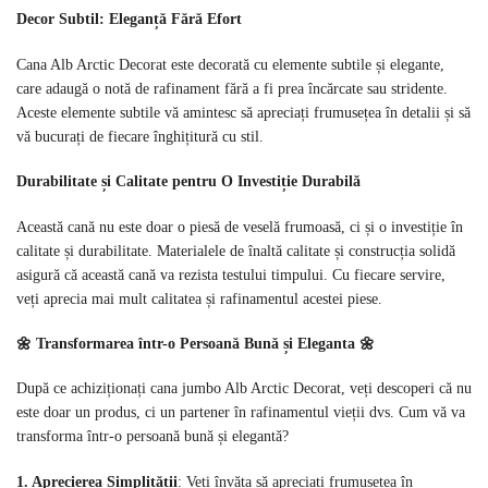
Decor Subtil: Eleganță Fără Efort
Cana Alb Arctic Decorat este decorată cu elemente subtile și elegante,
care adaugă o notă de rafinament fără a fi prea încărcate sau stridente.
Aceste elemente subtile vă amintesc să apreciați frumusețea în detalii și să
vă bucurați de fiecare înghițitură cu stil.
Durabilitate și Calitate pentru O Investiție Durabilă
Această cană nu este doar o piesă de veselă frumoasă, ci și o investiție în
calitate și durabilitate. Materialele de înaltă calitate și construcția solidă
asigură că această cană va rezista testului timpului. Cu fiecare servire,
veți aprecia mai mult calitatea și rafinamentul acestei piese.
🌼 Transformarea într-o Persoană Bună și Eleganta 🌼
După ce achiziționați cana jumbo Alb Arctic Decorat, veți descoperi că nu
este doar un produs, ci un partener în rafinamentul vieții dvs. Cum vă va
transforma într-o persoană bună și elegantă?
1. Aprecierea Simplității
: Veți învăța să apreciați frumusețea în