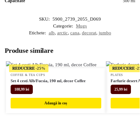
Capacitate
500 ml
SKU:
5900_2739_2055_D069
Categorie:
Mugs
Etichete:
alb
,
arctic
,
cana
,
decorat
,
jumbo
Produse similare
𝐑𝐄𝐃𝐔𝐂𝐄𝐑𝐄
𝐑𝐄𝐃𝐔𝐂𝐄𝐑𝐄
COFFEE & TEA CUPS
PLATES
Set 4 cesti Alb/Fucsia, 190 ml, decor Coffee
Farfurie desert 
108,99
lei
25,99
lei
Adaugă în coș