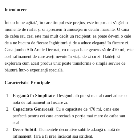
Introducere
Într-o lume agitată, în care timpul este prețios, este important să găsim
momente de răsfăț și să apreciem frumusețea în detalii mărunte. O cană
de cafea sau ceai este mai mult decât un recipient; ea poate deveni o cale
de a ne bucura de fiecare înghițitură și de a aduce eleganță în fiecare zi.
Cana jumbo Alb Arctic Decorat, cu o capacitate generoasă de 470 ml, este
acel rafinament de care aveți nevoie în viața de zi cu zi. Haideți să
explorăm cum acest produs unic poate transforma o simplă servire de
băutură într-o experiență specială.
Caracteristici Principale
Eleganță în Simplitate
: Designul alb pur și mat al canei aduce o
notă de rafinament în fiecare zi.
Capacitate Generoasă
: Cu o capacitate de 470 ml, cana este
perfectă pentru cei care apreciază o porție mai mare de cafea sau
ceai.
Decor Subtil
: Elementele decorative subtile adaugă o notă de
rafinament, fără a fi prea încărcat sau strident.