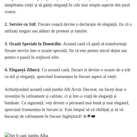
simplitatea vieții și să găsiți eleganță în cele mai simple aspecte din jurul
vostru.
2. Servire cu Stil
: Fiecare ceașcă devine o declarație de eleganță, fie că o
utilizați singuri sau alături de prieteni și familie.
3. Ocazii Speciale la Domiciliu
: Această cană vă ajută să transformați
fiecare servire într-o ocazie specială, fie că este pentru micul dejun sau
pentru o pauză în mijlocul zilei.
4. Eleganță Zilnică
: Cu această cană, fiecare zi devine o ocazie de a trăi
cu stil și eleganță, apreciind frumusețea în fiecare aspect al vieții.
Achiziționând această cană jumbo Alb Arctic Decorat, nu faceți doar o
investiție în rafinament și calitate, ci și într-o viață de eleganță și
bunătate. Cu siguranță, veți deveni o persoană mai bună și mai elegantă,
apreciind frumusețea în fiecare zi. Este timpul să vă răsfățați și să vă
bucurați de rafinament în fiecare înghițitură! ☕🌟❤️