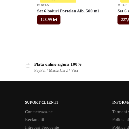
BOWLS
MUGS
Set 6 boluri Portelan Alb, 500 ml
Set 6 
128,99
lei
227
Plata online sigura 100%
PayPal / MasterCard / Visa
SUPORT CLIENTI
INFORM
Contacteaza-ne
Termeni s
Reclamatii
Politica d
Intrebari Frecvente
Politica 