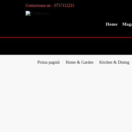
Contacteaza-ne : 0757112211
Search
Home
Maga
Prima pagină
Home & Garden
Kitchen & Dining
/
/