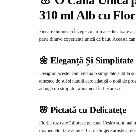
🌸 O Cană Unică p
310 ml Alb cu Flor
Fiecare dimineață începe cu aroma seducătoare a ca
parte dintr-o experiență unică de băut. Această cană
🌼 Eleganță Și Simplitate
Designul acestei căni emană o simplitate subtilă și 
amestec de stil și natură care adaugă o notă de pro
adaugă un strop de rafinament în fiecare zi.
🌸 Pictată cu Delicatețe
Florile roz care înfloresc pe cana Cesiro sunt mai 
momentelor tale zilnice. Cu o atingere artistică, desi