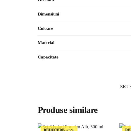
Dimensiuni
Culoare
Material
Capacitate
SKU
Produse similare
𝐑𝐄𝐃𝐔𝐂𝐄𝐑𝐄
𝐑𝐄