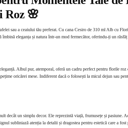
entru Momentele Tale de 
i Roz 🌸
felei sau a ceaiului tău preferat. Cu cana Cesiro de 310 ml Alb cu Flor
 îmbină eleganța și natura într-un mod fermecător, oferindu-ți un răsfăț v
eleganță. Albul pur, atemporal, oferă un cadru perfect pentru florile roz 
spețime oricărei mese. Indiferent dacă o folosești la micul dejun sau pen
mult decât un simplu decor. Ele reprezintă viață, frumusețe și pasiune. 
gnul subliniază atenția la detalii și dragostea pentru estetică care a fost p