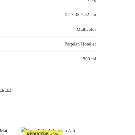
32 × 32 × 32 cm
Multicolor
Porțelan Hotelier
500 ml
ri
,
roz
𝐑𝐄𝐃𝐔𝐂𝐄𝐑𝐄