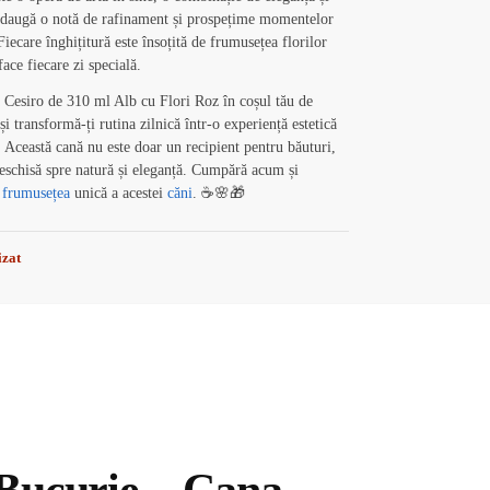
adaugă o notă de rafinament și prospețime momentelor
 Fiecare înghițitură este însoțită de frumusețea florilor
face fiecare zi specială.
Cesiro de 310 ml Alb cu Flori Roz în coșul tău de
i transformă-ți rutina zilnică într-o experiență estetică
. Această cană nu este doar un recipient pentru băuturi,
deschisă spre natură și eleganță. Cumpără acum și
e
frumusețea
unică a acestei
căni
. ☕🌸🎁
izat