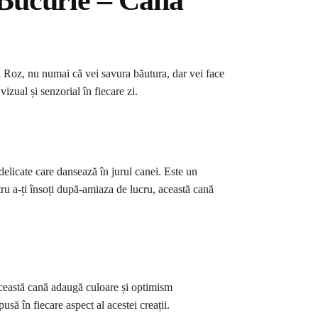
Bucurie – Cana
i Roz, nu numai că vei savura băutura, dar vei face
izual și senzorial în fiecare zi.
delicate care dansează în jurul canei. Este un
tru a-ți însoți după-amiaza de lucru, această cană
Această cană adaugă culoare și optimism
usă în fiecare aspect al acestei creații.