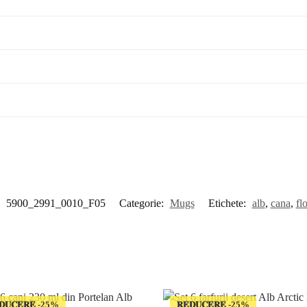
:
5900_2991_0010_F05
Categorie:
Mugs
Etichete:
alb
,
cana
,
flo
𝐃𝐔𝐂𝐄𝐑𝐄
𝐑𝐄𝐃𝐔𝐂𝐄𝐑𝐄