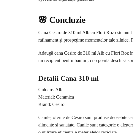
🌸 Concluzie
Cana Cesiro de 310 ml Alb cu Flori Roz este mult m
rafinament și prospețime momentelor tale zilnice. Fie
Adaugă cana Cesiro de 310 ml Alb cu Flori Roz în co
un recipient pentru băuturi, ci o poartă deschisă 
Detalii Cana 310 ml
Culoare: Alb
Material: Ceramica
Brand: Cesiro
Canile, oferite de Cesiro sunt produse deosebite car
alimente si sanatate. Canile sunt categoric o aleg
o utilizare eficienta a materialelor reciclate.