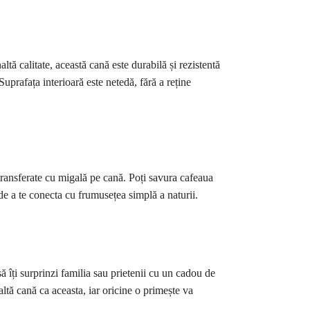
tă calitate, această cană este durabilă și rezistentă
 Suprafața interioară este netedă, fără a reține
t transferate cu migală pe cană. Poți savura cafeaua
 de a te conecta cu frumusețea simplă a naturii.
 îți surprinzi familia sau prietenii cu un cadou de
altă cană ca aceasta, iar oricine o primește va