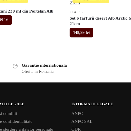
cani 230 ml din Portelan Alb
PLATES
Set 6 farfurii desert Alb Arctic 
,99
lei
21cm
148,99
lei
Garantie internationala
Oferita in Romania
ATII LEGALE
INFORMATII LEGALE
i conditii
ANPC
e confidentialitate
ANPC SAL
de stergere a datelor personale
ODR