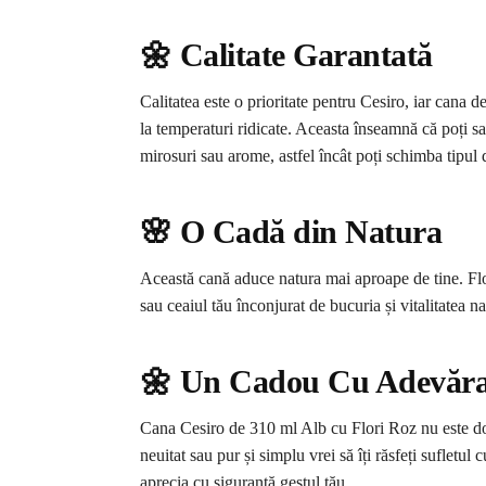
🌼 Calitate Garantată
Calitatea este o prioritate pentru Cesiro, iar cana 
la temperaturi ridicate. Aceasta înseamnă că poți savur
mirosuri sau arome, astfel încât poți schimba tipul
🌸 O Cadă din Natura
Această cană aduce natura mai aproape de tine. Floril
sau ceaiul tău înconjurat de bucuria și vitalitatea n
🌼 Un Cadou Cu Adevărat
Cana Cesiro de 310 ml Alb cu Flori Roz nu este doar 
neuitat sau pur și simplu vrei să îți răsfeți sufletu
aprecia cu siguranță gestul tău.