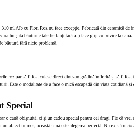
de 310 ml Alb cu Flori Roz nu face excepție. Fabricată din ceramică de înal
a liniștită băuturile tale fierbinți fără a-ți face griji cu privire la cană.
 de băutură fără nicio problemă.
e roz par să fi fost culese direct dintr-un grădină înflorită și să fi fos
aturii. Este o modalitate de a face o mică escapadă din viața cotidiană și
 Special
o cană obișnuită, ci și un cadou special pentru cei dragi. Fie că vrei să
l cu un obiect frumos, această cană este alegerea perfectă. Nu există nicio 