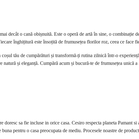
ai decât o cană obișnuită. Este o operă de artă în sine, o combinație de
care înghițitură este însoțită de frumusețea florilor roz, ceea ce face fie
șul tău de cumpărături și transformă-ți rutina zilnică într-o experiență 
spre natură și eleganță. Cumpără acum și bucură-te de frumusețea unică a
e doresc sa fie incluse in orice casa. Cesiro respecta planeta Pamant si a
ere buna pentru o casa preocupata de mediu. Procesele noastre de product