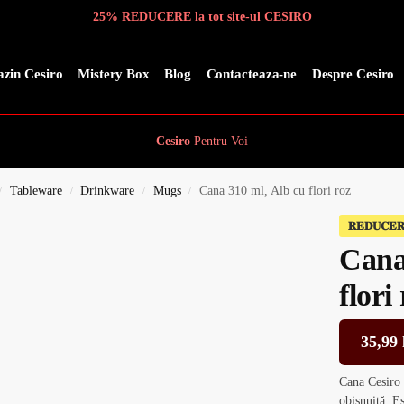
25% REDUCERE la tot site-ul CESIRO
zin Cesiro
Mistery Box
Blog
Contacteaza-ne
Despre Cesiro
Cesiro
Pentru
Voi
Tableware
Drinkware
Mugs
Cana 310 ml, Alb cu flori roz
/
/
/
/
𝐑𝐄𝐃𝐔𝐂𝐄
Cana
flori
35,99
Cana Cesiro 
obișnuită. Es