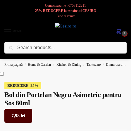
Contacteaza-ne : 0757112211
25% REDUCERE la tot site-ul CESIRO
Bine ai venit!
MENIU
0
Caută
Cesiro
Pentru
Voi
Prima pagină
Home & Garden
Kitchen & Dining
Tableware
Dinnerware
B
/
/
/
/
𝐑𝐄𝐃𝐔𝐂𝐄𝐑𝐄
Bol din Portelan Negru Asimetric pentru
Sos 80ml
7,98
lei