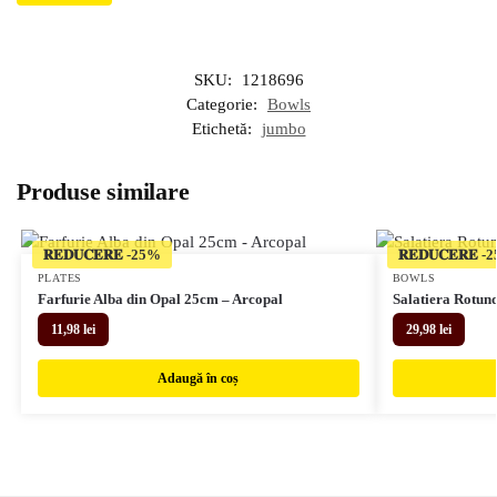
SKU:
1218696
Categorie:
Bowls
Etichetă:
jumbo
Produse similare
𝐑𝐄𝐃𝐔𝐂𝐄𝐑𝐄
𝐑𝐄𝐃𝐔𝐂𝐄𝐑𝐄
PLATES
BOWLS
Farfurie Alba din Opal 25cm – Arcopal
Salatiera Rotun
11,98
lei
29,98
lei
Adaugă în coș