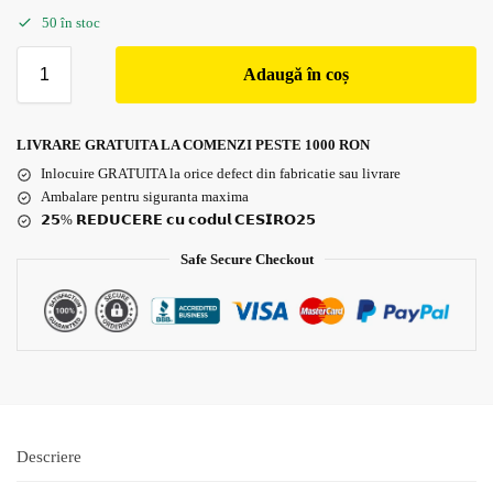
50 în stoc
Adaugă în coș
LIVRARE GRATUITA LA COMENZI PESTE 1000 RON
Inlocuire GRATUITA la orice defect din fabricatie sau livrare
Ambalare pentru siguranta maxima
𝟮𝟱% 𝗥𝗘𝗗𝗨𝗖𝗘𝗥𝗘 𝗰𝘂 𝗰𝗼𝗱𝘂𝗹 𝗖𝗘𝗦𝗜𝗥𝗢𝟮𝟱
Safe Secure Checkout
Descriere