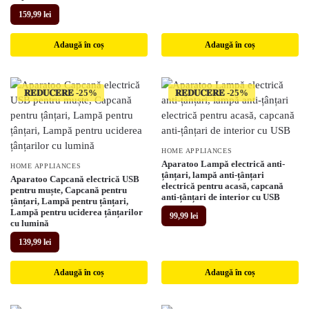
159,99
lei
Adaugă în coș
Adaugă în coș
𝐑𝐄𝐃𝐔𝐂𝐄𝐑𝐄
𝐑𝐄𝐃𝐔𝐂𝐄𝐑𝐄
HOME APPLIANCES
Aparatoo Lampă electrică anti-
HOME APPLIANCES
țânțari, lampă anti-țânțari
Aparatoo Capcană electrică USB
electrică pentru acasă, capcană
pentru muște, Capcană pentru
anti-țânțari de interior cu USB
țânțari, Lampă pentru țânțari,
Lampă pentru uciderea țânțarilor
99,99
lei
cu lumină
139,99
lei
Adaugă în coș
Adaugă în coș