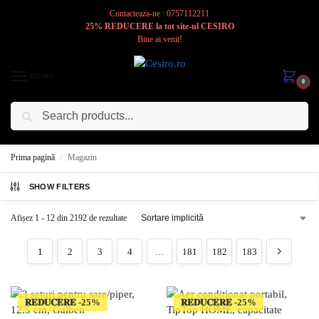
Contacteaza-ne : 0757112211
25% REDUCERE la tot site-ul CESIRO
Bine ai venit!
MENIU
0
Caută
Cesiro
Pentru
Voi
Prima pagină
Magazin
/
SHOW FILTERS
Afișez 1 - 12 din 2192 de rezultate
1
2
3
4
…
181
182
183
𝐑𝐄𝐃𝐔𝐂𝐄𝐑𝐄
𝐑𝐄𝐃𝐔𝐂𝐄𝐑𝐄