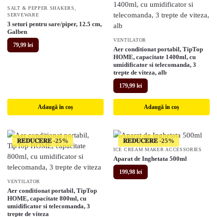
SALT & PEPPER SHAKERS
,
SERVEWARE
3 seturi pentru sare/piper, 12.5 cm,
Galben
VENTILATOR
79,99
lei
Aer conditionat portabil, TipTop
HOME, capacitate 1400ml, cu
umidificator si telecomanda, 3
trepte de viteza, alb
179,99
lei
Adaugă în coș
Adaugă în coș
𝐑𝐄𝐃𝐔𝐂𝐄𝐑𝐄
𝐑𝐄𝐃𝐔𝐂𝐄𝐑𝐄
ICE CREAM MAKER ACCESSORIES
Aparat de Inghetata 500ml
199,98
lei
VENTILATOR
Aer conditionat portabil, TipTop
HOME, capacitate 800ml, cu
umidificator si telecomanda, 3
trepte de viteza