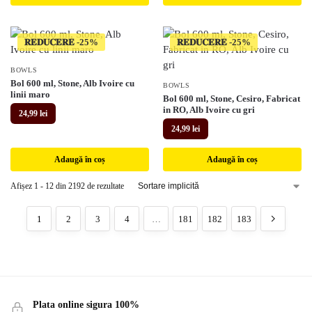
𝐑𝐄𝐃𝐔𝐂𝐄𝐑𝐄
𝐑𝐄𝐃𝐔𝐂𝐄𝐑𝐄
BOWLS
Bol 600 ml, Stone, Alb Ivoire cu
BOWLS
linii maro
Bol 600 ml, Stone, Cesiro, Fabricat
in RO, Alb Ivoire cu gri
24,99
lei
24,99
lei
Adaugă în coș
Adaugă în coș
Afișez 1 - 12 din 2192 de rezultate
1
2
3
4
…
181
182
183
Plata online sigura 100%