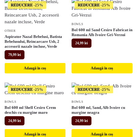
𝐑𝐄𝐃𝐔𝐂𝐄𝐑𝐄
𝐑𝐄𝐃𝐔𝐂𝐄𝐑𝐄
BOWLS
Bol 600 ml Sand Cesiro Fabricat in
OTHER
Romania Alb Ivoire Gri-Verzui
Aspirator Nazal Bebelusi, Batista
Bebelusului, Reincarcare Usb, 2
24,99
lei
accesorii nazale incluse, Verde
79,99
lei
Adaugă în coș
Adaugă în coș
𝐑𝐄𝐃𝐔𝐂𝐄𝐑𝐄
𝐑𝐄𝐃𝐔𝐂𝐄𝐑𝐄
BOWLS
BOWLS
Bol 600 ml Shell Cesiro Crem
Bol 600 ml, Sand, Alb Ivoire cu
deschis cu margine maro
margine neagra
24,99
lei
24,99
lei
Adaugă în coș
Adaugă în coș