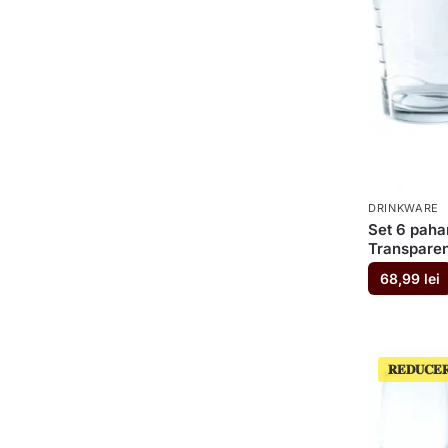
DRINKWARE
Set 6 paha
Transparen
68,99
lei
𝐑𝐄𝐃𝐔𝐂𝐄