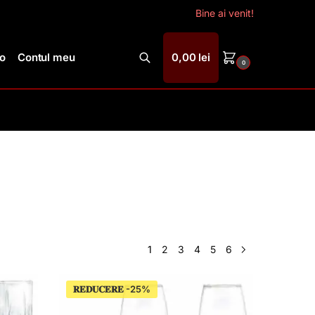
Bine ai venit!
ro
Contul meu
0,00
lei
0
Caută
1
2
3
4
5
6
𝐑𝐄𝐃𝐔𝐂𝐄𝐑𝐄