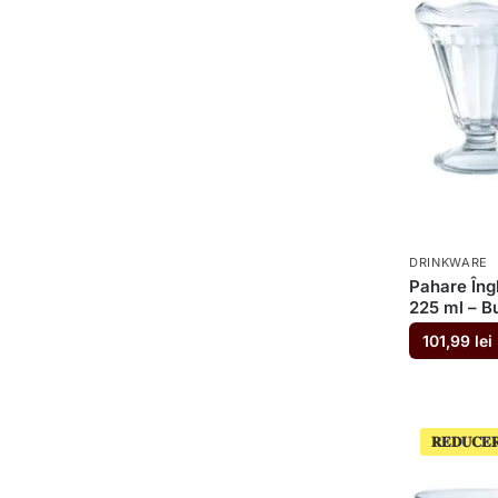
DRINKWARE
Pahare Îng
225 ml – B
101,99
lei
𝐑𝐄𝐃𝐔𝐂𝐄