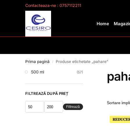
Contacteaza-ne : 0757112211
Search
Home
Magazin
Prima pagină
Produse etichetate „pahare”
/
pah
500 ml
(57)
FILTREAZĂ DUPĂ PREȚ
Filtrează
𝐑𝐄𝐃𝐔𝐂𝐄