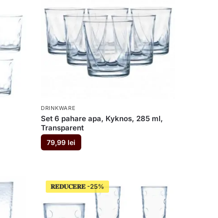
DRINKWARE
Set 6 pahare apa, Kyknos, 285 ml,
Transparent
79,99
lei
𝐑𝐄𝐃𝐔𝐂𝐄𝐑𝐄