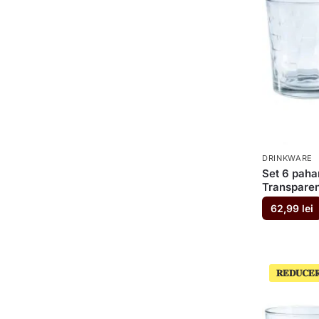
DRINKWARE
Set 6 paha
Transparen
62,99
lei
𝐑𝐄𝐃𝐔𝐂𝐄