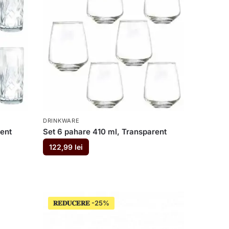
DRINKWARE
ent
Set 6 pahare 410 ml, Transparent
122,99
lei
𝐑𝐄𝐃𝐔𝐂𝐄𝐑𝐄