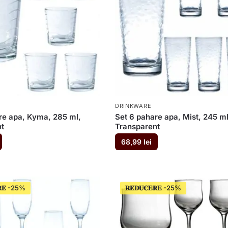
DRINKWARE
re apa, Kyma, 285 ml,
Set 6 pahare apa, Mist, 245 ml
t
Transparent
68,99
lei
𝐄
𝐑𝐄𝐃𝐔𝐂𝐄𝐑𝐄