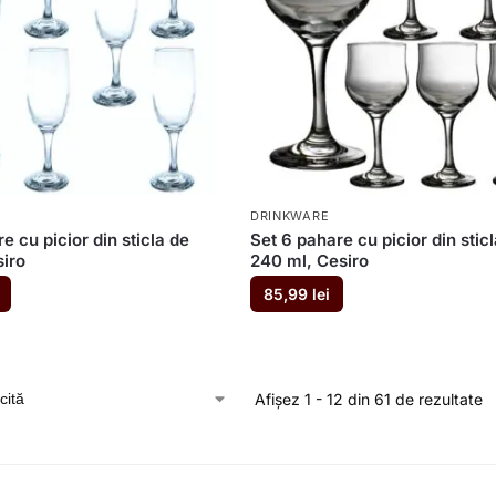
DRINKWARE
e cu picior din sticla de
Set 6 pahare cu picior din stic
siro
240 ml, Cesiro
85,99
lei
Afișez 1 - 12 din 61 de rezultate