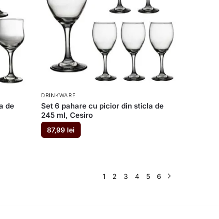
DRINKWARE
la de
Set 6 pahare cu picior din sticla de
245 ml, Cesiro
87,99
lei
1
2
3
4
5
6