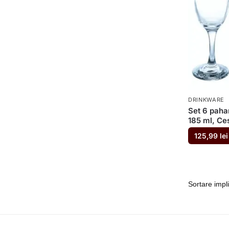
DRINKWARE
Set 6 pahar
185 ml, Ce
125,99
lei