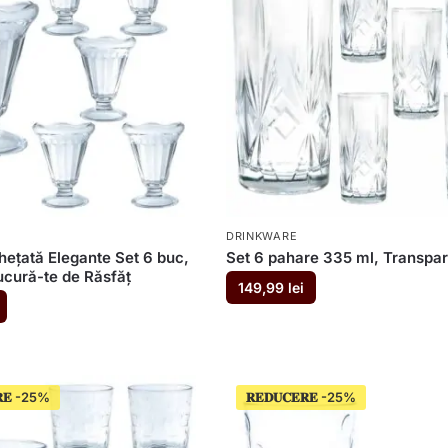
DRINKWARE
hețată Elegante Set 6 buc,
Set 6 pahare 335 ml, Transpar
ucură-te de Răsfăț
149,99
lei
𝐄
𝐑𝐄𝐃𝐔𝐂𝐄𝐑𝐄