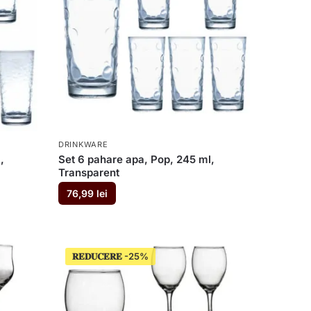
DRINKWARE
,
Set 6 pahare apa, Pop, 245 ml,
Transparent
76,99
lei
𝐑𝐄𝐃𝐔𝐂𝐄𝐑𝐄