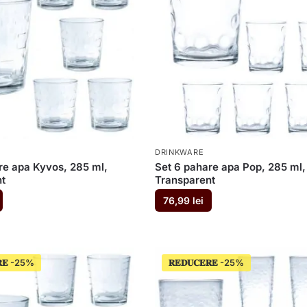
DRINKWARE
re apa Kyvos, 285 ml,
Set 6 pahare apa Pop, 285 ml,
t
Transparent
76,99
lei
𝐄
𝐑𝐄𝐃𝐔𝐂𝐄𝐑𝐄