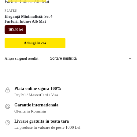
PLATES
Eleganță Minimalistă: Set 4
Farfurii Intinse Alb Mat
105,99
lei
Adaugă în coș
Afișez singurul rezultat
Plata online sigura 100%
PayPal / MasterCard / Visa
Garantie internationala
Oferita in Romania
Livrare gratuita in toata tara
La produse in valoare de peste 1000 Lei