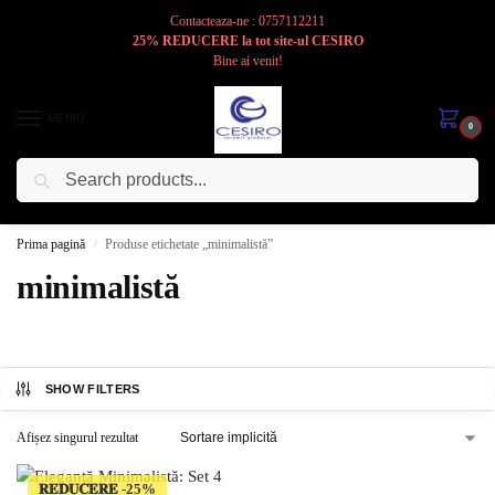
Contacteaza-ne : 0757112211
25% REDUCERE la tot site-ul CESIRO
Bine ai venit!
MENIU
0
Caută
Cesiro
Pentru
Voi
Prima pagină
Produse etichetate „minimalistă”
/
minimalistă
SHOW FILTERS
Afișez singurul rezultat
𝐑𝐄𝐃𝐔𝐂𝐄𝐑𝐄