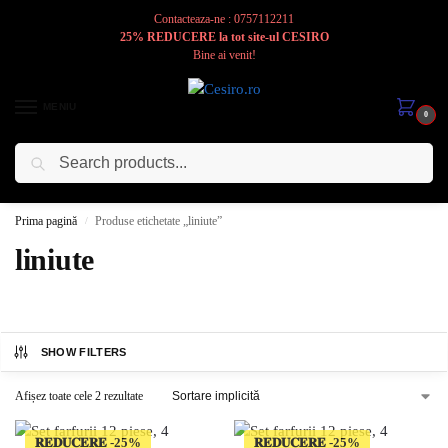
Contacteaza-ne : 0757112211
25% REDUCERE la tot site-ul CESIRO
Bine ai venit!
MENIU
0
Caută
Cesiro
Pentru
Voi
Prima pagină
Produse etichetate „liniute”
/
liniute
SHOW FILTERS
Afișez toate cele 2 rezultate
𝐑𝐄𝐃𝐔𝐂𝐄𝐑𝐄
𝐑𝐄𝐃𝐔𝐂𝐄𝐑𝐄