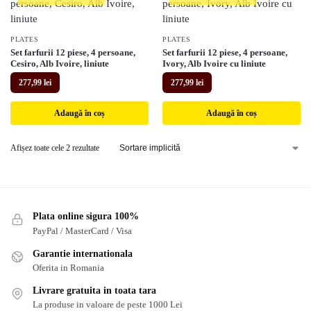
PLATES
PLATES
Set farfurii 12 piese, 4 persoane,
Set farfurii 12 piese, 4 persoane,
Cesiro, Alb Ivoire, liniute
Ivory, Alb Ivoire cu liniute
277,99
lei
277,99
lei
Adaugă în coș
Adaugă în coș
Afișez toate cele 2 rezultate
Plata online sigura 100%
PayPal / MasterCard / Visa
Garantie internationala
Oferita in Romania
Livrare gratuita in toata tara
La produse in valoare de peste 1000 Lei