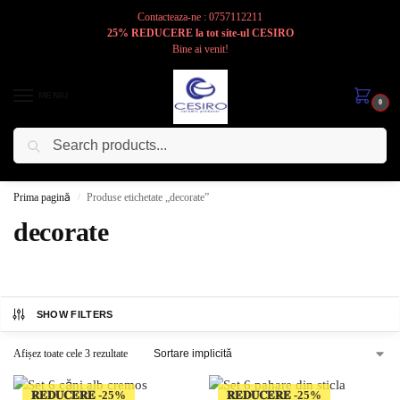
Contacteaza-ne : 0757112211
25% REDUCERE la tot site-ul CESIRO
Bine ai venit!
MENIU
0
Caută
Cesiro
Pentru
Voi
Prima pagină
Produse etichetate „decorate”
/
decorate
SHOW FILTERS
Afișez toate cele 3 rezultate
𝐑𝐄𝐃𝐔𝐂𝐄𝐑𝐄
𝐑𝐄𝐃𝐔𝐂𝐄𝐑𝐄