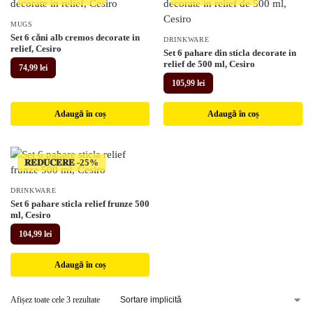
MUGS
Set 6 căni alb cremos decorate in
DRINKWARE
relief, Cesiro
Set 6 pahare din sticla decorate in
relief de 500 ml, Cesiro
74,99
lei
105,99
lei
Adaugă în coș
Adaugă în coș
𝐑𝐄𝐃𝐔𝐂𝐄𝐑𝐄
DRINKWARE
Set 6 pahare sticla relief frunze 500
ml, Cesiro
104,99
lei
Adaugă în coș
Afișez toate cele 3 rezultate