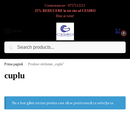
Contacteaza-ne : 0757112211
25% REDUCERE la tot site-ul CESIRO
Bine ai venit!
MENIU
0
Caută
Cesiro
Pentru
Voi
Prima pagină
Produse etichetate „cuplu”
/
cuplu
Nu a fost găsit niciun produs care să se potrivească cu selecția ta.