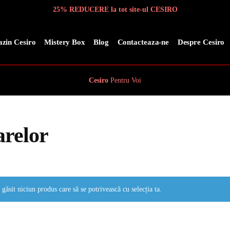
25% REDUCERE la tot site-ul CESIRO
zin Cesiro
Mistery Box
Blog
Contacteaza-ne
Despre Cesiro
Cesiro
Pentru
Voi
arelor
 găsit niciun produs care să se potrivească cu selecția ta.