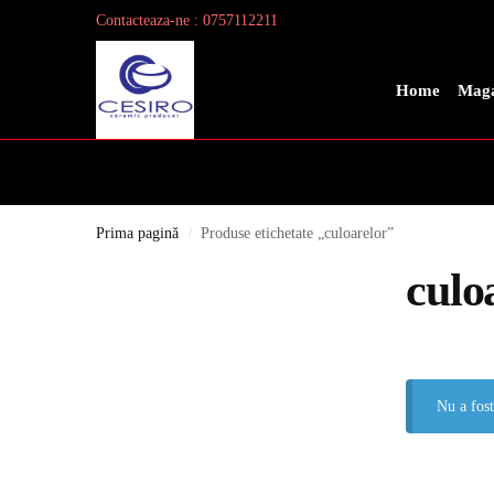
Contacteaza-ne : 0757112211
Search
Home
Maga
Prima pagină
Produse etichetate „culoarelor”
/
culo
Nu a fost