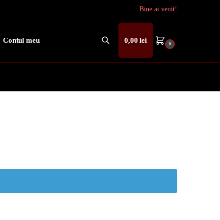
Bine ai venit!
Contul meu
0,00
lei
0
Caută