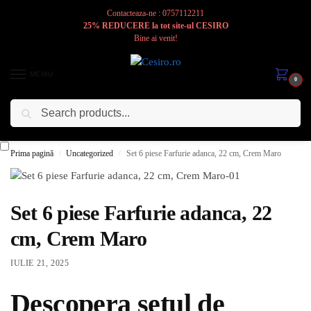
Contacteaza-ne : 0757112211
25% REDUCERE la tot site-ul CESIRO
Bine ai venit!
MENIU
0
Caută
Cesiro
Pentru
Voi
Prima pagină
Uncategorized
Set 6 piese Farfurie adanca, 22 cm, Crem Maro
/
/
Set 6 piese Farfurie adanca, 22
cm, Crem Maro
IULIE 21, 2025
Descopera setul de