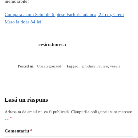
memorabile!
Cumpara acum Setul de 6 piese Farfurie adanca, 22 cm, Crem
Maro la doar 84 lei!
cesiro.horeca
Posted in:
Uncategorized
Tagged:
produse
,
review
,
vesela
Lasă un răspuns
Adresa ta de email nu va fi publicată.
Câmpurile obligatorii sunt marcate
cu
*
Comentariu
*