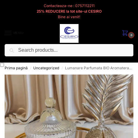
Contacteaza-ne : 0757112211
25% REDUCERE la tot site-ul CESIRO
Bine ai venit!
MENIU
0
Caută
Cesiro
Pentru
Voi
Prima pagină
Uncategorized
Lumanare Parfumata BIO Aromaterapie Steluța de ceară, Handmade, Portocala, Scortisoara si Cuisoare, 100g
/
/