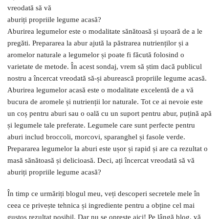
vreodată să vă
aburiți propriile legume acasă?
Aburirea legumelor este o modalitate sănătoasă și ușoară de a le
pregăti. Prepararea la abur ajută la păstrarea nutrienților și a
aromelor naturale a legumelor și poate fi făcută folosind o
varietate de metode. În acest sondaj, vrem să știm dacă publicul
nostru a încercat vreodată să-și aburească propriile legume acasă.
Aburirea legumelor acasă este o modalitate excelentă de a vă
bucura de aromele și nutrienții lor naturale. Tot ce ai nevoie este
un coș pentru aburi sau o oală cu un suport pentru abur, puțină apă
și legumele tale preferate. Legumele care sunt perfecte pentru
aburi includ broccoli, morcovi, sparanghel și fasole verde.
Prepararea legumelor la aburi este ușor și rapid și are ca rezultat o
masă sănătoasă și delicioasă. Deci, ați încercat vreodată să vă
aburiți propriile legume acasă?
În timp ce urmăriți blogul meu, veți descoperi secretele mele în
ceea ce privește tehnica și ingrediente pentru a obține cel mai
gustos rezultat posibil. Dar nu se oprește aici! Pe lângă blog, vă