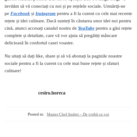
invităm să vă conectați cu noi și pe rețelele sociale. Urmăriți-ne
pe
Facebook
și
I
nstagram
pentru a fi la curent cu cele mai recente
rețete și idei culinare. Dacă sunteți în căutarea unor idei noi pentru
cină, atunci accesați canalul nostru de
YouTube
pentru a găsi rețete
complete și detaliate, care vă vor ajuta să pregătiți mâncare
delicioasă în confortul casei voastre.
Nu uitați să dați like, share și să vă abonați la paginile noastre
sociale pentru a fi la curent cu cele mai bune rețete și sfaturi
culinare!
cesiro.horeca
Posted in:
Master Chef Andrei – De vorbă cu voi