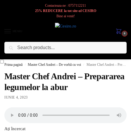
Contacteaza-ne : 0757112211
25% REDUCERE la tot site-ul CESIRO
Bine ai venit!
MENIU
0
Caută
Cesiro
Pentru
Voi
Prima pagină
Master Chef Andrei – De vorbă cu voi
Master Chef Andrei – Prepararea legumelor la abur
/
/
Master Chef Andrei – Prepararea
legumelor la abur
IUNIE 4, 2023
Ați încercat